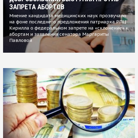
ЗАПРЕТА АБОРТОВ
Мнение кандидата медицинских наук прозвучало
на фоне последнего предложения патриарха РПЦ
Кирилла о федеральном запрете на «склонение» к
абортам и заявления сенатора Маргариты
Павловой