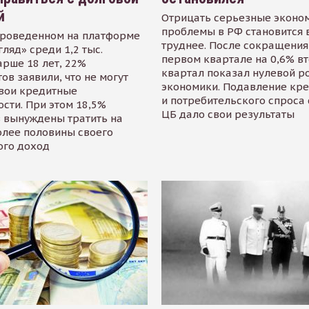
й
Отрицать серьезные эконо
проблемы в РФ становится 
проведенном на платформе
труднее. После сокращения
гляд» среди 1,2 тыс.
первом квартале на 0,6% в
арше 18 лет, 22%
квартал показал нулевой р
ов заявили, что не могут
экономики. Подавление кр
свои кредитные
и потребительского спроса
сти. При этом 18,5%
ЦБ дало свои результаты
 вынуждены тратить на
олее половины своего
ого доход