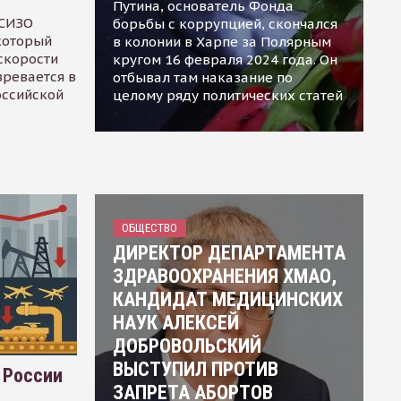
Путина, основатель Фонда
 СИЗО
борьбы с коррупцией, скончался
 который
в колонии в Харпе за Полярным
скорости
кругом 16 февраля 2024 года. Он
зревается в
отбывал там наказание по
оссийской
целому ряду политических статей
ОБЩЕСТВО
ДИРЕКТОР ДЕПАРТАМЕНТА
ЗДРАВООХРАНЕНИЯ ХМАО,
КАНДИДАТ МЕДИЦИНСКИХ
НАУК АЛЕКСЕЙ
ДОБРОВОЛЬСКИЙ
ВЫСТУПИЛ ПРОТИВ
 России
ЗАПРЕТА АБОРТОВ