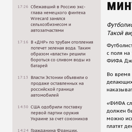
мин
17:26
Сбежавший в Россию экс-
глава немецкого финтеха
Wirecard занялся
Футболис
сельхозбизнесом и
автозапчастями
Такой в
17:16
В «ДНР» по трубам отопления
Футболист
потечет зеленая вода. Таким
с поля на
образом «власти» решили
бороться со сливом воды из
ФИФА Дже
батарей
Во время 
17:13
Власти Эстонии объявили о
делающих 
продаже оставленных на
наказыват
российской границе
автомобилей
«ФИФА сле
14:30
США одобрили поставку
должен бы
первой партии оружия
можно иск
Украине за счет союзников
платят де
14:24
Гражданина Франции,