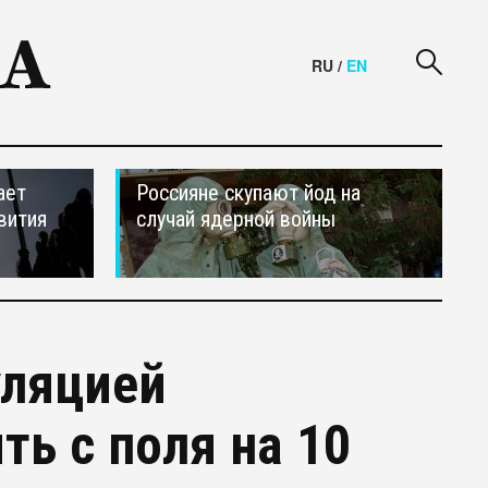
RU
/
EN
ает
Россияне скупают йод на
вития
случай ядерной войны
уляцией
ть с поля на 10