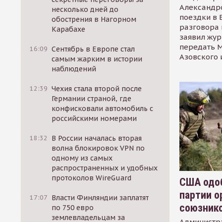
Александр
несколько дней до
поездки в 
обострения в Нагорном
разговора 
Карабахе
заявил жур
передать М
16:09
Сентябрь в Европе стал
Азовского 
самым жарким в истории
наблюдений
12:39
Чехия стала второй после
Германии страной, где
конфисковали автомобиль с
российскими номерами
18:32
В России началась вторая
волна блокировок VPN по
одному из самых
распространенных и удобных
протоколов WireGuard
США одоб
партии о
17:07
Власти Финляндии заплатят
союзник
по 750 евро
землевладельцам за
Администр