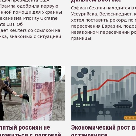
Трампа одобрила первую
Софиан Сехили находится в
енной помощи для Украины
Уссурийска. Велосипедист,
еханизма Priority Ukraine
хотел поставить рекорд по 
s List. Об
пересечения Евразии, подо
ает Reuters со ссылкой на
незаконном пересечении р
ика, знакомых с ситуацией
границы
пятый россиян не
Экономический рост в
равиться с долговой
остановился