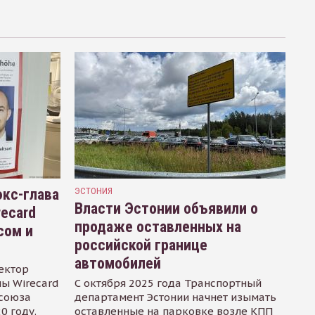
кс-глава
ЭСТОНИЯ
Власти Эстонии объявили о
recard
продаже оставленных на
сом и
российской границе
автомобилей
ектор
ы Wirecard
С октября 2025 года Транспортный
осоюза
департамент Эстонии начнет изымать
0 году.
оставленные на парковке возле КПП