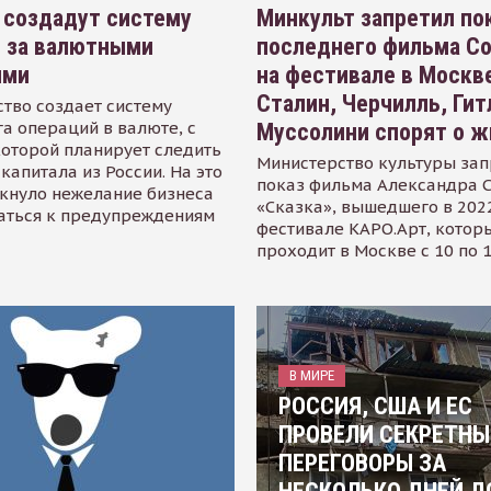
 создадут систему
Минкульт запретил по
я за валютными
последнего фильма С
ями
на фестивале в Москве
Сталин, Черчилль, Гит
тво создает систему
а операций в валюте, с
Муссолини спорят о ж
оторой планирует следить
Министерство культуры зап
капитала из России. На это
показ фильма Александра 
кнуло нежелание бизнеса
«Сказка», вышедшего в 2022
аться к предупреждениям
фестивале КАРО.Арт, котор
проходит в Москве с 10 по 
В МИРЕ
РОССИЯ, США И ЕС
ПРОВЕЛИ СЕКРЕТНЫ
ПЕРЕГОВОРЫ ЗА