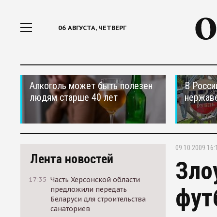
06 АВГУСТА, ЧЕТВЕРГ
Алкоголь может быть полезен
В Росси
людям старше 40 лет
нержав
09.10.2009 16:
Лента новостей
Зло
17:35
Часть Херсонской области
фут
предложили передать
Беларуси для строительства
санаториев