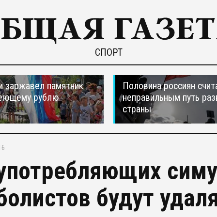
СПОРТ
и заржавел памятник
Половина россиян счит
еющему рублю
неправильным путь раз
страны
16
употребляющих сим
болистов будут удаля