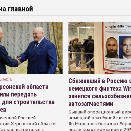
на главной
БЛАСТЬ
Сбежавший в Россию э
рсонской области
немецкого финтеха Wi
или передать
занялся сельхозбизне
 для строительства
автозапчастями
иев
Бывший операционный дир
аченной Россией
немецкой платёжной систем
ации Херсонской области
Ян Марсалек бежал из Евр
альдо встретился с
после краха компании в 202