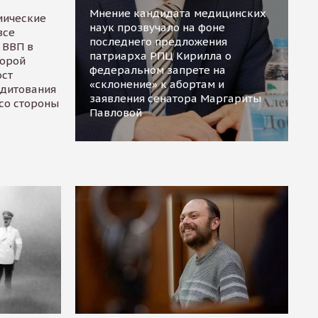
Мнение кандидата медицинских
мические
наук прозвучало на фоне
все
последнего предложения
 ВВП в
патриарха РПЦ Кирилла о
торой
федеральном запрете на
ост
«склонение» к абортам и
едитования
заявления сенатора Маргариты
 со стороны
Павловой