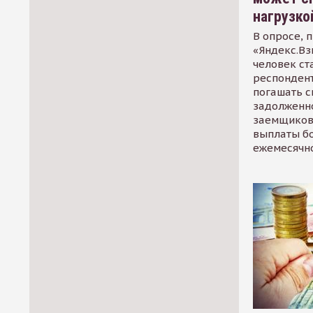
нагрузко
В опросе, 
«Яндекс.Вз
человек ст
респондент
погашать 
задолженно
заемщиков
выплаты б
ежемесячн