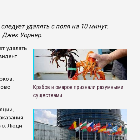
следует удалять с поля на 10 минут.
 Джек Уорнер.
ет удалять
зидент
оков,
рово
Крабов и омаров признали разумными
существами
яции,
наказания
но. Люди