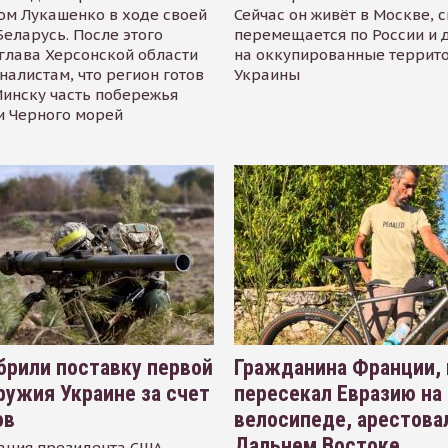
ом Лукашенко в ходе своей
Сейчас он живёт в Москве, 
Беларусь. После этого
перемещается по России и 
глава Херсонской области
на оккупированные террит
налистам, что регион готов
Украины
инску часть побережья
и Черного морей
рили поставку первой
Гражданина Франции,
ружия Украине за счет
пересекал Евразию на
ов
велосипеде, арестова
Дальнем Востоке
ация президента США