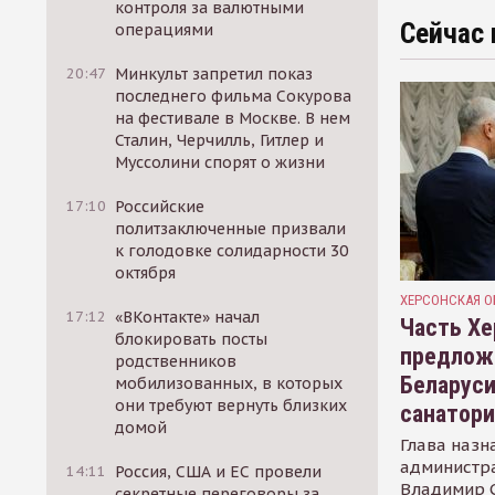
контроля за валютными
Сейчас 
операциями
20:47
Минкульт запретил показ
последнего фильма Сокурова
на фестивале в Москве. В нем
Сталин, Черчилль, Гитлер и
Муссолини спорят о жизни
17:10
Российские
политзаключенные призвали
к голодовке солидарности 30
октября
ХЕРСОНСКАЯ О
17:12
«ВКонтакте» начал
Часть Хе
блокировать посты
предлож
родственников
Беларуси
мобилизованных, в которых
они требуют вернуть близких
санатор
домой
Глава назн
администр
14:11
Россия, США и ЕС провели
Владимир С
секретные переговоры за