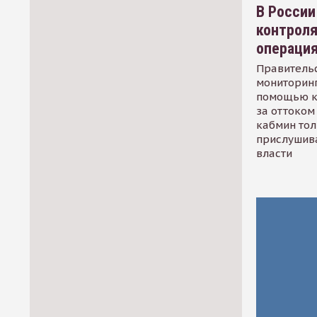
В России
контрол
операци
Правительс
мониторинг
помощью к
за оттоком 
кабмин тол
прислушив
власти