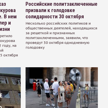
каз
Российские политзаключенные
окурова
призвали к голодовке
. В нем
солидарности 30 октября
лер и
Несколько российских политиков и
общественных деятелей, находящихся
изни
за решеткой и признанных
ретило
политзаключенными, заявили, что
Сокурова
проведут 30 октября однодневную
 году, на
голодовку
ый
15 октября
Е