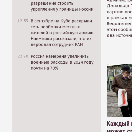
разрешение строить
Дональда 
укрепления у границы России
партию во
в рамках м
12:53
В сентябре на Кубе раскрыли
Requirement
сеть вербовки местных
этом сообщ
жителей в российскую армию.
два источн
Наемники рассказали, что их
вербовал сотрудник РАН
22:20
Россия намерена увеличить
военные расходы в 2024 году
почти на 70%
Каждый 
может сп