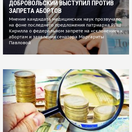
ДОБРОВОЛЬСКИЙ ВЫСТУПИЛ ПРОТИВ
ЗАПРЕТА АБОРТОВ
Мнение кандидата медицинских наук прозвучало
на фоне последнего предложения патриарха РПЦ
Кирилла о федеральном запрете на «склонение» к
абортам и заявления сенатора Маргариты
Павловой