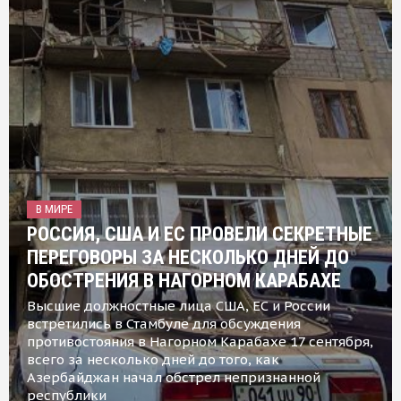
В МИРЕ
РОССИЯ, США И ЕС ПРОВЕЛИ СЕКРЕТНЫЕ
ПЕРЕГОВОРЫ ЗА НЕСКОЛЬКО ДНЕЙ ДО
ОБОСТРЕНИЯ В НАГОРНОМ КАРАБАХЕ
Высшие должностные лица США, ЕС и России
встретились в Стамбуле для обсуждения
противостояния в Нагорном Карабахе 17 сентября,
всего за несколько дней до того, как
Азербайджан начал обстрел непризнанной
республики