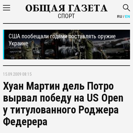
СПОРТ
RU
/
EN
США пообещали годами поставлять оружие
Украине
15.09.2009 08:15
Хуан Мартин дель Потро
вырвал победу на US Open
у титулованного Роджера
Федерера