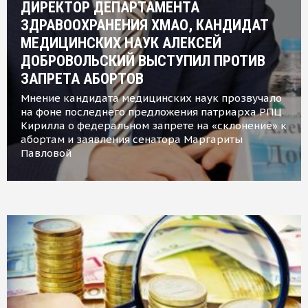
ДИРЕКТОР ДЕПАРТАМЕНТА
ЗДРАВООХРАНЕНИЯ ХМАО, КАНДИДАТ
МЕДИЦИНСКИХ НАУК АЛЕКСЕЙ
ДОБРОВОЛЬСКИЙ ВЫСТУПИЛ ПРОТИВ
ЗАПРЕТА АБОРТОВ
Мнение кандидата медицинских наук прозвучало
на фоне последнего предложения патриарха РПЦ
Кирилла о федеральном запрете на «склонение» к
абортам и заявления сенатора Маргариты
Павловой