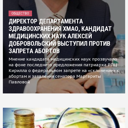
ОБЩЕСТВО
ДИРЕКТОР ДЕПАРТАМЕНТА
ЗДРАВООХРАНЕНИЯ ХМАО, КАНДИДАТ
МЕДИЦИНСКИХ НАУК АЛЕКСЕЙ
ДОБРОВОЛЬСКИЙ ВЫСТУПИЛ ПРОТИВ
ЗАПРЕТА АБОРТОВ
Мнение кандидата медицинских наук прозвучало
на фоне последнего предложения патриарха РПЦ
Кирилла о федеральном запрете на «склонение» к
абортам и заявления сенатора Маргариты
Павловой