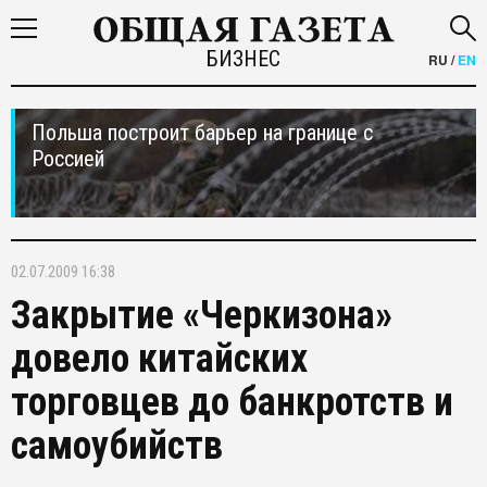
БИЗНЕС
RU
/
EN
Польша построит барьер на границе с
Россией
02.07.2009 16:38
Закрытие «Черкизона»
довело китайских
торговцев до банкротств и
самоубийств