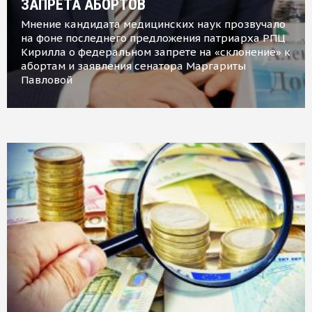
ЗАПРЕТА АБОРТОВ
Мнение кандидата медицинских наук прозвучало
на фоне последнего предложения патриарха РПЦ
Кирилла о федеральном запрете на «склонение» к
абортам и заявления сенатора Маргариты
Павловой