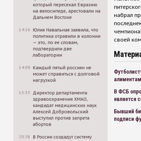
который пересекал Евразию
питерског
на велосипеде, арестовали на
набрал пр
Дальнем Востоке
последнем
14:16
Юлия Навальная заявила, что
чемпионат
политика отравили в колонии
своей ко
— это, по ее словам,
подтвердили две
Матери
лаборатории
14:09
Каждый пятый россиян не
Футболисту
может справиться с долговой
алимента
нагрузкой
В ФСБ опро
15:33
Директор департамента
является 
здравоохранения ХМАО,
кандидат медицинских наук
Бывший би
Алексей Добровольский
выступил против запрета
подписи ф
абортов
20:58
В России создадут систему