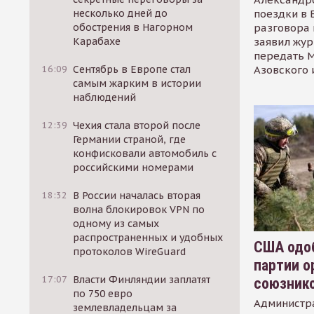
поездки в 
несколько дней до
разговора 
обострения в Нагорном
заявил жур
Карабахе
передать М
Азовского 
16:09
Сентябрь в Европе стал
самым жарким в истории
наблюдений
12:39
Чехия стала второй после
Германии страной, где
конфисковали автомобиль с
российскими номерами
18:32
В России началась вторая
волна блокировок VPN по
одному из самых
распространенных и удобных
США одоб
протоколов WireGuard
партии о
17:07
Власти Финляндии заплатят
союзник
по 750 евро
Администр
землевладельцам за