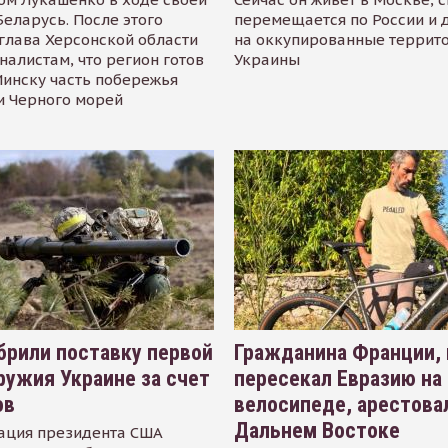
Беларусь. После этого
перемещается по России и 
глава Херсонской области
на оккупированные террит
налистам, что регион готов
Украины
инску часть побережья
и Черного морей
рили поставку первой
Гражданина Франции,
ружия Украине за счет
пересекал Евразию на
ов
велосипеде, арестова
Дальнем Востоке
ация президента США