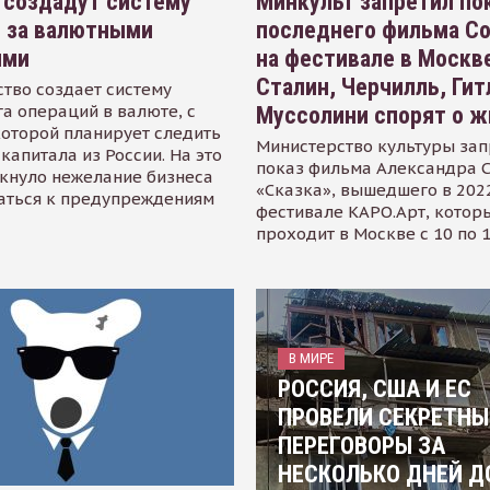
 создадут систему
Минкульт запретил по
я за валютными
последнего фильма С
ями
на фестивале в Москве
Сталин, Черчилль, Гит
тво создает систему
а операций в валюте, с
Муссолини спорят о ж
оторой планирует следить
Министерство культуры зап
капитала из России. На это
показ фильма Александра 
кнуло нежелание бизнеса
«Сказка», вышедшего в 2022
аться к предупреждениям
фестивале КАРО.Арт, котор
проходит в Москве с 10 по 
В МИРЕ
РОССИЯ, США И ЕС
ПРОВЕЛИ СЕКРЕТНЫ
ПЕРЕГОВОРЫ ЗА
НЕСКОЛЬКО ДНЕЙ Д