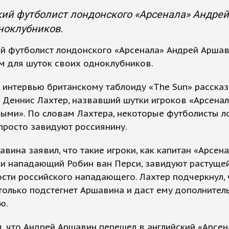
ий футболист лондонского «Арсенала» Андре
ноклубников.
й футболист лондонского «Арсенала» Андрей Аршав
м для шуток своих одноклубников.
 интервью британскому таблоиду «The Sun» рассказ
Деннис Лахтер, назвавший шутки игроков «Арсенал
ыми». По словам Лахтера, некоторые футболисты 
просто завидуют россиянину.
авина заявил, что такие игроки, как капитан «Арсена
 и нападающий Робин ван Перси, завидуют растуще
сти российского нападающего. Лахтер подчеркнул, 
только подстегнет Аршавина и даст ему дополнител
ю.
 что Андрей Аршавин перешел в английский «Арсен