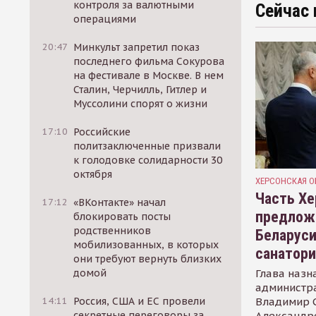
контроля за валютными
Сейчас 
операциями
20:47
Минкульт запретил показ
последнего фильма Сокурова
на фестивале в Москве. В нем
Сталин, Черчилль, Гитлер и
Муссолини спорят о жизни
17:10
Российские
политзаключенные призвали
к голодовке солидарности 30
октября
ХЕРСОНСКАЯ О
Часть Хе
17:12
«ВКонтакте» начал
предлож
блокировать посты
родственников
Беларуси
мобилизованных, в которых
санатор
они требуют вернуть близких
Глава назн
домой
администр
Владимир С
14:11
Россия, США и ЕС провели
Александр
секретные переговоры за