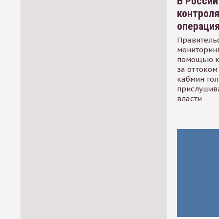
В России
контрол
операци
Правительс
мониторинг
помощью к
за оттоком 
кабмин тол
прислушив
власти