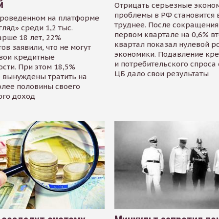
й
Отрицать серьезные эконо
проблемы в РФ становится 
проведенном на платформе
труднее. После сокращения
гляд» среди 1,2 тыс.
первом квартале на 0,6% в
арше 18 лет, 22%
квартал показал нулевой р
ов заявили, что не могут
экономики. Подавление кр
свои кредитные
и потребительского спроса
сти. При этом 18,5%
ЦБ дало свои результаты
 вынуждены тратить на
олее половины своего
ого доход