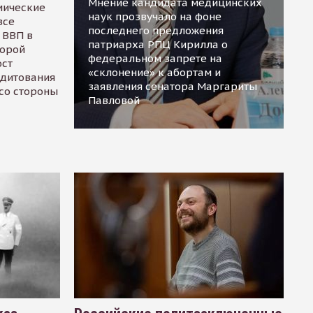
Мнение кандидата медицинских
мические
наук прозвучало на фоне
все
последнего предложения
 ВВП в
патриарха РПЦ Кирилла о
торой
федеральном запрете на
ост
«склонение» к абортам и
едитования
заявления сенатора Маргариты
 со стороны
Павловой