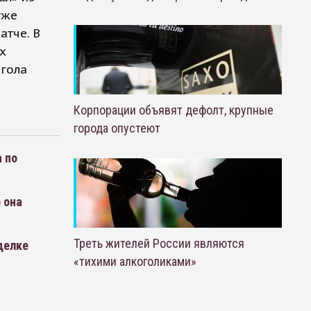
уже
атче. В
х
 гола
Корпорации объявят дефолт, крупные
города опустеют
 по
 она
Треть жителей России являются
делке
«тихими алкоголиками»