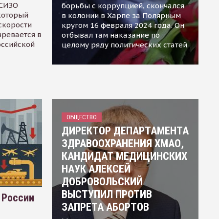
 СИЗО
борьбы с коррупцией, скончался
 который
в колонии в Харпе за Полярным
скорости
кругом 16 февраля 2024 года. Он
зревается в
отбывал там наказание по
оссийской
целому ряду политических статей
ОБЩЕСТВО
ДИРЕКТОР ДЕПАРТАМЕНТА
ЗДРАВООХРАНЕНИЯ ХМАО,
КАНДИДАТ МЕДИЦИНСКИХ
НАУК АЛЕКСЕЙ
ДОБРОВОЛЬСКИЙ
ВЫСТУПИЛ ПРОТИВ
 России
ЗАПРЕТА АБОРТОВ