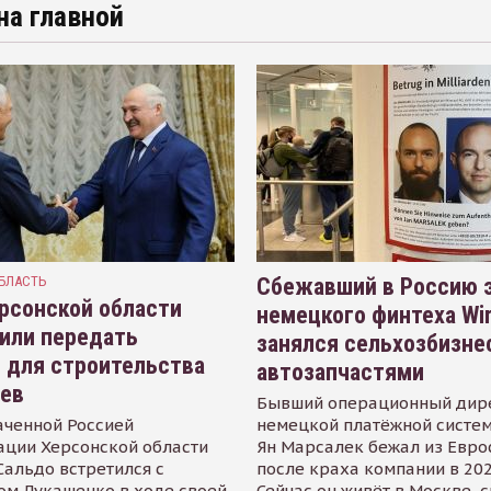
на главной
БЛАСТЬ
Сбежавший в Россию э
рсонской области
немецкого финтеха Wi
или передать
занялся сельхозбизне
 для строительства
автозапчастями
иев
Бывший операционный дир
аченной Россией
немецкой платёжной систем
ации Херсонской области
Ян Марсалек бежал из Евр
альдо встретился с
после краха компании в 202
ом Лукашенко в ходе своей
Сейчас он живёт в Москве, 