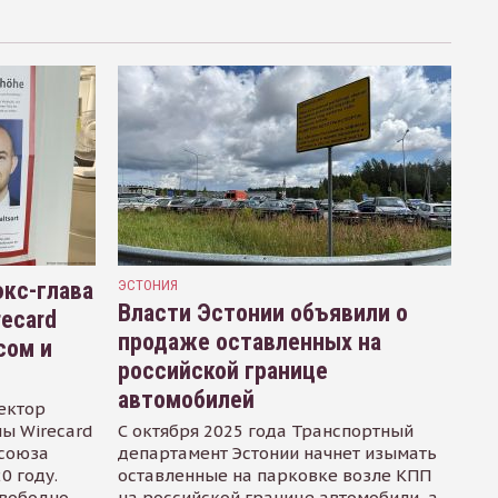
кс-глава
ЭСТОНИЯ
Власти Эстонии объявили о
recard
продаже оставленных на
сом и
российской границе
автомобилей
ектор
ы Wirecard
С октября 2025 года Транспортный
осоюза
департамент Эстонии начнет изымать
0 году.
оставленные на парковке возле КПП
свободно
на российской границе автомобили, а