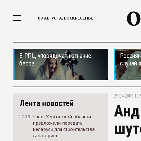
09 АВГУСТА, ВОСКРЕСЕНЬЕ
В РПЦ упорядочат изгнание
Россиян
бесов
случай 
29.04.2009 13:
Лента новостей
Анд
17:35
Часть Херсонской области
шут
предложили передать
Беларуси для строительства
санаториев