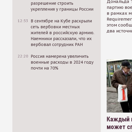
Дональда 
разрешение строить
партию во
укрепления у границы России
в рамках м
Requirement
12:53
В сентябре на Кубе раскрыли
этом сообщ
сеть вербовки местных
два источн
жителей в российскую армию.
Наемники рассказали, что их
вербовал сотрудник РАН
22:20
Россия намерена увеличить
военные расходы в 2024 году
почти на 70%
Каждый 
может сп