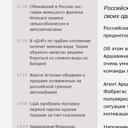
17:26
Сбежавший в Россию экс-
Российск
глава немецкого финтеха
своих од
Wirecard занялся
сельхозбизнесом и
Российски
автозапчастями
предмето
17:16
В «ДНР» по трубам отопления
потечет зеленая вода. Таким
Об этом в
образом «власти» решили
Аршавина 
бороться со сливом воды из
очень умн
батарей
команды 
17:13
Власти Эстонии объявили о
продаже оставленных на
Агент Арш
российской границе
Фабрегас
автомобилей
популярно
14:30
США одобрили поставку
ситуация 
первой партии оружия
мотиваци
Украине за счет союзников
Напомним,
14:24
Гражданина Франции,