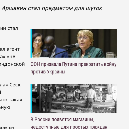
й Аршавин стал предметом для шуток
ин стал
ал агент
а» «не
лондонской
ООН призвала Путина прекратить войну
против Украины
ла» Сеск
й
что такая
ьную
В России появятся магазины,
недоступные для простых граждан
ал» из