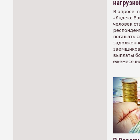
нагрузко
В опросе, 
«Яндекс.Вз
человек ст
респондент
погашать 
задолженно
заемщиков
выплаты б
ежемесячн