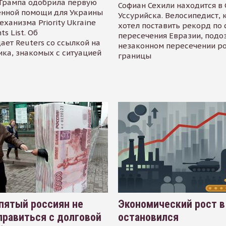
Трампа одобрила первую
Софиан Сехили находится в
енной помощи для Украины
Уссурийска. Велосипедист,
еханизма Priority Ukraine
хотел поставить рекорд по 
s List. Об
пересечения Евразии, подо
ает Reuters со ссылкой на
незаконном пересечении р
ика, знакомых с ситуацией
границы
пятый россиян не
Экономический рост в
равиться с долговой
остановился