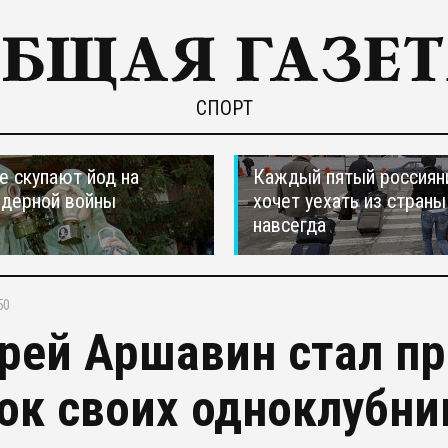
СПОРТ
е скупают йод на
Каждый пятый россиян
ядерной войны
хочет уехать из страны
навсегда
50
рей Аршавин стал п
ок своих одноклубни