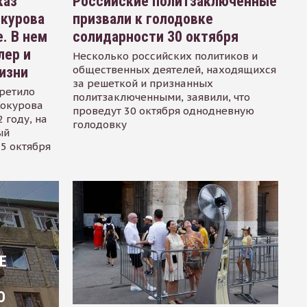
каз
Российские политзаключенные
окурова
призвали к голодовке
. В нем
солидарности 30 октября
лер и
Несколько российских политиков и
общественных деятелей, находящихся
изни
за решеткой и признанных
ретило
политзаключенными, заявили, что
Сокурова
проведут 30 октября однодневную
 году, на
голодовку
ый
15 октября
Е
О