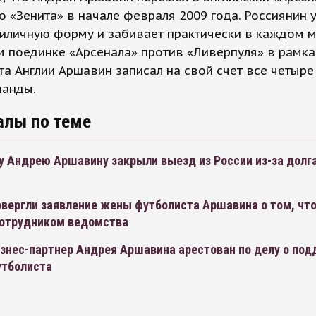
о «Зенита» в начале февраля 2009 года. Россиянин 
иличную форму и забивает практически в каждом м
 поединке «Арсенала» против «Ливерпуля» в рамка
а Англии Аршавин записал на свой счет все четыре
манды.
алы по теме
 Андрею Аршавину закрыли выезд из России из-за долга
м
вергли заявление жены футболиста Аршавина о том, что
сотрудником ведомства
знес-партнер Андрея Аршавина арестован по делу о под
утболиста