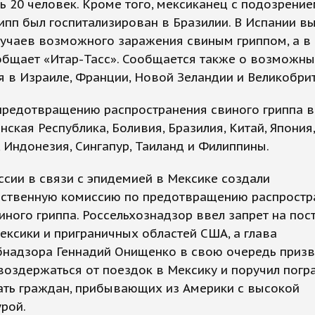
ь 20 человек. Кроме того, мексиканец с подозрение
ипп был госпитализирован в Бразилии. В Испании в
лучаев возможного заражения свиным гриппом, а в
общает «Итар-Тасс». Сообщается также о возможны
 в Израиле, Франции, Новой Зеландии и Великобри
предотвращению распространения свиного гриппа 
ская Республика, Боливия, Бразилия, Китай, Япония,
 Индонезия, Сингапур, Таиланд и Филиппины.
ссии в связи с эпидемией в Мексике создали
ьственную комиссию по предотвращению распростр
иного гриппа. Россельхознадзор ввел запрет на пос
ексики и приграничных областей США, а глава
бнадзора Геннадий Онищенко в свою очередь призв
воздержаться от поездок в Мексику и поручил пог
ать граждан, прибывающих из Америки с высокой
рой.