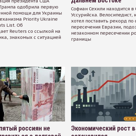
Дальнем Востоке
ация президента США
Трампа одобрила первую
Софиан Сехили находится в
енной помощи для Украины
Уссурийска. Велосипедист,
еханизма Priority Ukraine
хотел поставить рекорд по 
s List. Об
пересечения Евразии, подо
ает Reuters со ссылкой на
незаконном пересечении р
ика, знакомых с ситуацией
границы
пятый россиян не
Экономический рост в