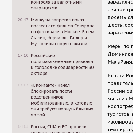
заразилис
контроля за валютными
операциями
свиной гр
восемь с
20:47
Минкульт запретил показ
шесть, со
последнего фильма Сокурова
на фестивале в Москве. В нем
заражения
Сталин, Черчилль, Гитлер и
Муссолини спорят о жизни
Меры по 
Доминикан
17:10
Российские
Малайзия,
политзаключенные призвали
к голодовке солидарности 30
октября
Власти Ро
правител
17:12
«ВКонтакте» начал
России св
блокировать посты
родственников
мяса из М
мобилизованных, в которых
Роспотре
они требуют вернуть близких
туристов 
домой
изолиров
14:11
Россия, США и ЕС провели
температу
секретные переговоры за