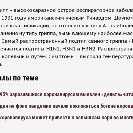
ипп - высокозаразное острое респираторное забол
в 1931 году американским ученым Ричардом Шоупом
ой классификации, он относится к типу А - наиболе
раненному типу гриппа, вызывающему наиболее ма
 Самый распространенный подтип свиного гриппа - 
ечаются подтипы H1N2, H3N1 и H3N2. Распространя
капельным путем. Симптомы - высокая температура
.
алы по теме
у 95% заразившихся коронавирусом выявлен «дельта»-шт
дии на фоне пандемии начали поклоняться богине корон
коронавируса может привести к вспышкам кори во многи