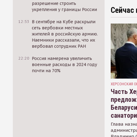
разрешение строить
Сейчас 
укрепления у границы России
12:53
В сентябре на Кубе раскрыли
сеть вербовки местных
жителей в российскую армию.
Наемники рассказали, что их
вербовал сотрудник РАН
22:20
Россия намерена увеличить
военные расходы в 2024 году
почти на 70%
ХЕРСОНСКАЯ О
Часть Хе
предлож
Беларуси
санатор
Глава назн
администр
Владимир С