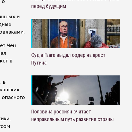
 о
перед будущим
ищных и
юдных
овязками.
ет Чен
иал
Суд в Гааге выдал ордер на арест
жет в
Путина
, в
канских
й опасного
Половина россиян считает
ики,
неправильным путь развития страны
усом