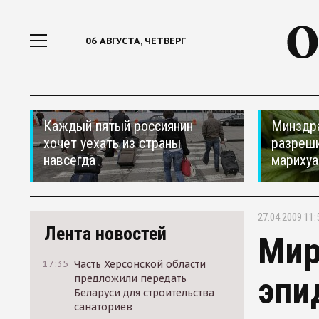
06 АВГУСТА, ЧЕТВЕРГ
Каждый пятый россиянин
Минздр
хочет уехать из страны
разреши
навсегда
мариху
27.04.2009 11:
Лента новостей
Мир
17:35
Часть Херсонской области
эпи
предложили передать
Беларуси для строительства
санаториев