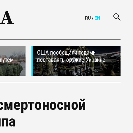
RU
/
EN
США пообещали годами
путем
поставлять оружие Украине
 смертоносной
ппа