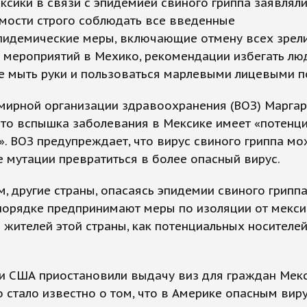
ксики в связи с эпидемией свиного гриппа заявляли
мости строго соблюдать все введенные
пидемические меры, включающие отмену всех зрел
 мероприятий в Мехико, рекомендации избегать л
е мыть руки и пользоваться марлевыми лицевыми п
мирной организации здравоохранения (ВОЗ) Маргар
что вспышка заболевания в Мексике имеет «потенц
. ВОЗ предупреждает, что вирус свиного гриппа мо
е мутации превратиться в более опасный вирус.
, другие страны, опасаясь эпидемии свиного гриппа
порядке предпринимают меры по изоляции от мекси
 жителей этой страны, как потенциальных носителе
ти США приостановили выдачу виз для граждан Мекс
о стало известно о том, что в Америке опасным вир