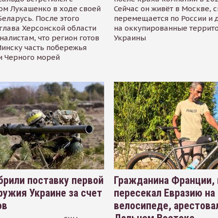
ом Лукашенко в ходе своей
Сейчас он живёт в Москве, 
Беларусь. После этого
перемещается по России и 
глава Херсонской области
на оккупированные террит
налистам, что регион готов
Украины
инску часть побережья
и Черного морей
рили поставку первой
Гражданина Франции,
ружия Украине за счет
пересекал Евразию на
ов
велосипеде, арестова