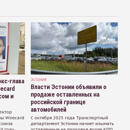
кс-глава
ЭСТОНИЯ
Власти Эстонии объявили о
recard
продаже оставленных на
сом и
российской границе
автомобилей
ектор
ы Wirecard
С октября 2025 года Транспортный
осоюза
департамент Эстонии начнет изымать
0 году.
оставленные на парковке возле КПП