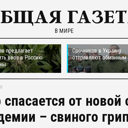
В МИРЕ
ав предлагает
Срочников в Украину
ть ввоз в Россию
отправляют обманным 
аны
51
 спасается от новой
демии – свиного гри