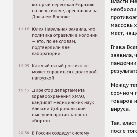
Власти Ме
который пересекал Евразию
необходи
на велосипеде, арестовали на
противоэ
Дальнем Востоке
массовых
14:16
Юлия Навальная заявила, что
мест, чащ
политика отравили в колонии
— это, по ее словам,
Глава Все
подтвердили две
лаборатории
заявила, 
пандемии»
14:09
Каждый пятый россиян не
результат
может справиться с долговой
нагрузкой
Между тем
15:33
Директор департамента
срочном 
здравоохранения ХМАО,
товаров и
кандидат медицинских наук
вируса.
Алексей Добровольский
выступил против запрета
абортов
Так, влас
после тог
20:58
В России создадут систему