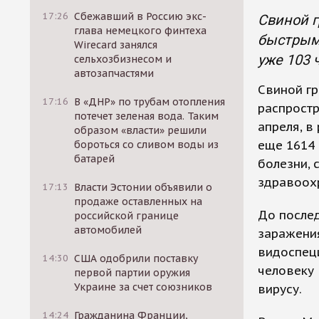
17:26
Сбежавший в Россию экс-
Свиной г
глава немецкого финтеха
быстрыми
Wirecard занялся
уже 103 
сельхозбизнесом и
автозапчастями
Свиной гр
17:16
В «ДНР» по трубам отопления
распростр
потечет зеленая вода. Таким
апреля, в
образом «власти» решили
еще 1614
бороться со сливом воды из
батарей
болезни, 
здравоох
17:13
Власти Эстонии объявили о
продаже оставленных на
До после
российской границе
автомобилей
заражения
видоспец
14:30
США одобрили поставку
человеку 
первой партии оружия
Украине за счет союзников
вирусу.
14:24
Гражданина Франции,