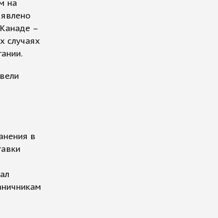
м на
ыявлено
 Канаде –
х случаях
тании.
ввели
анения в
тавки
ал
раничникам