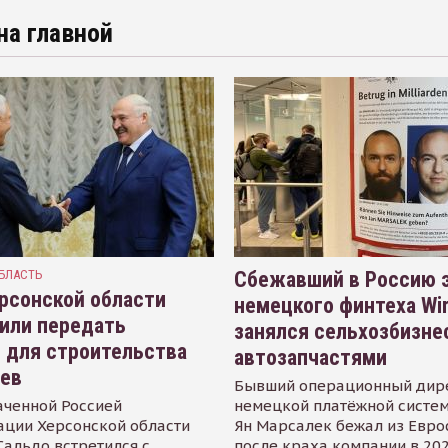
на главной
БЛАСТЬ
Сбежавший в Россию э
рсонской области
немецкого финтеха Wi
или передать
занялся сельхозбизне
 для строительства
автозапчастями
иев
Бывший операционный дир
аченной Россией
немецкой платёжной систем
ации Херсонской области
Ян Марсалек бежал из Евр
альдо встретился с
после краха компании в 202