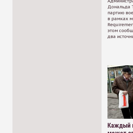
Администр
Дональда 
партию во
в рамках м
Requirement
этом сообщ
два источн
Каждый 