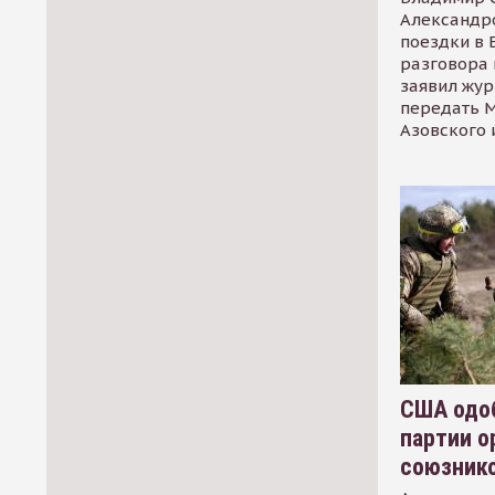
Александр
поездки в 
разговора 
заявил жур
передать М
Азовского 
США одоб
партии о
союзник