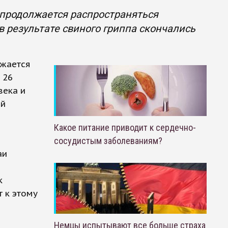
 продолжается распространяться
в результате свиного гриппа скончались
лжается
 26
века и
ой
Какое питание приводит к сердечно-
сосудистым заболеваниям?
аи
к
т к этому
Немцы испытывают все больше страха