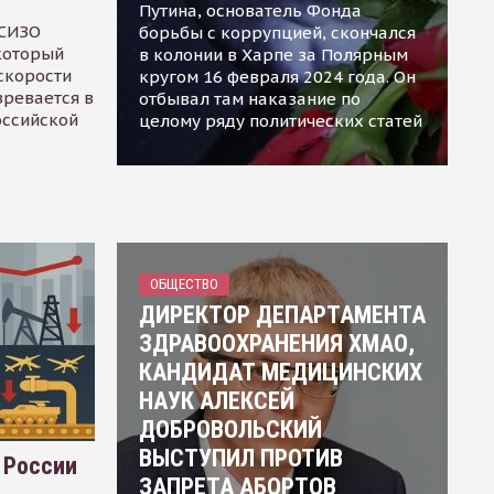
Путина, основатель Фонда
 СИЗО
борьбы с коррупцией, скончался
 который
в колонии в Харпе за Полярным
скорости
кругом 16 февраля 2024 года. Он
зревается в
отбывал там наказание по
оссийской
целому ряду политических статей
ОБЩЕСТВО
ДИРЕКТОР ДЕПАРТАМЕНТА
ЗДРАВООХРАНЕНИЯ ХМАО,
КАНДИДАТ МЕДИЦИНСКИХ
НАУК АЛЕКСЕЙ
ДОБРОВОЛЬСКИЙ
ВЫСТУПИЛ ПРОТИВ
 России
ЗАПРЕТА АБОРТОВ