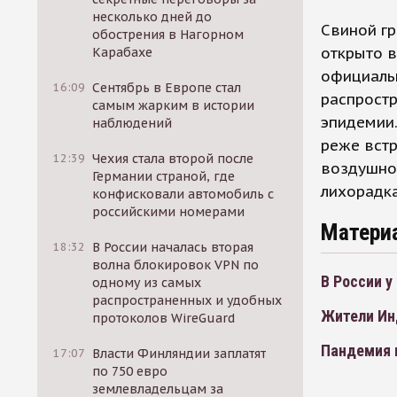
несколько дней до
Свиной гр
обострения в Нагорном
открыто 
Карабахе
официальн
16:09
Сентябрь в Европе стал
распрост
самым жарким в истории
эпидемии.
наблюдений
реже встр
12:39
Чехия стала второй после
воздушно-
Германии страной, где
лихорадка
конфисковали автомобиль с
российскими номерами
Матери
18:32
В России началась вторая
волна блокировок VPN по
В России 
одному из самых
распространенных и удобных
Жители Ин
протоколов WireGuard
Пандемия 
17:07
Власти Финляндии заплатят
по 750 евро
землевладельцам за