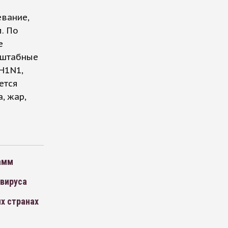
евание,
. По
е
сштабные
H1N1,
ется
, жар,
амм
авируса
х странах