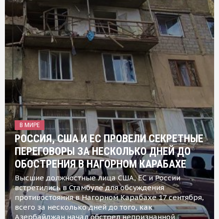
В МИРЕ
РОССИЯ, США И ЕС ПРОВЕЛИ СЕКРЕТНЫЕ
ПЕРЕГОВОРЫ ЗА НЕСКОЛЬКО ДНЕЙ ДО
ОБОСТРЕНИЯ В НАГОРНОМ КАРАБАХЕ
Высшие должностные лица США, ЕС и России
встретились в Стамбуле для обсуждения
противостояния в Нагорном Карабахе 17 сентября,
всего за несколько дней до того, как
Азербайджан начал обстрел непризнанной