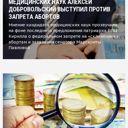
МЕДИЦИНСКИХ НАУК АЛЕКСЕЙ
ДОБРОВОЛЬСКИЙ ВЫСТУПИЛ ПРОТИВ
ЗАПРЕТА АБОРТОВ
Мнение кандидата медицинских наук прозвучало
на фоне последнего предложения патриарха РПЦ
Кирилла о федеральном запрете на «склонение» к
абортам и заявления сенатора Маргариты
Павловой