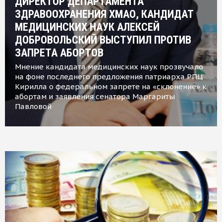
ДИРЕКТОР ДЕПАРТАМЕНТА
ЗДРАВООХРАНЕНИЯ ХМАО, КАНДИДАТ
МЕДИЦИНСКИХ НАУК АЛЕКСЕЙ
ДОБРОВОЛЬСКИЙ ВЫСТУПИЛ ПРОТИВ
ЗАПРЕТА АБОРТОВ
Мнение кандидата медицинских наук прозвучало
на фоне последнего предложения патриарха РПЦ
Кирилла о федеральном запрете на «склонение» к
абортам и заявления сенатора Маргариты
Павловой