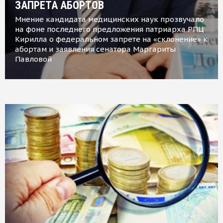
ЗАПРЕТА АБОРТОВ
Мнение кандидата медицинских наук прозвучало
на фоне последнего предложения патриарха РПЦ
Кирилла о федеральном запрете на «склонение» к
абортам и заявления сенатора Маргариты
Павловой