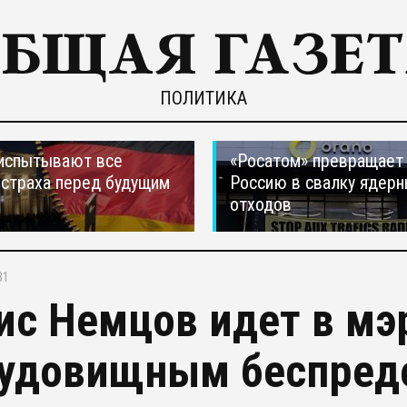
ПОЛИТИКА
испытывают все
«Росатом» превращает
страха перед будущим
Россию в свалку ядер
отходов
31
ис Немцов идет в мэ
чудовищным беспред