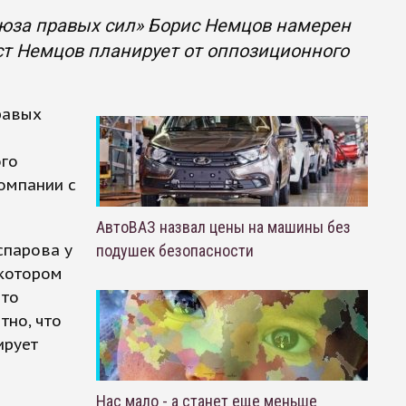
юза правых сил» Борис Немцов намерен
ст Немцов планирует от оппозиционного
равых
ого
омпании с
АвтоВАЗ назвал цены на машины без
спарова у
подушек безопасности
 котором
что
тно, что
ирует
Нас мало - а станет еще меньше