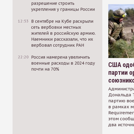
разрешение строить
укрепления у границы России
12:53
В сентябре на Кубе раскрыли
сеть вербовки местных
жителей в российскую армию.
Наемники рассказали, что их
вербовал сотрудник РАН
22:20
Россия намерена увеличить
военные расходы в 2024 году
США одоб
почти на 70%
партии о
союзник
Администр
Дональда 
партию во
в рамках м
Requirement
этом сообщ
два источн