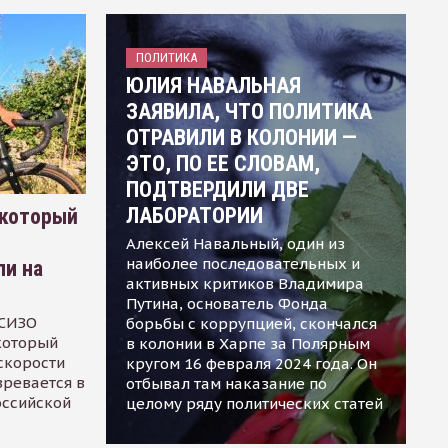
ПОЛИТИКА
ЮЛИЯ НАВАЛЬНАЯ
ЗАЯВИЛА, ЧТО ПОЛИТИКА
ОТРАВИЛИ В КОЛОНИИ —
ЭТО, ПО ЕЕ СЛОВАМ,
ПОДТВЕРДИЛИ ДВЕ
ЛАБОРАТОРИИ
 который
Алексей Навальный, один из
наиболее последовательных и
ли на
активных критиков Владимира
Путина, основатель Фонда
 СИЗО
борьбы с коррупцией, скончался
 который
в колонии в Харпе за Полярным
скорости
кругом 16 февраля 2024 года. Он
зревается в
отбывал там наказание по
оссийской
целому ряду политических статей