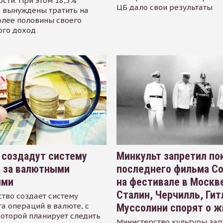
сти. При этом 18,5%
ЦБ дало свои результаты
 вынуждены тратить на
олее половины своего
ого доход
 создадут систему
Минкульт запретил по
я за валютными
последнего фильма С
ями
на фестивале в Москве
Сталин, Черчилль, Гит
тво создает систему
а операций в валюте, с
Муссолини спорят о ж
оторой планирует следить
Министерство культуры зап