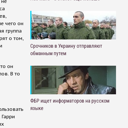
 не
са
ев,
е чего он
ая группа
ят о том,
и
Срочников в Украину отправляют
обманным путем
то он
ов. В то
ФБР ищет информаторов на русском
языке
ользовать
 Гарри
их