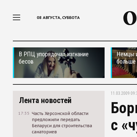
08 АВГУСТА, СУББОТА
В РПЦ упорядочат изгнание
Немцы 
бесов
больше 
11.03.2009 09:
Лента новостей
Бор
17:35
Часть Херсонской области
с «
предложили передать
Беларуси для строительства
санаториев