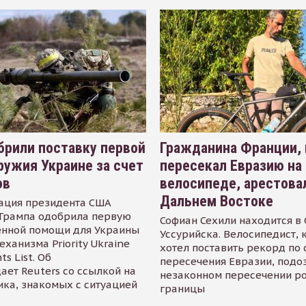
рили поставку первой
Гражданина Франции,
ружия Украине за счет
пересекал Евразию на
ов
велосипеде, арестова
Дальнем Востоке
ация президента США
Трампа одобрила первую
Софиан Сехили находится в
енной помощи для Украины
Уссурийска. Велосипедист,
еханизма Priority Ukraine
хотел поставить рекорд по 
s List. Об
пересечения Евразии, подо
ает Reuters со ссылкой на
незаконном пересечении р
ика, знакомых с ситуацией
границы