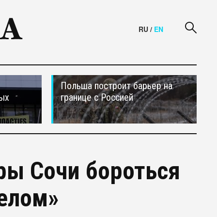
RU
/
EN
Польша построит барьер на
ных
границе с Россией
ры Сочи бороться
елом»