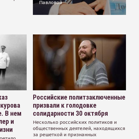
Павловой
каз
Российские политзаключенные
окурова
призвали к голодовке
. В нем
солидарности 30 октября
лер и
Несколько российских политиков и
общественных деятелей, находящихся
изни
за решеткой и признанных
ретило