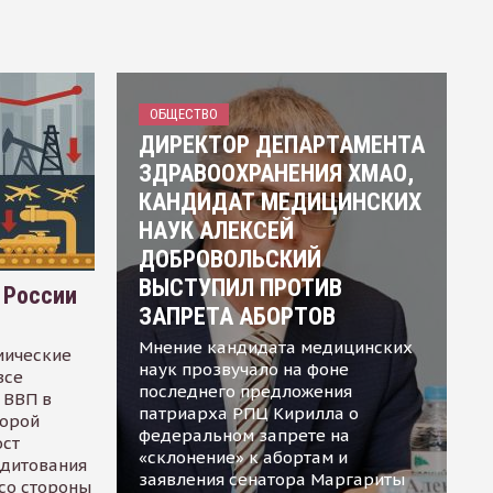
ОБЩЕСТВО
ДИРЕКТОР ДЕПАРТАМЕНТА
ЗДРАВООХРАНЕНИЯ ХМАО,
КАНДИДАТ МЕДИЦИНСКИХ
НАУК АЛЕКСЕЙ
ДОБРОВОЛЬСКИЙ
ВЫСТУПИЛ ПРОТИВ
 России
ЗАПРЕТА АБОРТОВ
Мнение кандидата медицинских
мические
наук прозвучало на фоне
все
последнего предложения
 ВВП в
патриарха РПЦ Кирилла о
торой
федеральном запрете на
ост
«склонение» к абортам и
едитования
заявления сенатора Маргариты
 со стороны