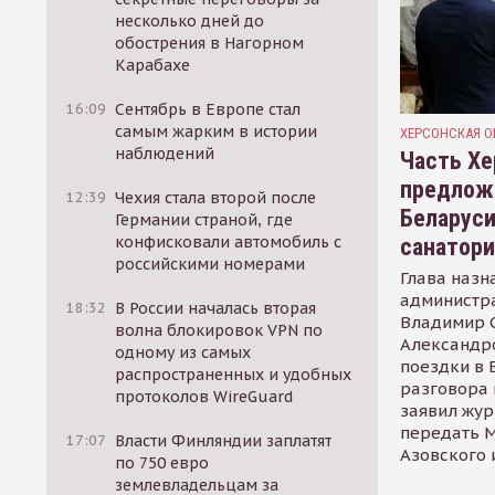
несколько дней до
обострения в Нагорном
Карабахе
16:09
Сентябрь в Европе стал
самым жарким в истории
ХЕРСОНСКАЯ О
наблюдений
Часть Хе
предлож
12:39
Чехия стала второй после
Беларуси
Германии страной, где
конфисковали автомобиль с
санатор
российскими номерами
Глава назн
администр
18:32
В России началась вторая
Владимир С
волна блокировок VPN по
Александр
одному из самых
поездки в 
распространенных и удобных
разговора 
протоколов WireGuard
заявил жур
передать М
17:07
Власти Финляндии заплатят
Азовского 
по 750 евро
землевладельцам за