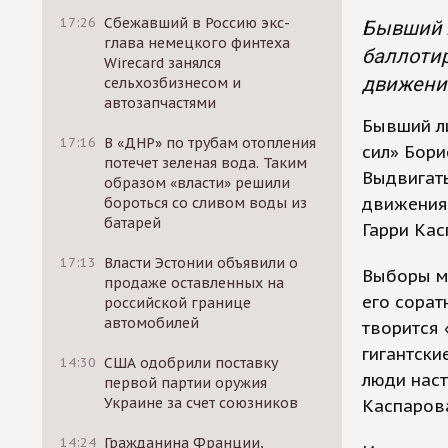
17:26
Сбежавший в Россию экс-
Бывший 
глава немецкого финтеха
баллотир
Wirecard занялся
движени
сельхозбизнесом и
автозапчастями
Бывший л
17:16
В «ДНР» по трубам отопления
сил» Бори
потечет зеленая вода. Таким
Выдвигать
образом «власти» решили
движения 
бороться со сливом воды из
батарей
Гарри Ка
17:13
Власти Эстонии объявили о
Выборы мэ
продаже оставленных на
его сорат
российской границе
автомобилей
творится
гигантски
14:30
США одобрили поставку
люди наст
первой партии оружия
Украине за счет союзников
Каспаров
14:24
Гражданина Франции,