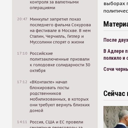
контроля за валютными
выборах п
операциями
политичес
20:47
Минкульт запретил показ
Матери
последнего фильма Сокурова
на фестивале в Москве. В нем
Сталин, Черчилль, Гитлер и
После дву
Муссолини спорят о жизни
В Адлере 
17:10
Российские
полкило и
политзаключенные призвали
к голодовке солидарности 30
Сочи черн
октября
17:12
«ВКонтакте» начал
блокировать посты
Сейчас 
родственников
мобилизованных, в которых
они требуют вернуть близких
домой
14:11
Россия, США и ЕС провели
секретные переговоры за