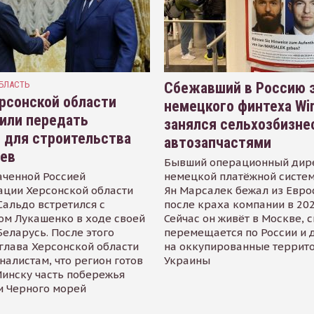
БЛАСТЬ
Сбежавший в Россию э
рсонской области
немецкого финтеха Wi
или передать
занялся сельхозбизне
 для строительства
автозапчастями
иев
Бывший операционный дир
аченной Россией
немецкой платёжной систем
ации Херсонской области
Ян Марсалек бежал из Евр
альдо встретился с
после краха компании в 202
ом Лукашенко в ходе своей
Сейчас он живёт в Москве, 
Беларусь. После этого
перемещается по России и 
глава Херсонской области
на оккупированные террит
налистам, что регион готов
Украины
инску часть побережья
и Черного морей