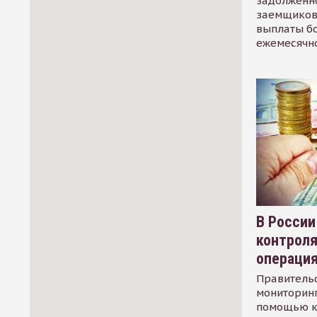
задолженно
заемщиков
выплаты б
ежемесячн
В России
контрол
операци
Правительс
мониторинг
помощью к