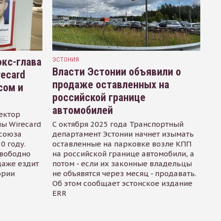
кс-глава
ЭСТОНИЯ
Власти Эстонии объявили о
recard
продаже оставленных на
сом и
российской границе
автомобилей
ектор
ы Wirecard
С октября 2025 года Транспортный
осоюза
департамент Эстонии начнет изымать
0 году.
оставленные на парковке возле КПП
свободно
на российской границе автомобили, а
даже ездит
потом - если их законные владельцы
ории
не объявятся через месяц - продавать.
Об этом сообщает эстонское издание
ERR