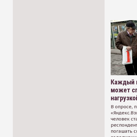
Каждый 
может сп
нагрузко
В опросе, 
«Яндекс.Вз
человек ст
респондент
погашать 