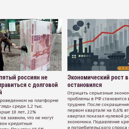
пятый россиян не
Экономический рост в
равиться с долговой
остановился
й
Отрицать серьезные эконо
проблемы в РФ становится 
проведенном на платформе
труднее. После сокращения
гляд» среди 1,2 тыс.
первом квартале на 0,6% в
арше 18 лет, 22%
квартал показал нулевой р
ов заявили, что не могут
экономики. Подавление кр
свои кредитные
и потребительского спроса