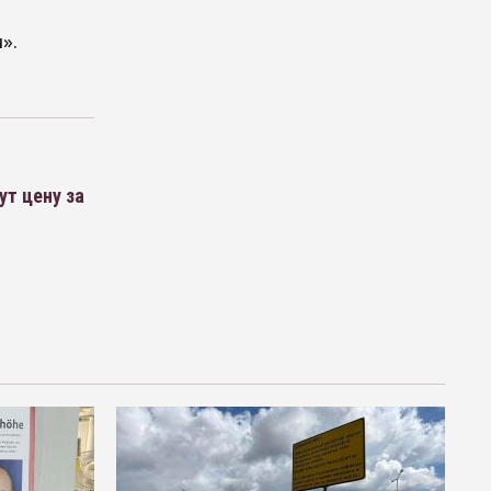
».
т цену за