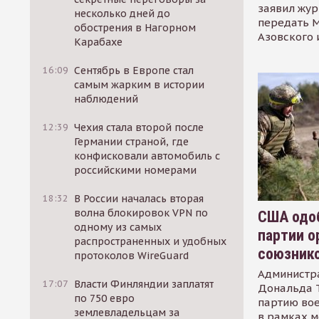
заявил жур
несколько дней до
передать М
обострения в Нагорном
Азовского 
Карабахе
16:09
Сентябрь в Европе стал
самым жарким в истории
наблюдений
12:39
Чехия стала второй после
Германии страной, где
конфисковали автомобиль с
российскими номерами
18:32
В России началась вторая
волна блокировок VPN по
США одоб
одному из самых
партии о
распространенных и удобных
союзник
протоколов WireGuard
Администр
17:07
Власти Финляндии заплатят
Дональда 
по 750 евро
партию во
землевладельцам за
в рамках м