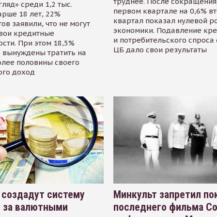
труднее. После сокращения
гляд» среди 1,2 тыс.
первом квартале на 0,6% в
арше 18 лет, 22%
квартал показал нулевой р
ов заявили, что не могут
экономики. Подавление кр
свои кредитные
и потребительского спроса
сти. При этом 18,5%
ЦБ дало свои результаты
 вынуждены тратить на
олее половины своего
ого доход
 создадут систему
Минкульт запретил по
я за валютными
последнего фильма С