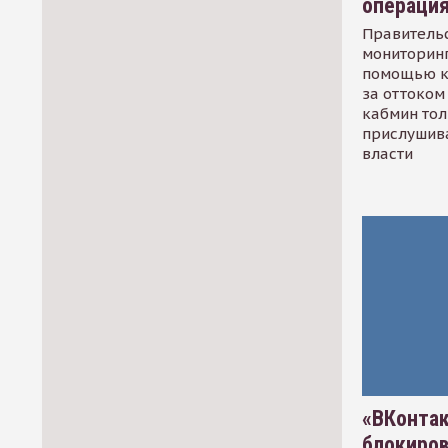
операци
Правительс
мониторинг
помощью к
за оттоком 
кабмин тол
прислушив
власти
«ВКонтак
блокиро