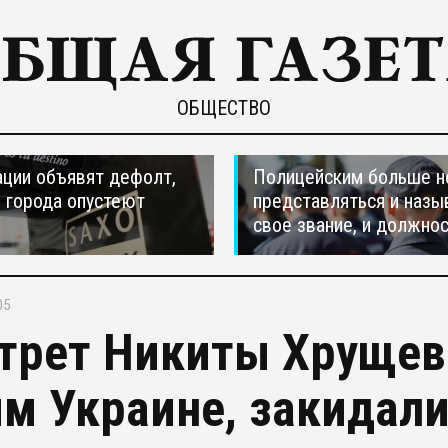
ОБЩЕСТВО
ции объявят дефолт,
Полицейским больше н
 города опустеют
представляться и назы
свое звание, и должно
05
трет Никиты Хрущев
м Украине, закидал