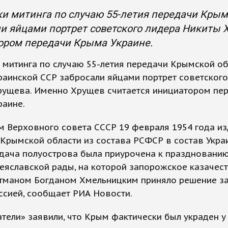
и митинга по случаю 55-летия передачи Крым
и яйцами портрет советского лидера Никиты 
ором передачи Крыма Украине.
 митинга по случаю 55-летия передачи Крымской об
раинской ССР забросали яйцами портрет советского
рущева. Именно Хрущев считается инициатором пе
раине.
 Верховного совета СССР 19 февраля 1954 года из
Крымской области из состава РСФСР в состав Укра
дача полуострова была приурочена к празднованию
еяславской рады, на которой запорожское казачес
гетманом Богданом Хмельницким приняло решение з
ссией, сообщает РИА Новости.
тели» заявили, что Крым фактически был украден у 