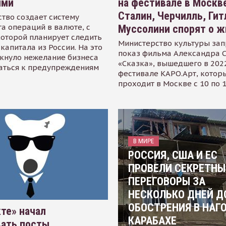
ями
на фестивале в Москве
Сталин, Черчилль, Гит
тво создает систему
а операций в валюте, с
Муссолини спорят о ж
оторой планирует следить
Министерство культуры зап
капитала из России. На это
показ фильма Александра 
кнуло нежелание бизнеса
«Сказка», вышедшего в 2022
аться к предупреждениям
фестивале КАРО.Арт, котор
проходит в Москве с 10 по 
В МИРЕ
РОССИЯ, США И ЕС
ПРОВЕЛИ СЕКРЕТНЫ
ПЕРЕГОВОРЫ ЗА
НЕСКОЛЬКО ДНЕЙ Д
ОБОСТРЕНИЯ В НАГ
те» начал
КАРАБАХЕ
вать посты