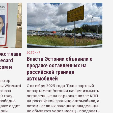
кс-глава
ЭСТОНИЯ
Власти Эстонии объявили о
recard
продаже оставленных на
сом и
российской границе
автомобилей
ектор
ы Wirecard
С октября 2025 года Транспортный
осоюза
департамент Эстонии начнет изымать
0 году.
оставленные на парковке возле КПП
свободно
на российской границе автомобили, а
даже ездит
потом - если их законные владельцы
ории
не объявятся через месяц - продавать.