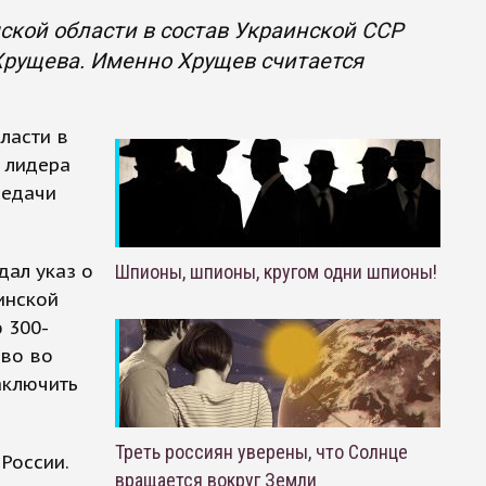
ской области в состав Украинской ССР
Хрущева. Именно Хрущев считается
ласти в
 лидера
редачи
дал указ о
Шпионы, шпионы, кругом одни шпионы!
инской
 300-
тво во
аключить
Треть россиян уверены, что Солнце
России.
вращается вокруг Земли