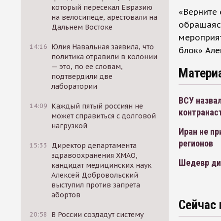
который пересекал Евразию
«Верните 
на велосипеде, арестовали на
обращаясь
Дальнем Востоке
мероприят
14:16
Юлия Навальная заявила, что
блок» Але
политика отравили в колонии
— это, по ее словам,
Матери
подтвердили две
лаборатории
ВСУ назвал
14:09
Каждый пятый россиян не
контранас
может справиться с долговой
нагрузкой
Иран не пр
регионов
15:33
Директор департамента
здравоохранения ХМАО,
Шедевр ди
кандидат медицинских наук
Алексей Добровольский
выступил против запрета
абортов
Сейчас 
20:58
В России создадут систему