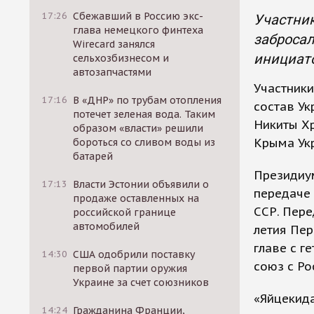
17:26
Сбежавший в Россию экс-
Участник
глава немецкого финтеха
забросал
Wirecard занялся
инициат
сельхозбизнесом и
автозапчастями
Участники
17:16
В «ДНР» по трубам отопления
состав Ук
потечет зеленая вода. Таким
Никиты Х
образом «власти» решили
Крыма Ук
бороться со сливом воды из
батарей
Президиум
17:13
Власти Эстонии объявили о
передаче 
продаже оставленных на
ССР. Пере
российской границе
автомобилей
летия Пер
главе с 
14:30
США одобрили поставку
союз с Ро
первой партии оружия
Украине за счет союзников
«Яйцекида
14:24
Гражданина Франции,