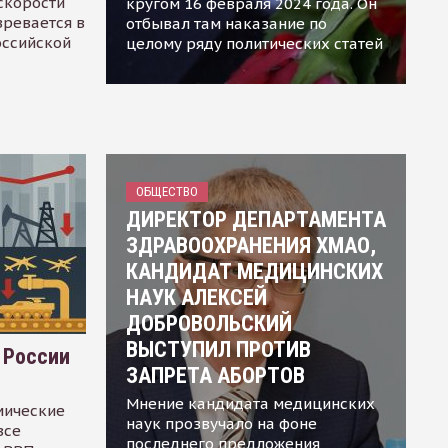
скорости
кругом 16 февраля 2024 года. Он
зревается в
отбывал там наказание по
оссийской
целому ряду политических статей
ОБЩЕСТВО
ДИРЕКТОР ДЕПАРТАМЕНТА
ЗДРАВООХРАНЕНИЯ ХМАО,
КАНДИДАТ МЕДИЦИНСКИХ
НАУК АЛЕКСЕЙ
ДОБРОВОЛЬСКИЙ
ВЫСТУПИЛ ПРОТИВ
 России
ЗАПРЕТА АБОРТОВ
Мнение кандидата медицинских
мические
наук прозвучало на фоне
все
последнего предложения