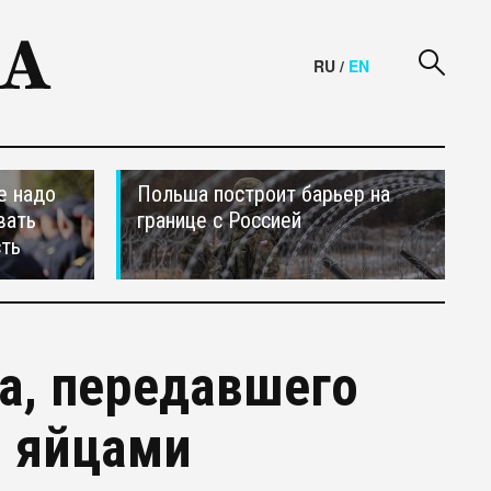
RU
/
EN
е надо
Польша построит барьер на
вать
границе с Россией
сть
а, передавшего
и яйцами