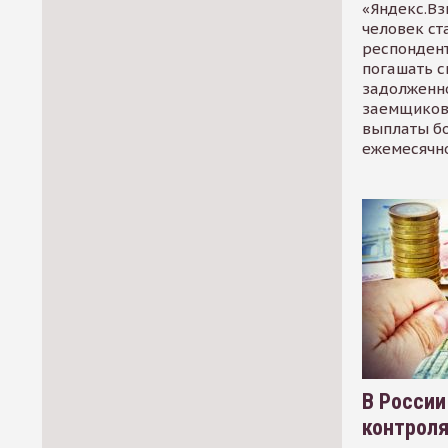
«Яндекс.Вз
человек ст
респондент
погашать 
задолженно
заемщиков
выплаты б
ежемесячн
В России
контрол