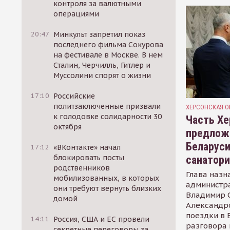
контроля за валютными
операциями
20:47
Минкульт запретил показ
последнего фильма Сокурова
на фестивале в Москве. В нем
Сталин, Черчилль, Гитлер и
Муссолини спорят о жизни
17:10
Российские
политзаключенные призвали
ХЕРСОНСКАЯ О
к голодовке солидарности 30
Часть Хе
октября
предлож
Беларуси
17:12
«ВКонтакте» начал
блокировать посты
санатор
родственников
Глава назн
мобилизованных, в которых
администр
они требуют вернуть близких
Владимир С
домой
Александр
поездки в 
14:11
Россия, США и ЕС провели
разговора 
секретные переговоры за