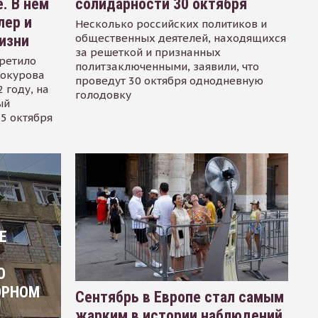
. В нем
солидарности 30 октября
лер и
Несколько российских политиков и
общественных деятелей, находящихся
изни
за решеткой и признанных
ретило
политзаключенными, заявили, что
Сокурова
проведут 30 октября однодневную
 году, на
голодовку
ый
15 октября
Е
О
ОРНОМ
Сентябрь в Европе стал самым
жарким в истории наблюдений