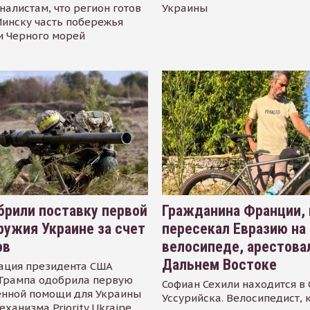
налистам, что регион готов
Украины
инску часть побережья
и Черного морей
рили поставку первой
Гражданина Франции,
ружия Украине за счет
пересекал Евразию на
ов
велосипеде, арестова
Дальнем Востоке
ация президента США
Трампа одобрила первую
Софиан Сехили находится в
енной помощи для Украины
Уссурийска. Велосипедист,
еханизма Priority Ukraine