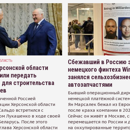
БЛАСТЬ
Сбежавший в Россию э
рсонской области
немецкого финтеха Wi
или передать
занялся сельхозбизне
 для строительства
автозапчастями
иев
Бывший операционный дир
аченной Россией
немецкой платёжной систем
ации Херсонской области
Ян Марсалек бежал из Евр
альдо встретился с
после краха компании в 202
ом Лукашенко в ходе своей
Сейчас он живёт в Москве, 
Беларусь. После этого
перемещается по России и 
глава Херсонской области
на оккупированные террит