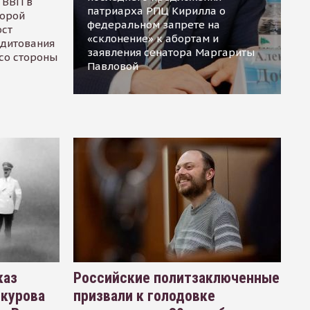
 ВВП в
патриарха РПЦ Кирилла о
торой
федеральном запрете на
ост
«склонение» к абортам и
едитования
заявления сенатора Маргариты
 со стороны
Павловой
каз
Российские политзаключенные
окурова
призвали к голодовке