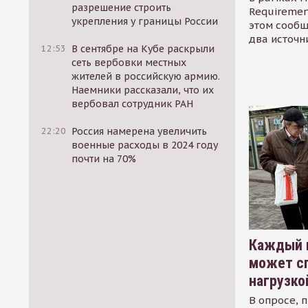
разрешение строить
Requirement
укрепления у границы России
этом сообщ
два источн
12:53
В сентябре на Кубе раскрыли
сеть вербовки местных
жителей в российскую армию.
Наемники рассказали, что их
вербовал сотрудник РАН
22:20
Россия намерена увеличить
военные расходы в 2024 году
почти на 70%
Каждый 
может сп
нагрузко
В опросе, 