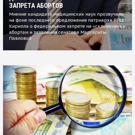
ЗАПРЕТА АБОРТОВ
Мнение кандидата медицинских наук прозвучало
на фоне последнего предложения патриарха РПЦ
Кирилла о федеральном запрете на «склонение» к
абортам и заявления сенатора Маргариты
Павловой