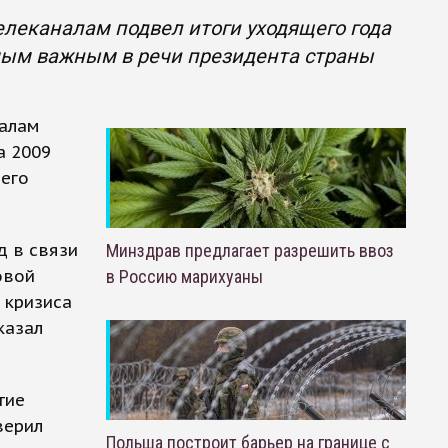
леканалам подвел итоги уходящего года
амым важным в речи президента страны
налам
а 2009
 его
д в связи
Минздрав предлагает разрешить ввоз
овой
в Россию марихуаны
 кризиса
казал
тие
верил
Польша построит барьер на границе с