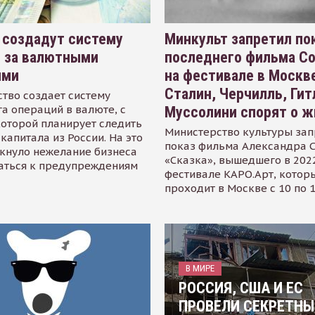
 создадут систему
Минкульт запретил по
я за валютными
последнего фильма С
ями
на фестивале в Москве
Сталин, Черчилль, Гит
тво создает систему
а операций в валюте, с
Муссолини спорят о ж
оторой планирует следить
Министерство культуры зап
капитала из России. На это
показ фильма Александра 
кнуло нежелание бизнеса
«Сказка», вышедшего в 2022
аться к предупреждениям
фестивале КАРО.Арт, котор
проходит в Москве с 10 по 
В МИРЕ
РОССИЯ, США И ЕС
ПРОВЕЛИ СЕКРЕТНЫ