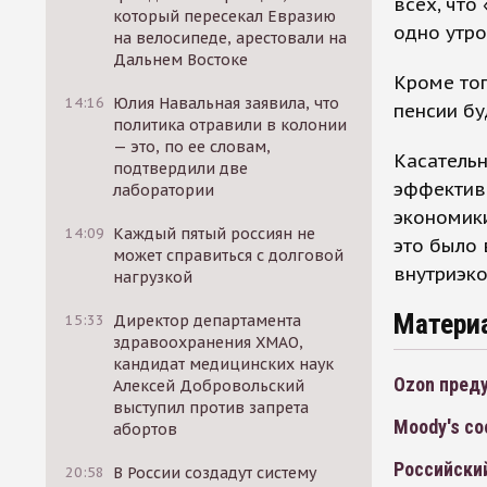
всех, что
который пересекал Евразию
одно утро
на велосипеде, арестовали на
Дальнем Востоке
Кроме тог
14:16
Юлия Навальная заявила, что
пенсии бу
политика отравили в колонии
— это, по ее словам,
Касательн
подтвердили две
эффектив
лаборатории
экономики
14:09
Каждый пятый россиян не
это было 
может справиться с долговой
внутриэко
нагрузкой
Матери
15:33
Директор департамента
здравоохранения ХМАО,
кандидат медицинских наук
Ozon пред
Алексей Добровольский
выступил против запрета
Moody's с
абортов
Российски
20:58
В России создадут систему