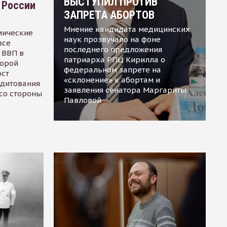
ВЫСТУПИЛ ПРОТИВ
 России
ЗАПРЕТА АБОРТОВ
Мнение кандидата медицинских
мические
наук прозвучало на фоне
все
последнего предложения
 ВВП в
патриарха РПЦ Кирилла о
торой
федеральном запрете на
ост
«склонение» к абортам и
едитования
заявления сенатора Маргариты
 со стороны
Павловой