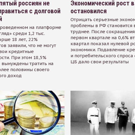
пятый россиян не
Экономический рост в
равиться с долговой
остановился
й
Отрицать серьезные эконо
проблемы в РФ становится 
проведенном на платформе
труднее. После сокращения
гляд» среди 1,2 тыс.
первом квартале на 0,6% в
арше 18 лет, 22%
квартал показал нулевой р
ов заявили, что не могут
экономики. Подавление кр
свои кредитные
и потребительского спроса
сти. При этом 18,5%
ЦБ дало свои результаты
 вынуждены тратить на
олее половины своего
ого доход