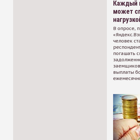
Каждый 
может сп
нагрузко
В опросе, 
«Яндекс.Вз
человек ст
респондент
погашать 
задолженно
заемщиков
выплаты б
ежемесячн