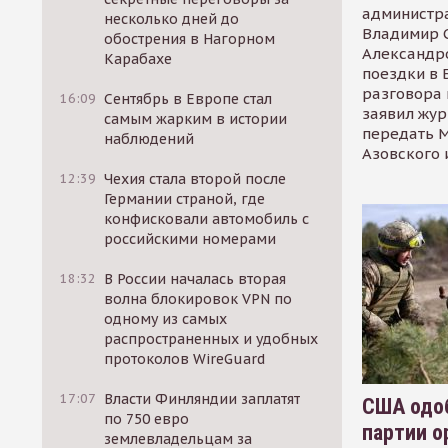
администр
несколько дней до
Владимир С
обострения в Нагорном
Александр
Карабахе
поездки в 
разговора 
16:09
Сентябрь в Европе стал
заявил жур
самым жарким в истории
передать М
наблюдений
Азовского 
12:39
Чехия стала второй после
Германии страной, где
конфисковали автомобиль с
российскими номерами
18:32
В России началась вторая
волна блокировок VPN по
одному из самых
распространенных и удобных
протоколов WireGuard
17:07
Власти Финляндии заплатят
США одоб
по 750 евро
партии о
землевладельцам за