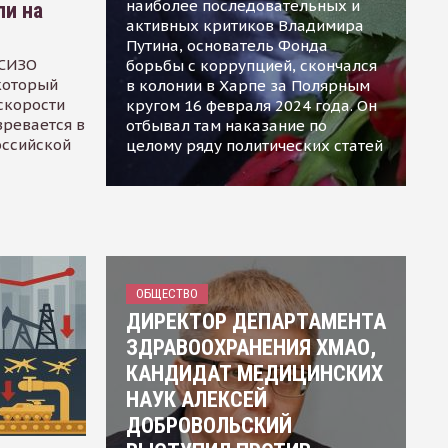
наиболее последовательных и
ли на
активных критиков Владимира
Путина, основатель Фонда
 СИЗО
борьбы с коррупцией, скончался
 который
в колонии в Харпе за Полярным
скорости
кругом 16 февраля 2024 года. Он
зревается в
отбывал там наказание по
оссийской
целому ряду политических статей
ОБЩЕСТВО
ДИРЕКТОР ДЕПАРТАМЕНТА
ЗДРАВООХРАНЕНИЯ ХМАО,
КАНДИДАТ МЕДИЦИНСКИХ
НАУК АЛЕКСЕЙ
ДОБРОВОЛЬСКИЙ