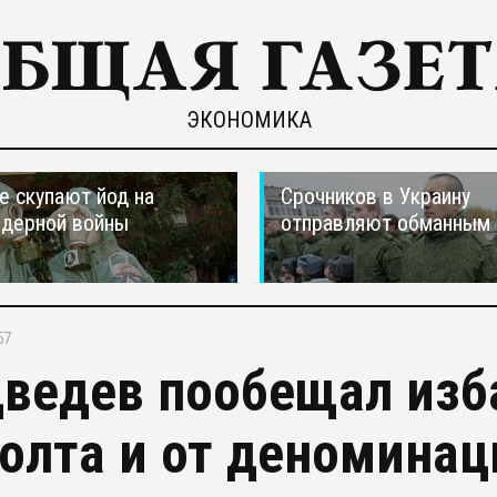
ЭКОНОМИКА
е скупают йод на
Срочников в Украину
ядерной войны
отправляют обманным 
57
ведев пообещал изба
олта и от деноминац