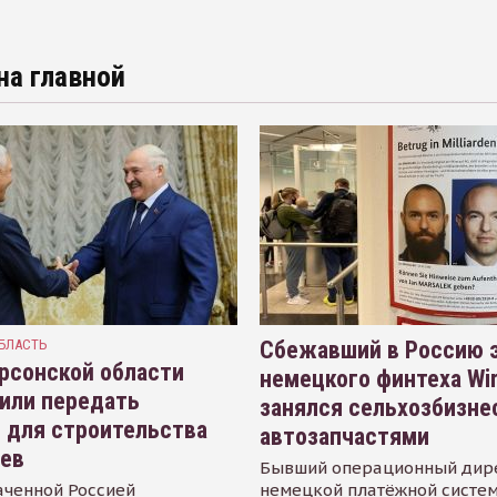
на главной
БЛАСТЬ
Сбежавший в Россию э
рсонской области
немецкого финтеха Wi
или передать
занялся сельхозбизне
 для строительства
автозапчастями
иев
Бывший операционный дир
аченной Россией
немецкой платёжной систем