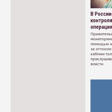
В России
контрол
операци
Правительс
мониторинг
помощью к
за оттоком 
кабмин тол
прислушив
власти