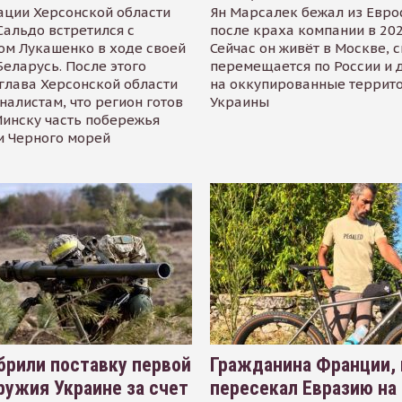
ации Херсонской области
Ян Марсалек бежал из Евр
альдо встретился с
после краха компании в 202
ом Лукашенко в ходе своей
Сейчас он живёт в Москве, 
Беларусь. После этого
перемещается по России и 
глава Херсонской области
на оккупированные террит
налистам, что регион готов
Украины
инску часть побережья
и Черного морей
рили поставку первой
Гражданина Франции,
ружия Украине за счет
пересекал Евразию на