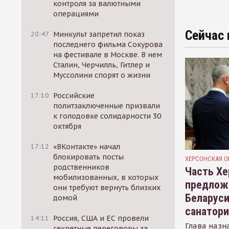
контроля за валютными
операциями
Сейчас 
20:47
Минкульт запретил показ
последнего фильма Сокурова
на фестивале в Москве. В нем
Сталин, Черчилль, Гитлер и
Муссолини спорят о жизни
17:10
Российские
политзаключенные призвали
к голодовке солидарности 30
октября
17:12
«ВКонтакте» начал
блокировать посты
ХЕРСОНСКАЯ О
родственников
Часть Хе
мобилизованных, в которых
предлож
они требуют вернуть близких
Беларуси
домой
санатор
14:11
Россия, США и ЕС провели
Глава назн
секретные переговоры за