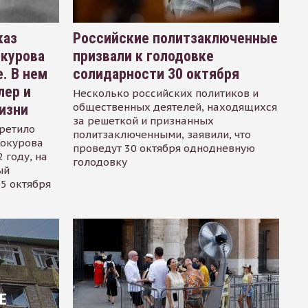
каз
Российские политзаключенные
окурова
призвали к голодовке
. В нем
солидарности 30 октября
лер и
Несколько российских политиков и
общественных деятелей, находящихся
изни
за решеткой и признанных
ретило
политзаключенными, заявили, что
Сокурова
проведут 30 октября однодневную
 году, на
голодовку
ый
15 октября
Е