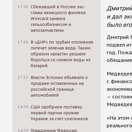
17:26
Сбежавший в Россию экс-
Дмитрий
глава немецкого финтеха
и дал эк
Wirecard занялся
было его
сельхозбизнесом и
автозапчастями
Дмитрий 
17:16
В «ДНР» по трубам отопления
подвел ит
потечет зеленая вода. Таким
год. Пожа
образом «власти» решили
обещание 
бороться со сливом воды из
батарей
Медведев 
17:13
Власти Эстонии объявили о
с финанс
продаже оставленных на
экономики
российской границе
автомобилей
— состоян
Медведев
14:30
США одобрили поставку
первой партии оружия
«На этом 
Украине за счет союзников
реального
14:24
Гражданина Франции,