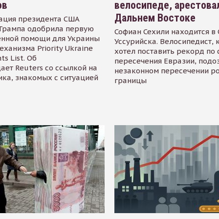
ов
велосипеде, арестова
Дальнем Востоке
ация президента США
Трампа одобрила первую
Софиан Сехили находится в
енной помощи для Украины
Уссурийска. Велосипедист,
еханизма Priority Ukraine
хотел поставить рекорд по 
s List. Об
пересечения Евразии, подо
ает Reuters со ссылкой на
незаконном пересечении р
ика, знакомых с ситуацией
границы