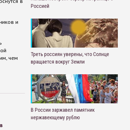
оснутся в
Россией
ников и
ь
кой
Треть россиян уверены, что Солнце
им, чем
вращается вокруг Земли
В России заржавел памятник
нержавеющему рублю
ов