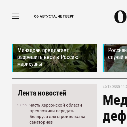
06 АВГУСТА, ЧЕТВЕРГ
Минздрав предлагает
Россиян
разрешить ввоз в Россию
случай 
марихуаны
25.12.2008 11:
Лента новостей
Мед
17:35
Часть Херсонской области
деф
предложили передать
Беларуси для строительства
санаториев