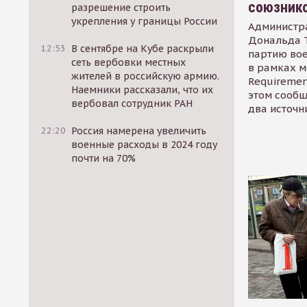
союзник
разрешение строить
укрепления у границы России
Администр
Дональда 
12:53
В сентябре на Кубе раскрыли
партию во
сеть вербовки местных
в рамках м
жителей в российскую армию.
Requirement
Наемники рассказали, что их
этом сообщ
вербовал сотрудник РАН
два источн
22:20
Россия намерена увеличить
военные расходы в 2024 году
почти на 70%