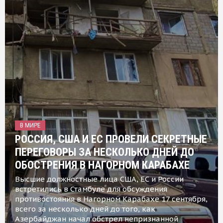
В МИРЕ
РОССИЯ, США И ЕС ПРОВЕЛИ СЕКРЕТНЫЕ
ПЕРЕГОВОРЫ ЗА НЕСКОЛЬКО ДНЕЙ ДО
ОБОСТРЕНИЯ В НАГОРНОМ КАРАБАХЕ
Высшие должностные лица США, ЕС и России
встретились в Стамбуле для обсуждения
противостояния в Нагорном Карабахе 17 сентября,
всего за несколько дней до того, как
Азербайджан начал обстрел непризнанной