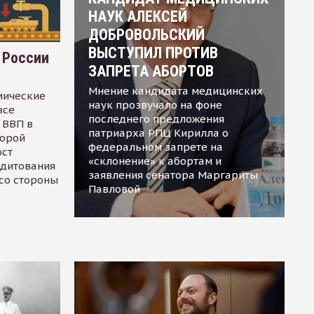
НАУК АЛЕКСЕЙ
ДОБРОВОЛЬСКИЙ
ВЫСТУПИЛ ПРОТИВ
 России
ЗАПРЕТА АБОРТОВ
Мнение кандидата медицинских
мические
наук прозвучало на фоне
все
последнего предложения
 ВВП в
патриарха РПЦ Кирилла о
торой
федеральном запрете на
ост
«склонение» к абортам и
едитования
заявления сенатора Маргариты
 со стороны
Павловой