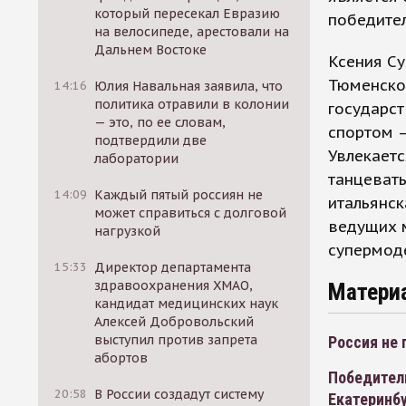
который пересекал Евразию
победител
на велосипеде, арестовали на
Дальнем Востоке
Ксения Су
Тюменской
14:16
Юлия Навальная заявила, что
политика отравили в колонии
государст
— это, по ее словам,
спортом –
подтвердили две
Увлекаетс
лаборатории
танцевать
14:09
Каждый пятый россиян не
итальянск
может справиться с долговой
ведущих м
нагрузкой
супермод
15:33
Директор департамента
здравоохранения ХМАО,
Матери
кандидат медицинских наук
Алексей Добровольский
выступил против запрета
Россия не 
абортов
Победитель
20:58
В России создадут систему
Екатеринб