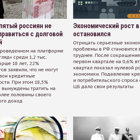
пятый россиян не
Экономический рост в
равиться с долговой
остановился
й
Отрицать серьезные эконо
проблемы в РФ становится 
проведенном на платформе
труднее. После сокращения
гляд» среди 1,2 тыс.
первом квартале на 0,6% в
арше 18 лет, 22%
квартал показал нулевой р
ов заявили, что не могут
экономики. Подавление кр
свои кредитные
и потребительского спроса
сти. При этом 18,5%
ЦБ дало свои результаты
 вынуждены тратить на
олее половины своего
ого доход