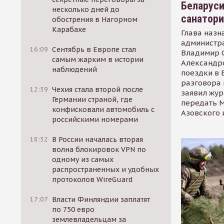
Беларуси
несколько дней до
санатор
обострения в Нагорном
Карабахе
Глава назн
администр
16:09
Сентябрь в Европе стал
Владимир С
самым жарким в истории
Александр
наблюдений
поездки в 
разговора 
12:39
Чехия стала второй после
заявил жур
Германии страной, где
передать М
конфисковали автомобиль с
Азовского 
российскими номерами
18:32
В России началась вторая
волна блокировок VPN по
одному из самых
распространенных и удобных
протоколов WireGuard
17:07
Власти Финляндии заплатят
по 750 евро
землевладельцам за