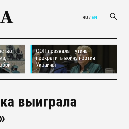
RU
/
EN
рство
ООН призвала Путина
ми,
прекратить войну против
обой
Украины
ка выиграла
»