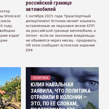
российской границе
автомобилей
ектор
ы Wirecard
С октября 2025 года Транспортный
осоюза
департамент Эстонии начнет изымать
0 году.
оставленные на парковке возле КПП
свободно
на российской границе автомобили, а
даже ездит
потом - если их законные владельцы
ории
не объявятся через месяц - продавать.
Об этом сообщает эстонское издание
ERR
ПОЛИТИКА
ЮЛИЯ НАВАЛЬНАЯ
ЗАЯВИЛА, ЧТО ПОЛИТИКА
ОТРАВИЛИ В КОЛОНИИ —
ЭТО, ПО ЕЕ СЛОВАМ,