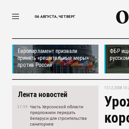
06 АВГУСТА, ЧЕТВЕРГ
Европарламент призвали
ФБР ищ
принять «решительные меры»
русском
против России
15.12.2008 10:
Лента новостей
Уро
17:35
Часть Херсонской области
кор
предложили передать
Беларуси для строительства
санаториев