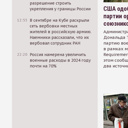
разрешение строить
США одоб
укрепления у границы России
партии о
12:53
В сентябре на Кубе раскрыли
союзник
сеть вербовки местных
Администр
жителей в российскую армию.
Дональда 
Наемники рассказали, что их
партию во
вербовал сотрудник РАН
в рамках м
Requirement
22:20
Россия намерена увеличить
этом сообщ
военные расходы в 2024 году
два источн
почти на 70%