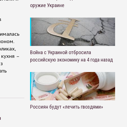
оружие Украине
в
нималась
лоном.
ликах,
Война с Украиной отбросила
 кухня –
российскую экономику на 4 года назад
из
ать
Россиян будут «лечить гвоздями»
з