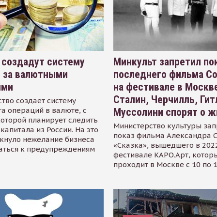
 создадут систему
Минкульт запретил по
я за валютными
последнего фильма С
ями
на фестивале в Москве
Сталин, Черчилль, Гит
тво создает систему
а операций в валюте, с
Муссолини спорят о ж
оторой планирует следить
Министерство культуры зап
капитала из России. На это
показ фильма Александра 
кнуло нежелание бизнеса
«Сказка», вышедшего в 2022
аться к предупреждениям
фестивале КАРО.Арт, котор
проходит в Москве с 10 по 