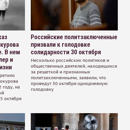
каз
Российские политзаключенные
окурова
призвали к голодовке
. В нем
солидарности 30 октября
лер и
Несколько российских политиков и
общественных деятелей, находящихся
изни
за решеткой и признанных
ретило
политзаключенными, заявили, что
Сокурова
проведут 30 октября однодневную
 году, на
голодовку
ый
15 октября