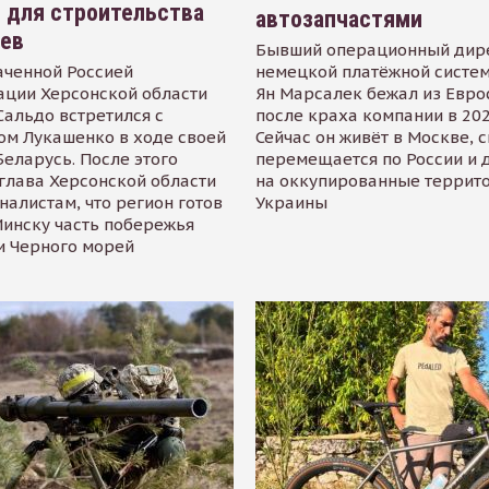
 для строительства
автозапчастями
иев
Бывший операционный дир
аченной Россией
немецкой платёжной систем
ации Херсонской области
Ян Марсалек бежал из Евр
альдо встретился с
после краха компании в 202
ом Лукашенко в ходе своей
Сейчас он живёт в Москве, 
Беларусь. После этого
перемещается по России и 
глава Херсонской области
на оккупированные террит
налистам, что регион готов
Украины
инску часть побережья
и Черного морей