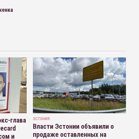
женка
кс-глава
ЭСТОНИЯ
Власти Эстонии объявили о
recard
продаже оставленных на
сом и