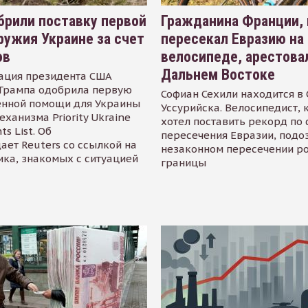
рили поставку первой
Гражданина Франции,
ружия Украине за счет
пересекал Евразию на
ов
велосипеде, арестова
Дальнем Востоке
ация президента США
Трампа одобрила первую
Софиан Сехили находится в
енной помощи для Украины
Уссурийска. Велосипедист,
еханизма Priority Ukraine
хотел поставить рекорд по 
s List. Об
пересечения Евразии, подо
ает Reuters со ссылкой на
незаконном пересечении р
ика, знакомых с ситуацией
границы