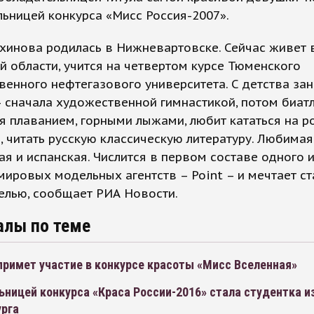
ьницей конкурса «Мисс Россия-2007».
хинова родилась в Нижневартовске. Сейчас живет 
 области, учится на четвертом курсе Тюменского
венного нефтегазового университета. С детства за
 сначала художественной гимнастикой, потом биат
я плаванием, горными лыжами, любит кататься на ро
, читать русскую классическую литературу. Любимая
ая и испанская. Числится в первом составе одного 
ировых модельных агентств – Point – и мечтает ст
елью, сообщает РИА Новости.
алы по теме
примет участие в конкурсе красоты «Мисс Вселенная»
ницей конкурса «Краса России-2016» стала студентка и
урга