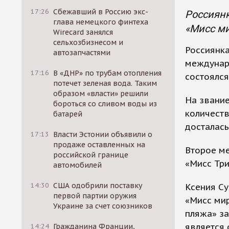
17:26
Сбежавший в Россию экс-
Россиянк
глава немецкого финтеха
«Мисс ми
Wirecard занялся
сельхозбизнесом и
Россиянка
автозапчастями
междунаро
17:16
В «ДНР» по трубам отопления
состоялся
потечет зеленая вода. Таким
образом «власти» решили
На звани
бороться со сливом воды из
количеств
батарей
досталась
17:13
Власти Эстонии объявили о
продаже оставленных на
Второе ме
российской границе
«Мисс Три
автомобилей
14:30
США одобрили поставку
Ксения С
первой партии оружия
«Мисс мир
Украине за счет союзников
пляжа» за
является 
14:24
Гражданина Франции,