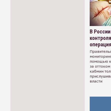
В России
контрол
операци
Правительс
мониторинг
помощью к
за оттоком 
кабмин тол
прислушив
власти