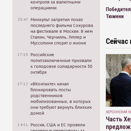
контроля за валютными
операциями
Победител
Тюмени
20:47
Минкульт запретил показ
последнего фильма Сокурова
на фестивале в Москве. В нем
Сталин, Черчилль, Гитлер и
Сейчас 
Муссолини спорят о жизни
17:10
Российские
политзаключенные призвали
к голодовке солидарности 30
октября
17:12
«ВКонтакте» начал
блокировать посты
родственников
мобилизованных, в которых
они требуют вернуть близких
ХЕРСОНСКАЯ О
домой
Часть Хе
14:11
Россия, США и ЕС провели
предлож
секретные переговоры за