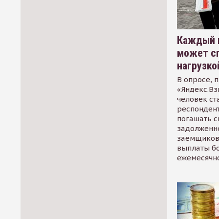
Каждый 
может сп
нагрузко
В опросе, 
«Яндекс.Вз
человек ст
респондент
погашать 
задолженно
заемщиков
выплаты б
ежемесячн