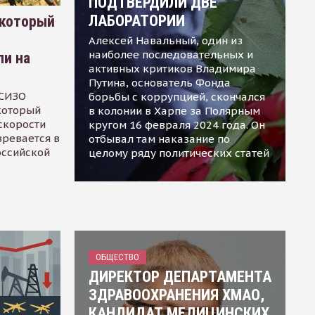
ПОДТВЕРДИЛИ ДВЕ
ЛАБОРАТОРИИ
 который
Алексей Навальный, один из
наиболее последовательных и
ли на
активных критиков Владимира
Путина, основатель Фонда
 СИЗО
борьбы с коррупцией, скончался
 который
в колонии в Харпе за Полярным
скорости
кругом 16 февраля 2024 года. Он
зревается в
отбывал там наказание по
оссийской
целому ряду политических статей
ОБЩЕСТВО
ДИРЕКТОР ДЕПАРТАМЕНТА
ЗДРАВООХРАНЕНИЯ ХМАО,
КАНДИДАТ МЕДИЦИНСКИХ