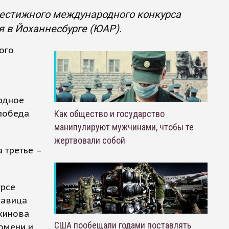
рестижного международного конкурса
я в Йоханнесбурге (ЮАР).
ого
о
рдное
 победа
Как общество и государство
манипулируют мужчинами, чтобы те
жертвовали собой
 третье –
урсе
савица
ухинова
США пообещали годами поставлять
юмени и