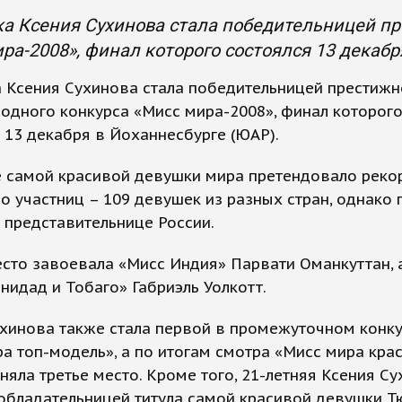
а Ксения Сухинова стала победительницей п
ра-2008», финал которого состоялся 13 декабр
 Ксения Сухинова стала победительницей престижн
дного конкурса «Мисс мира-2008», финал которог
 13 декабря в Йоханнесбурге (ЮАР).
е самой красивой девушки мира претендовало реко
о участниц – 109 девушек из разных стран, однако
 представительнице России.
сто завоевала «Мисс Индия» Парвати Оманкуттан, а
нидад и Тобаго» Габриэль Уолкотт.
ухинова также стала первой в промежуточном конк
а топ-модель», а по итогам смотра «Мисс мира кра
няла третье место. Кроме того, 21-летняя Ксения С
обладательницей титула самой красивой девушки Т