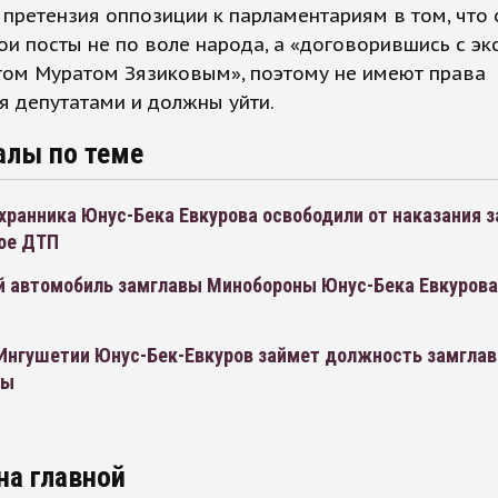
претензия оппозиции к парламентариям в том, что 
ои посты не по воле народа, а «договорившись с эк
том Муратом Зязиковым», поэтому не имеют права
я депутатами и должны уйти.
алы по теме
ранника Юнус-Бека Евкурова освободили от наказания з
ое ДТП
 автомобиль замглавы Минобороны Юнус-Бека Евкурова 
 Ингушетии Юнус-Бек-Евкуров займет должность замгла
ны
на главной