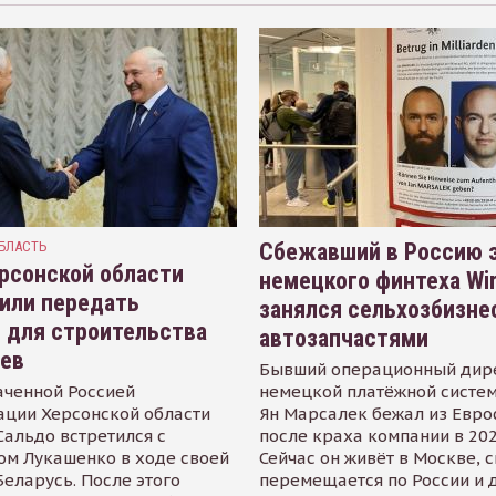
БЛАСТЬ
Сбежавший в Россию э
рсонской области
немецкого финтеха Wi
или передать
занялся сельхозбизне
 для строительства
автозапчастями
иев
Бывший операционный дир
аченной Россией
немецкой платёжной систем
ации Херсонской области
Ян Марсалек бежал из Евр
альдо встретился с
после краха компании в 202
ом Лукашенко в ходе своей
Сейчас он живёт в Москве, 
Беларусь. После этого
перемещается по России и 