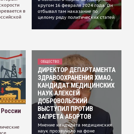
скорости
кругом 16 февраля 2024 года. Он
зревается в
отбывал там наказание по
оссийской
целому ряду политических статей
ОБЩЕСТВО
ДИРЕКТОР ДЕПАРТАМЕНТА
ЗДРАВООХРАНЕНИЯ ХМАО,
КАНДИДАТ МЕДИЦИНСКИХ
НАУК АЛЕКСЕЙ
ДОБРОВОЛЬСКИЙ
ВЫСТУПИЛ ПРОТИВ
 России
ЗАПРЕТА АБОРТОВ
Мнение кандидата медицинских
мические
наук прозвучало на фоне
все