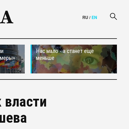
RU
/
EN
ли
Нас мало - а станет еще
 меры»
меньше
 власти
шева