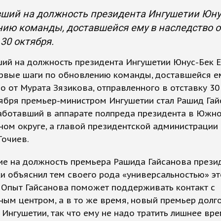
ший на должность президента Ингушетии Юнус
ию команды, доставшейся ему в наследство от
 30 октября.
ший на должность президента Ингушетии Юнус-Бек 
ервые шаги по обновлению команды, доставшейся е
о от Мурата Зязикова, отправленного в отставку 30
оября премьер-министром Ингушетии стал Рашид Гай
работавший в аппарате полпреда президента в Южн
ом округе, а главой президентской администрации
Точиев.
ие на должность премьера Рашида Гайсанова прези
и объяснил тем своего рода «универсальностью» эт
 Опыт Гайсанова поможет поддерживать контакт с
ым центром, а в то же время, новый премьер долг
 Ингушетии, так что ему не надо тратить лишнее вре