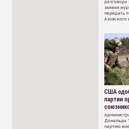
разговора 
заявил жур
передать М
Азовского 
США одоб
партии о
союзник
Администр
Дональда 
партию во