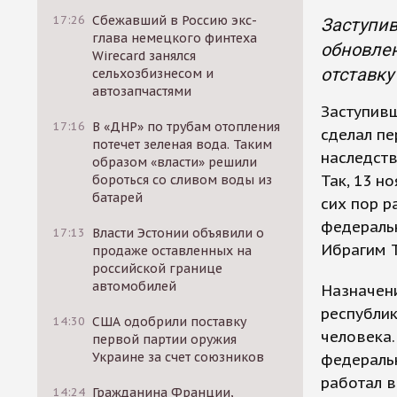
17:26
Сбежавший в Россию экс-
Заступив
глава немецкого финтеха
обновлен
Wirecard занялся
отставку
сельхозбизнесом и
автозапчастями
Заступив
17:16
В «ДНР» по трубам отопления
сделал п
потечет зеленая вода. Таким
наследств
образом «власти» решили
Так, 13 н
бороться со сливом воды из
батарей
сих пор 
федеральн
17:13
Власти Эстонии объявили о
Ибрагим 
продаже оставленных на
российской границе
автомобилей
Назначен
республик
14:30
США одобрили поставку
человека.
первой партии оружия
Украине за счет союзников
федеральн
работал в
14:24
Гражданина Франции,