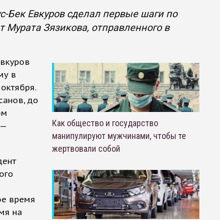
-Бек Евкуров сделал первые шаги по
 Мурата Зязикова, отправленного в
Евкуров
му в
 октября.
санов, до
ом
Как общество и государство
 —
манипулируют мужчинами, чтобы те
жертвовали собой
дент
ого
ое время
мя на