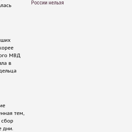
России нельзя
алась
йших
корее
ного МВД
ила в
дельца
ие
нная тем,
 сбор
 дни.