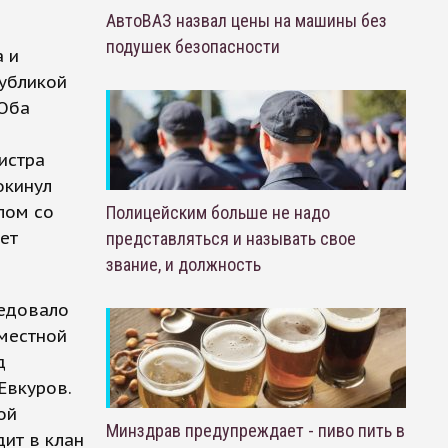
АвтоВАЗ назвал цены на машины без
подушек безопасности
 и
убликой
 Оба
истра
окинул
лом со
Полицейским больше не надо
ет
представляться и называть свое
звание, и должность
ледовало
 местной
д
Евкуров.
ой
Минздрав предупреждает - пиво пить в
дит в клан