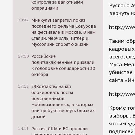
контроля за валютными
Руслана А
операциями
вернуть н
20:47
Минкульт запретил показ
последнего фильма Сокурова
http://ww
на фестивале в Москве. В нем
Сталин, Черчилль, Гитлер и
Таким об
Муссолини спорят о жизни
кадровых 
всего, сл
17:10
Российские
политзаключенные призвали
Муса Медо
к голодовке солидарности 30
убийстве 
октября
сайта «Ин
17:12
«ВКонтакте» начал
блокировать посты
http://ww
родственников
мобилизованных, в которых
Кроме тог
они требуют вернуть близких
выборы. В
домой
что им уд
14:11
Россия, США и ЕС провели
подписей 
секретные переговоры за