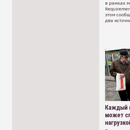
в рамках м
Requirement
этом сообщ
два источн
Каждый 
может сп
нагрузко