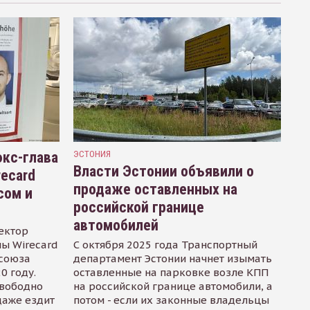
кс-глава
ЭСТОНИЯ
Власти Эстонии объявили о
recard
продаже оставленных на
сом и
российской границе
автомобилей
ектор
ы Wirecard
С октября 2025 года Транспортный
осоюза
департамент Эстонии начнет изымать
0 году.
оставленные на парковке возле КПП
свободно
на российской границе автомобили, а
даже ездит
потом - если их законные владельцы