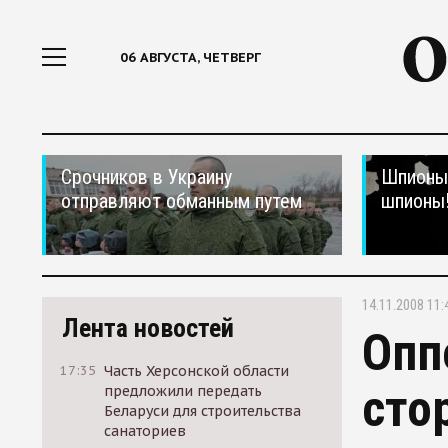
06 АВГУСТА, ЧЕТВЕРГ
Срочников в Украину
Шпионы,
отправляют обманным путем
шпионы
14.11.2008 11:
Лента новостей
Опп
17:35
Часть Херсонской области
сто
предложили передать
Беларуси для строительства
санаториев