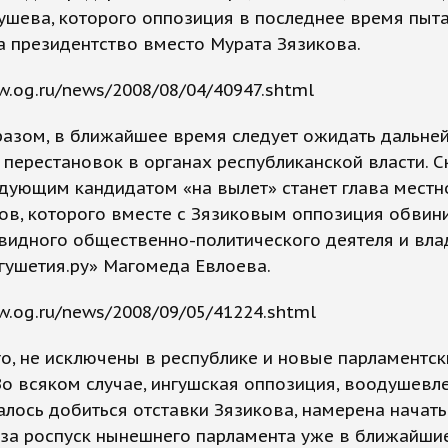
ушева, которого оппозиция в последнее время пыт
а президентство вместо Мурата Зязикова.
w.og.ru/news/2008/08/04/40947.shtml
разом, в ближайшее время следует ожидать дальне
перестановок в органах республиканской власти. С
едующим кандидатом «на вылет» станет глава мест
в, которого вместе с Зязиковым оппозиция обвин
видного общественно-политического деятеля и вла
гушетия.ру» Магомеда Евлоева.
w.og.ru/news/2008/09/05/41224.shtml
о, не исключены в республике и новые парламентск
о всяком случае, ингушская оппозиция, воодушевле
алось добиться отставки Зязикова, намерена начать
за роспуск нынешнего парламента уже в ближайшие