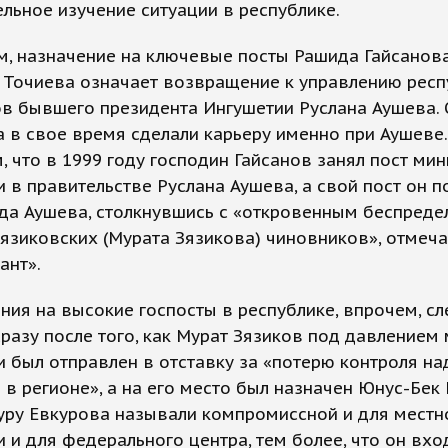
льное изучение ситуации в республике.
, назначение на ключевые посты Рашида Гайсанова
 Точиева означает возвращение к управлению респ
ов бывшего президента Ингушетии Руслана Аушева.
 в свое время сделали карьеру именно при Аушеве.
 что в 1999 году господин Гайсанов занял пост мин
 в правительстве Руслана Аушева, а свой пост он п
да Аушева, столкнувшись с «откровенным беспреде
язиковских (Мурата Зязикова) чиновников», отмеча
ант».
ия на высокие госпосты в республике, впрочем, с
разу после того, как Мурат Зязиков под давлением
 был отправлен в отставку за «потерю контроля на
 в регионе», а на его место был назначен Юнус-Бек 
уру Евкурова называли компромиссной и для местн
 и для федерального центра, тем более, что он вхо