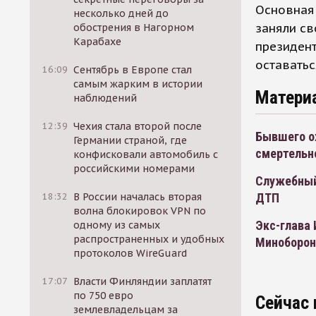
Основная 
несколько дней до
заняли св
обострения в Нагорном
Карабахе
президен
оставатьс
16:09
Сентябрь в Европе стал
самым жарким в истории
Матери
наблюдений
12:39
Чехия стала второй после
Бывшего ох
Германии страной, где
смертельн
конфисковали автомобиль с
российскими номерами
Служебный
18:32
В России началась вторая
ДТП
волна блокировок VPN по
Экс-глава
одному из самых
распространенных и удобных
Миноборо
протоколов WireGuard
17:07
Власти Финляндии заплатят
по 750 евро
Сейчас 
землевладельцам за