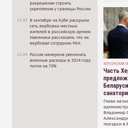
разрешение строить
укрепления у границы России
12:53
В сентябре на Кубе раскрыли
сеть вербовки местных
жителей в российскую армию.
Наемники рассказали, что их
вербовал сотрудник РАН
22:20
Россия намерена увеличить
военные расходы в 2024 году
ХЕРСОНСКАЯ О
почти на 70%
Часть Хе
предлож
Беларуси
санатор
Глава назн
администр
Владимир С
Александр
поездки в 