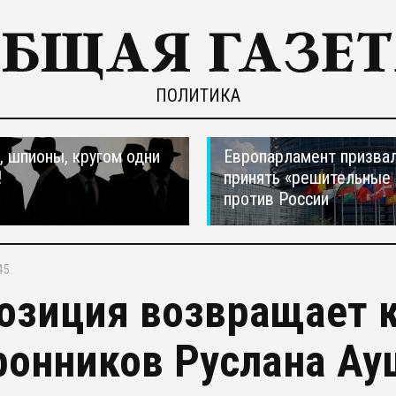
ПОЛИТИКА
 шпионы, кругом одни
Европарламент призва
!
принять «решительные
против России
45
озиция возвращает к
ронников Руслана Ау