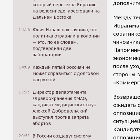
дополните
который пересекал Евразию
на велосипеде, арестовали на
Между тем
Дальнем Востоке
Ибрагима
14:16
Юлия Навальная заявила, что
соратник
политика отравили в колонии
чиновника
— это, по ее словам,
подтвердили две
Напомним,
лаборатории
экономики
после ухо
14:09
Каждый пятый россиян не
может справиться с долговой
стороны з
нагрузкой
«Коммерс
15:33
Директор департамента
Возвращен
здравоохранения ХМАО,
ожидать с
кандидат медицинских наук
Алексей Добровольский
оппозиции
выступил против запрета
ситуацией
абортов
Кандидат
20:58
В России создадут систему
оппозиции