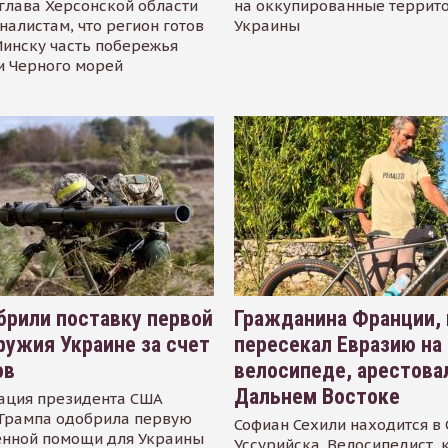
глава Херсонской области
на оккупированные террит
налистам, что регион готов
Украины
инску часть побережья
и Черного морей
рили поставку первой
Гражданина Франции,
ружия Украине за счет
пересекал Евразию на
ов
велосипеде, арестова
Дальнем Востоке
ация президента США
Трампа одобрила первую
Софиан Сехили находится в
енной помощи для Украины
Уссурийска. Велосипедист,