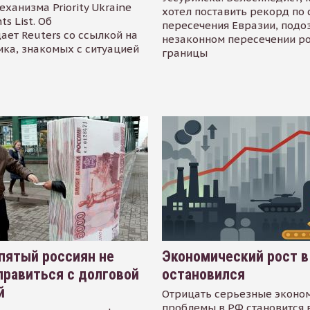
еханизма Priority Ukraine
хотел поставить рекорд по 
s List. Об
пересечения Евразии, подо
ает Reuters со ссылкой на
незаконном пересечении р
ика, знакомых с ситуацией
границы
пятый россиян не
Экономический рост в
равиться с долговой
остановился
й
Отрицать серьезные эконо
проблемы в РФ становится 