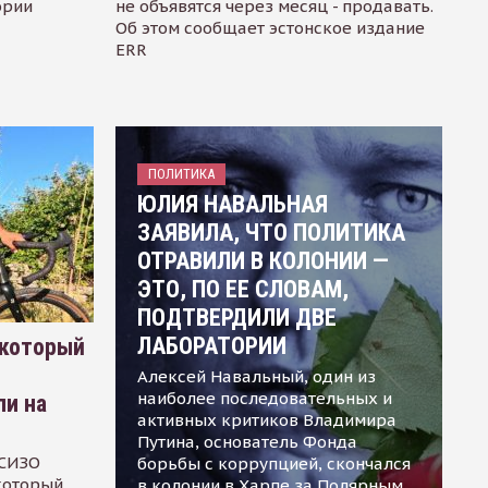
ории
не объявятся через месяц - продавать.
Об этом сообщает эстонское издание
ERR
ПОЛИТИКА
ЮЛИЯ НАВАЛЬНАЯ
ЗАЯВИЛА, ЧТО ПОЛИТИКА
ОТРАВИЛИ В КОЛОНИИ —
ЭТО, ПО ЕЕ СЛОВАМ,
ПОДТВЕРДИЛИ ДВЕ
ЛАБОРАТОРИИ
 который
Алексей Навальный, один из
наиболее последовательных и
ли на
активных критиков Владимира
Путина, основатель Фонда
 СИЗО
борьбы с коррупцией, скончался
 который
в колонии в Харпе за Полярным