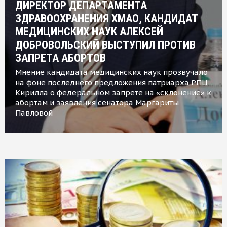
ДИРЕКТОР ДЕПАРТАМЕНТА
ЗДРАВООХРАНЕНИЯ ХМАО, КАНДИДАТ
МЕДИЦИНСКИХ НАУК АЛЕКСЕЙ
ДОБРОВОЛЬСКИЙ ВЫСТУПИЛ ПРОТИВ
ЗАПРЕТА АБОРТОВ
Мнение кандидата медицинских наук прозвучало
на фоне последнего предложения патриарха РПЦ
Кирилла о федеральном запрете на «склонение» к
абортам и заявления сенатора Маргариты
Павловой