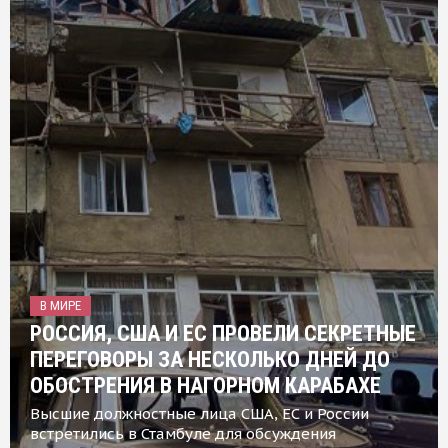
В МИРЕ
РОССИЯ, США И ЕС ПРОВЕЛИ СЕКРЕТНЫЕ
ПЕРЕГОВОРЫ ЗА НЕСКОЛЬКО ДНЕЙ ДО
ОБОСТРЕНИЯ В НАГОРНОМ КАРАБАХЕ
Высшие должностные лица США, ЕС и России
встретились в Стамбуле для обсуждения