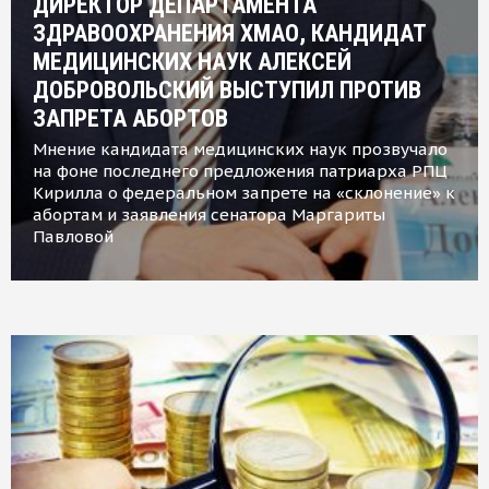
ДИРЕКТОР ДЕПАРТАМЕНТА
ЗДРАВООХРАНЕНИЯ ХМАО, КАНДИДАТ
МЕДИЦИНСКИХ НАУК АЛЕКСЕЙ
ДОБРОВОЛЬСКИЙ ВЫСТУПИЛ ПРОТИВ
ЗАПРЕТА АБОРТОВ
Мнение кандидата медицинских наук прозвучало
на фоне последнего предложения патриарха РПЦ
Кирилла о федеральном запрете на «склонение» к
абортам и заявления сенатора Маргариты
Павловой