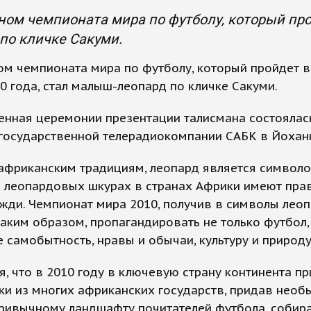
ом чемпионата мира по футболу, который про
по кличке Сакуми.
ом чемпионата мира по футболу, который пройдет 
0 года, стал малыш-леопард по кличке Сакуми.
нная церемонии презентации талисмана состоялас
государственной телерадиокомпании САБК в Йохан
африканским традициям, леопард является символо
в леопардовых шкурах в странах Африки имеют пра
жди. Чемпионат мира 2010, получив в символы леоп
таким образом, пропагандировать не только футбол,
е самобытность, нравы и обычаи, культуру и природу
, что в 2010 году в ключевую страну континента пр
и из многих африканских государств, придав нео
привычному ландшафту почитателей футбола, соби