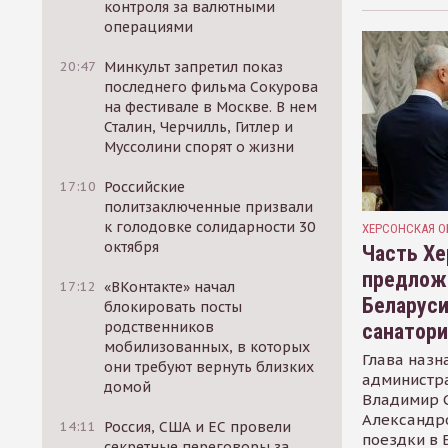
контроля за валютными
операциями
20:47
Минкульт запретил показ
последнего фильма Сокурова
на фестивале в Москве. В нем
Сталин, Черчилль, Гитлер и
Муссолини спорят о жизни
17:10
Российские
политзаключенные призвали
к голодовке солидарности 30
ХЕРСОНСКАЯ О
октября
Часть Хе
предлож
17:12
«ВКонтакте» начал
Беларуси
блокировать посты
родственников
санатор
мобилизованных, в которых
Глава назн
они требуют вернуть близких
администр
домой
Владимир С
Александр
14:11
Россия, США и ЕС провели
поездки в 
секретные переговоры за