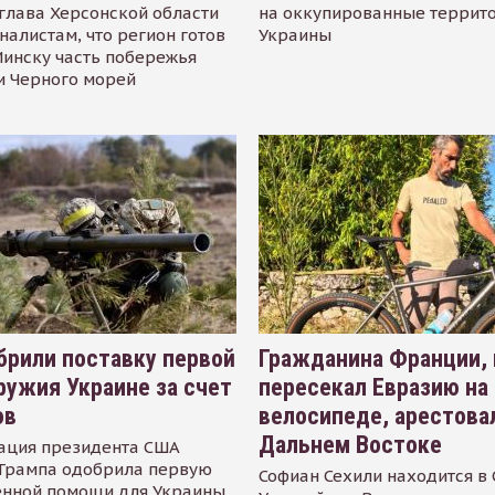
глава Херсонской области
на оккупированные террит
налистам, что регион готов
Украины
инску часть побережья
и Черного морей
рили поставку первой
Гражданина Франции,
ружия Украине за счет
пересекал Евразию на
ов
велосипеде, арестова
Дальнем Востоке
ация президента США
Трампа одобрила первую
Софиан Сехили находится в
енной помощи для Украины