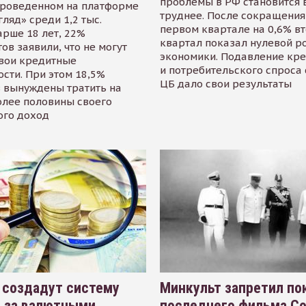
проблемы в РФ становится 
проведенном на платформе
труднее. После сокращения
гляд» среди 1,2 тыс.
первом квартале на 0,6% в
арше 18 лет, 22%
квартал показал нулевой р
ов заявили, что не могут
экономики. Подавление кр
свои кредитные
и потребительского спроса
сти. При этом 18,5%
ЦБ дало свои результаты
 вынуждены тратить на
олее половины своего
ого доход
 создадут систему
Минкульт запретил по
я за валютными
последнего фильма С