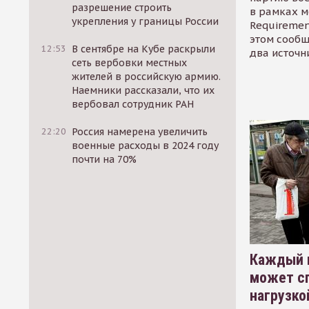
разрешение строить
в рамках м
укрепления у границы России
Requirement
этом сообщ
12:53
В сентябре на Кубе раскрыли
два источн
сеть вербовки местных
жителей в российскую армию.
Наемники рассказали, что их
вербовал сотрудник РАН
22:20
Россия намерена увеличить
военные расходы в 2024 году
почти на 70%
Каждый 
может сп
нагрузко