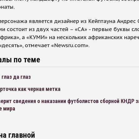
онаты.
ерсонажа является дизайнер из Кейптауна Андрес 
и состоит из двух частей – «СА» - первые буквы сл
фрика», а «КУМИ» на нескольких африканских наре
«десять», отмечает «Newsru.com».
алы по теме
 глаз да глаз
рточка как черная метка
ерит сведения о наказании футболистов сборной КНДР за
е мира
на главной