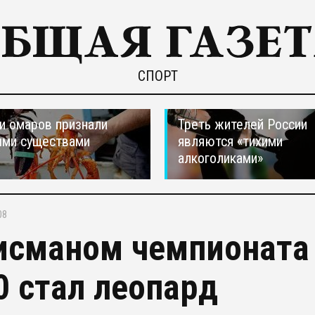
СПОРТ
и омаров признали
Треть жителей России
ыми существами
являются «тихими
алкоголиками»
08
исманом чемпионата 
0 стал леопард