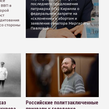
все
последнего предложения
 ВВП в
патриарха РПЦ Кирилла о
торой
федеральном запрете на
ост
«склонение» к абортам и
едитования
заявления сенатора Маргариты
 со стороны
Павловой
каз
Российские политзаключенные
окурова
призвали к голодовке