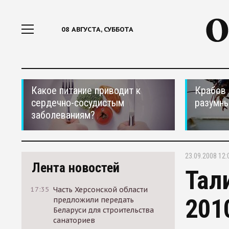
08 АВГУСТА, СУББОТА
Какое питание приводит к
Крабов 
сердечно-сосудистым
разумн
заболеваниям?
23.09.2008 12:
Лента новостей
Тал
17:35
Часть Херсонской области
201
предложили передать
Беларуси для строительства
санаториев