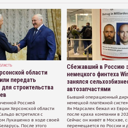
БЛАСТЬ
Сбежавший в Россию э
рсонской области
немецкого финтеха Wi
или передать
занялся сельхозбизне
 для строительства
автозапчастями
иев
Бывший операционный дир
аченной Россией
немецкой платёжной систем
ации Херсонской области
Ян Марсалек бежал из Евр
альдо встретился с
после краха компании в 202
ом Лукашенко в ходе своей
Сейчас он живёт в Москве, 
Беларусь. После этого
перемещается по России и 