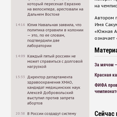
который пересекал Евразию
на чемпи
на велосипеде, арестовали на
Дальнем Востоке
Автором п
Имя Сакум
14:16
Юлия Навальная заявила, что
политика отравили в колонии
«Южная А
— это, по ее словам,
означает 
подтвердили две
лаборатории
Матери
14:09
Каждый пятый россиян не
может справиться с долговой
За мячом –
нагрузкой
Красная ка
15:33
Директор департамента
здравоохранения ХМАО,
ФИФА пров
кандидат медицинских наук
чемпионат
Алексей Добровольский
выступил против запрета
абортов
Сейчас 
20:58
В России создадут систему