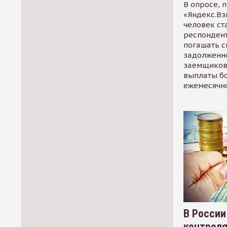
В опросе, 
«Яндекс.Вз
человек ст
респондент
погашать 
задолженно
заемщиков
выплаты б
ежемесячн
В России
контрол