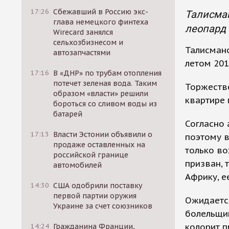
17:26
Сбежавший в Россию экс-
Талисман
глава немецкого финтеха
леопард 
Wirecard занялся
сельхозбизнесом и
Талисман
автозапчастями
летом 201
17:16
В «ДНР» по трубам отопления
потечет зеленая вода. Таким
Торжестве
образом «власти» решили
квартире 
бороться со сливом воды из
батарей
Согласно 
17:13
Власти Эстонии объявили о
поэтому 
продаже оставленных на
только во
российской границе
призван, 
автомобилей
Африку, е
14:30
США одобрили поставку
первой партии оружия
Ожидается
Украине за счет союзников
болельщик
колорит 
14:24
Гражданина Франции,