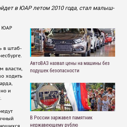
йдет в ЮАР летом 2010 года, стал малыш-
в ЮАР
ь в штаб-
несбурге.
АвтоВАЗ назвал цены на машины без
м власти,
подушек безопасности
во ходить
арда,
 но и
.
иедут
В России заржавел памятник
бычный
нержавеющему рублю
рающихся