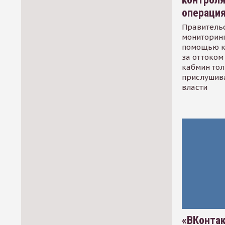
операци
Правительс
мониторинг
помощью к
за оттоком 
кабмин тол
прислушив
власти
«ВКонтак