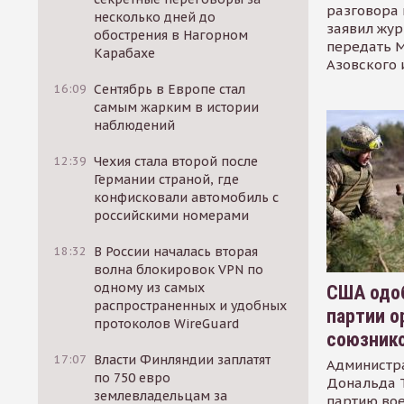
разговора 
несколько дней до
заявил жур
обострения в Нагорном
передать М
Карабахе
Азовского 
16:09
Сентябрь в Европе стал
самым жарким в истории
наблюдений
12:39
Чехия стала второй после
Германии страной, где
конфисковали автомобиль с
российскими номерами
18:32
В России началась вторая
волна блокировок VPN по
одному из самых
США одоб
распространенных и удобных
партии о
протоколов WireGuard
союзник
17:07
Власти Финляндии заплатят
Администр
по 750 евро
Дональда 
землевладельцам за
партию во