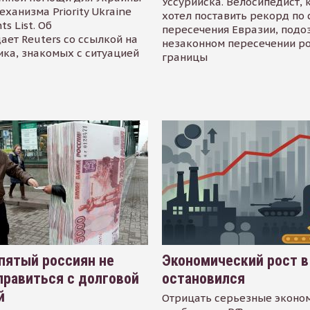
Уссурийска. Велосипедист,
еханизма Priority Ukraine
хотел поставить рекорд по 
s List. Об
пересечения Евразии, подо
ает Reuters со ссылкой на
незаконном пересечении р
ика, знакомых с ситуацией
границы
пятый россиян не
Экономический рост в
равиться с долговой
остановился
й
Отрицать серьезные эконо