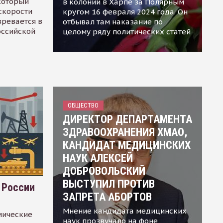
 который
в колонии в Харпе за Полярным
скорости
кругом 16 февраля 2024 года. Он
зревается в
отбывал там наказание по
оссийской
целому ряду политических статей
ОБЩЕСТВО
ДИРЕКТОР ДЕПАРТАМЕНТА
ЗДРАВООХРАНЕНИЯ ХМАО,
КАНДИДАТ МЕДИЦИНСКИХ
НАУК АЛЕКСЕЙ
ДОБРОВОЛЬСКИЙ
ВЫСТУПИЛ ПРОТИВ
 России
ЗАПРЕТА АБОРТОВ
Мнение кандидата медицинских
мические
наук прозвучало на фоне