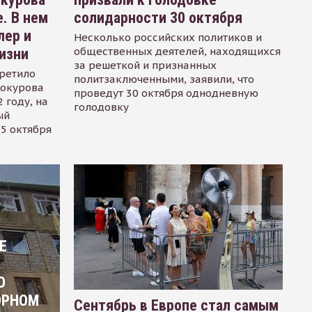
. В нем
солидарности 30 октября
лер и
Несколько российских политиков и
общественных деятелей, находящихся
изни
за решеткой и признанных
ретило
политзаключенными, заявили, что
Сокурова
проведут 30 октября однодневную
 году, на
голодовку
ый
15 октября
Е
О
ОРНОМ
Сентябрь в Европе стал самым