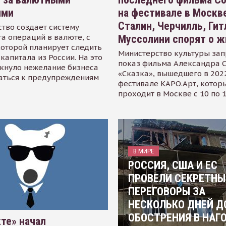
ями
на фестивале в Москве
Сталин, Черчилль, Гит
тво создает систему
а операций в валюте, с
Муссолини спорят о ж
оторой планирует следить
Министерство культуры зап
капитала из России. На это
показ фильма Александра 
кнуло нежелание бизнеса
«Сказка», вышедшего в 2022
аться к предупреждениям
фестивале КАРО.Арт, котор
проходит в Москве с 10 по 
В МИРЕ
РОССИЯ, США И ЕС
ПРОВЕЛИ СЕКРЕТНЫ
ПЕРЕГОВОРЫ ЗА
НЕСКОЛЬКО ДНЕЙ Д
ОБОСТРЕНИЯ В НАГ
те» начал