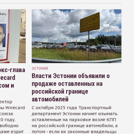
кс-глава
ЭСТОНИЯ
Власти Эстонии объявили о
recard
продаже оставленных на
сом и
российской границе
автомобилей
ектор
ы Wirecard
С октября 2025 года Транспортный
осоюза
департамент Эстонии начнет изымать
0 году.
оставленные на парковке возле КПП
свободно
на российской границе автомобили, а
даже ездит
потом - если их законные владельцы