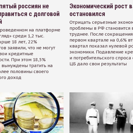
пятый россиян не
Экономический рост в
равиться с долговой
остановился
й
Отрицать серьезные эконо
проблемы в РФ становится 
проведенном на платформе
труднее. После сокращения
гляд» среди 1,2 тыс.
первом квартале на 0,6% в
арше 18 лет, 22%
квартал показал нулевой р
ов заявили, что не могут
экономики. Подавление кр
свои кредитные
и потребительского спроса
сти. При этом 18,5%
ЦБ дало свои результаты
 вынуждены тратить на
олее половины своего
ого доход