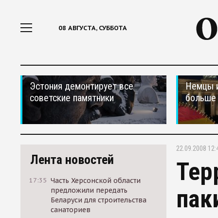
08 АВГУСТА, СУББОТА
Эстония демонтирует все
Немцы 
советские памятники
больше 
22.09.2008 12:
Лента новостей
Тер
17:35
Часть Херсонской области
пак
предложили передать
Беларуси для строительства
санаториев