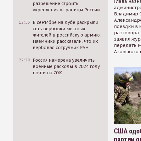
Глава назн
разрешение строить
администр
укрепления у границы России
Владимир С
Александр
12:53
В сентябре на Кубе раскрыли
поездки в 
сеть вербовки местных
разговора 
жителей в российскую армию.
заявил жур
Наемники рассказали, что их
передать М
вербовал сотрудник РАН
Азовского 
22:20
Россия намерена увеличить
военные расходы в 2024 году
почти на 70%
США одоб
партии о