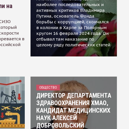
наиболее последовательных и
ли на
активных критиков Владимира
Путина, основатель Фонда
 СИЗО
борьбы с коррупцией, скончался
 который
в колонии в Харпе за Полярным
скорости
кругом 16 февраля 2024 года. Он
зревается в
отбывал там наказание по
оссийской
целому ряду политических статей
ОБЩЕСТВО
ДИРЕКТОР ДЕПАРТАМЕНТА
ЗДРАВООХРАНЕНИЯ ХМАО,
КАНДИДАТ МЕДИЦИНСКИХ
НАУК АЛЕКСЕЙ
ДОБРОВОЛЬСКИЙ