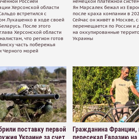
аченной Россией
немецкой платёжной систем
ации Херсонской области
Ян Марсалек бежал из Евр
альдо встретился с
после краха компании в 202
ом Лукашенко в ходе своей
Сейчас он живёт в Москве, 
Беларусь. После этого
перемещается по России и 
глава Херсонской области
на оккупированные террит
налистам, что регион готов
Украины
инску часть побережья
и Черного морей
рили поставку первой
Гражданина Франции,
ружия Украине за счет
пересекал Евразию на