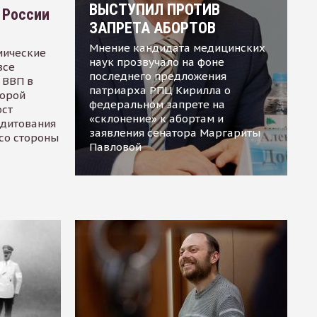
ВЫСТУПИЛ ПРОТИВ
 России
ЗАПРЕТА АБОРТОВ
Мнение кандидата медицинских
мические
наук прозвучало на фоне
все
последнего предложения
 ВВП в
патриарха РПЦ Кирилла о
торой
федеральном запрете на
ост
«склонение» к абортам и
едитования
заявления сенатора Маргариты
 со стороны
Павловой