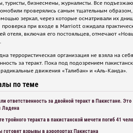
, туристы, бизнесмены, журналисты. Все подъезжа
томобили проверялись самым тщательным образом,
омощью зеркал, через которые осматривали их днищ
 проверка при входе в Marriott ожидала практичес
ей отеля, включая его постояльцев, отмечают «Нов
.
дна террористическая организация не взяла на себ
нность за теракт. Пока под подозрением пакистанс
 радикальные движения «Талибан» и «Аль-Каида».
алы по теме
ли ответственность за двойной теракт в Пакистане. Это
н Ладена
те тройного теракта в пакистанской мечети погиб 41 чел
ы готовят взрывы в аэропортах Пакистана