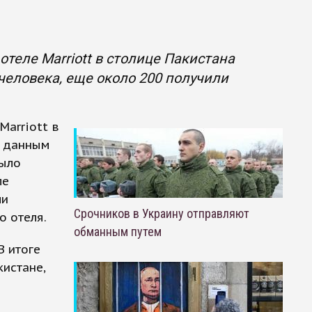
отеле Marriott в столице Пакистана
еловека, еще около 200 получили
Marriott в
м данным
было
ле
ли
Срочников в Украину отправляют
о отеля.
обманным путем
В итоге
кистане,