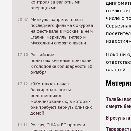
контроля за валютными
дипломаты
операциями
отелю ав
числе с п
20:47
Минкульт запретил показ
Серьезная
последнего фильма Сокурова
на фестивале в Москве. В нем
посетител
Сталин, Черчилль, Гитлер и
известия»
Муссолини спорят о жизни
Пока ни о
17:10
Российские
политзаключенные призвали
ответстве
к голодовке солидарности 30
властей –
октября
Матери
17:12
«ВКонтакте» начал
блокировать посты
родственников
Талибы взя
мобилизованных, в которых
смерть бе
они требуют вернуть близких
домой
В результа
14:11
Россия, США и ЕС провели
Террорист
секретные переговоры за