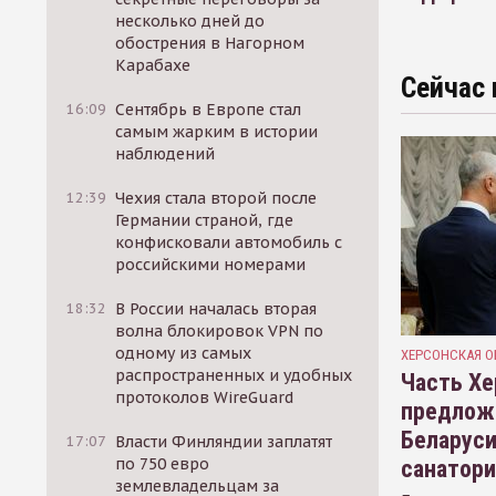
несколько дней до
обострения в Нагорном
Карабахе
Сейчас 
16:09
Сентябрь в Европе стал
самым жарким в истории
наблюдений
12:39
Чехия стала второй после
Германии страной, где
конфисковали автомобиль с
российскими номерами
18:32
В России началась вторая
волна блокировок VPN по
одному из самых
ХЕРСОНСКАЯ О
распространенных и удобных
Часть Хе
протоколов WireGuard
предлож
Беларуси
17:07
Власти Финляндии заплатят
по 750 евро
санатор
землевладельцам за