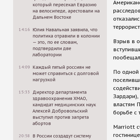
Американ
который пересекал Евразию
расследов
на велосипеде, арестовали на
Дальнем Востоке
отказалис
террорист
14:16
Юлия Навальная заявила, что
политика отравили в колонии
Взрыв в о
— это, по ее словам,
подтвердили две
вступивши
лаборатории
пообещал
14:09
Каждый пятый россиян не
По одной 
может справиться с долговой
поселивши
нагрузкой
содействи
15:33
Директор департамента
Зардари),
здравоохранения ХМАО,
властям 
кандидат медицинских наук
Алексей Добровольский
борьбе с 
выступил против запрета
абортов
Marriott 
гостинице
20:58
В России создадут систему