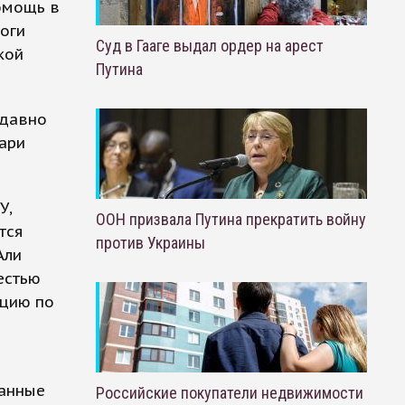
омощь в
оги
Суд в Гааге выдал ордер на арест
кой
Путина
едавно
ари
У,
ООН призвала Путина прекратить войну
тся
против Украины
Али
естью
ацию по
ранные
Российские покупатели недвижимости