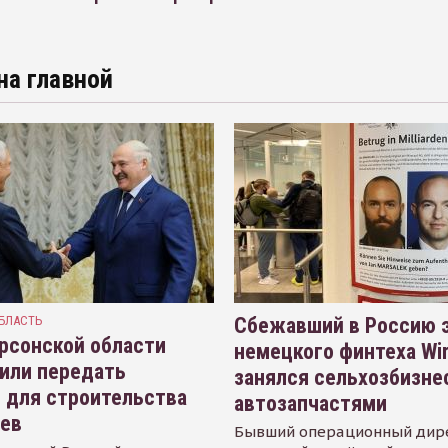
на главной
БЛАСТЬ
Сбежавший в Россию э
рсонской области
немецкого финтеха Wi
или передать
занялся сельхозбизне
 для строительства
автозапчастями
иев
Бывший операционный дир