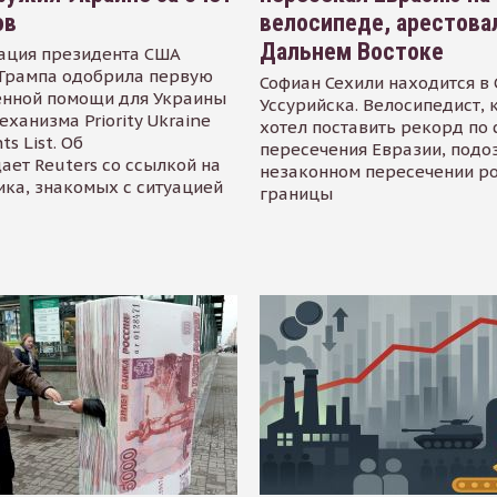
ов
велосипеде, арестова
Дальнем Востоке
ация президента США
Трампа одобрила первую
Софиан Сехили находится в
енной помощи для Украины
Уссурийска. Велосипедист,
еханизма Priority Ukraine
хотел поставить рекорд по 
s List. Об
пересечения Евразии, подо
ает Reuters со ссылкой на
незаконном пересечении р
ика, знакомых с ситуацией
границы