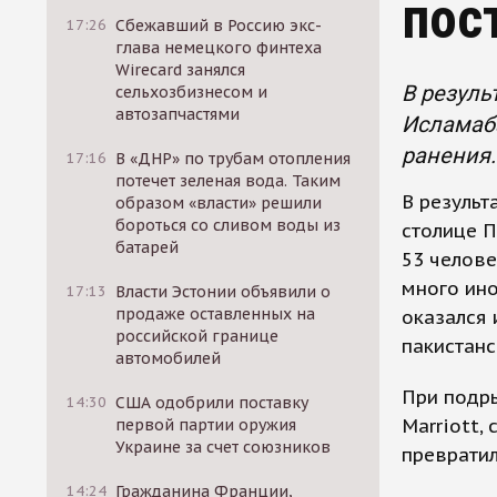
пос
17:26
Сбежавший в Россию экс-
глава немецкого финтеха
Wirecard занялся
В резуль
сельхозбизнесом и
автозапчастями
Исламаба
ранения.
17:16
В «ДНР» по трубам отопления
потечет зеленая вода. Таким
В результ
образом «власти» решили
бороться со сливом воды из
столице 
батарей
53 челове
много ино
17:13
Власти Эстонии объявили о
продаже оставленных на
оказался 
российской границе
пакистанс
автомобилей
При подры
14:30
США одобрили поставку
Marriott,
первой партии оружия
Украине за счет союзников
превратил
14:24
Гражданина Франции,