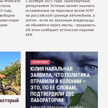
ы Wirecard
С октября 2025 года Транспортный
осоюза
департамент Эстонии начнет изымать
0 году.
оставленные на парковке возле КПП
свободно
на российской границе автомобили, а
даже ездит
потом - если их законные владельцы
ории
не объявятся через месяц - продавать.
Об этом сообщает эстонское издание
ERR
ПОЛИТИКА
ЮЛИЯ НАВАЛЬНАЯ
ЗАЯВИЛА, ЧТО ПОЛИТИКА
ОТРАВИЛИ В КОЛОНИИ —
ЭТО, ПО ЕЕ СЛОВАМ,
ПОДТВЕРДИЛИ ДВЕ
ЛАБОРАТОРИИ
 который
Алексей Навальный, один из