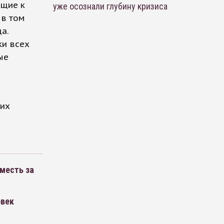
ющие к
уже осознали глубину кризиса
 в том
а.
ки всех
ые
я
ких
 месть за
овек