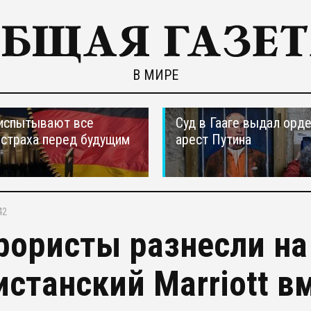
В МИРЕ
испытывают все
Суд в Гааге выдал орде
страха перед будущим
арест Путина
42
рористы разнесли на
истанский Marriott в