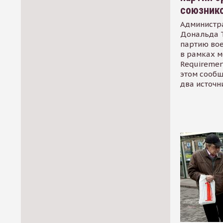
союзник
Администр
Дональда 
партию во
в рамках м
Requirement
этом сообщ
два источн