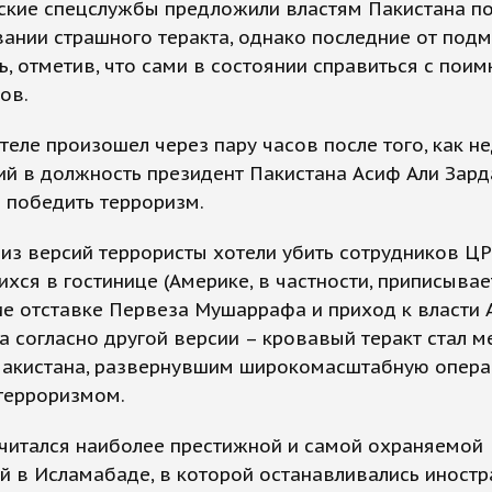
ские спецслужбы предложили властям Пакистана п
ании страшного теракта, однако последние от подм
ь, отметив, что сами в состоянии справиться с поим
ов.
теле произошел через пару часов после того, как н
й в должность президент Пакистана Асиф Али Зард
 победить терроризм.
из версий террористы хотели убить сотрудников ЦР
хся в гостинице (Америке, в частности, приписывае
е отставке Первеза Мушаррафа и приход к власти 
 а согласно другой версии – кровавый теракт стал м
Пакистана, развернувшим широкомасштабную опер
терроризмом.
считался наиболее престижной и самой охраняемой
й в Исламабаде, в которой останавливались иност