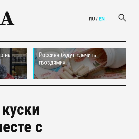
RU
/
EN
р на
Россиян будут «лечить
гвоздями»
 куски
месте с