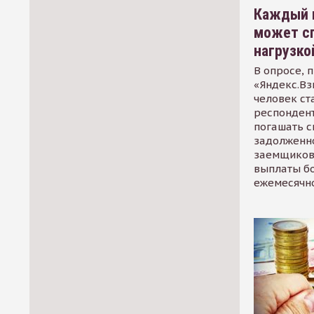
Каждый 
может сп
нагрузко
В опросе, 
«Яндекс.Вз
человек ст
респондент
погашать 
задолженно
заемщиков
выплаты б
ежемесячн