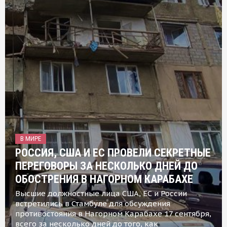
В МИРЕ
РОССИЯ, США И ЕС ПРОВЕЛИ СЕКРЕТНЫЕ
ПЕРЕГОВОРЫ ЗА НЕСКОЛЬКО ДНЕЙ ДО
ОБОСТРЕНИЯ В НАГОРНОМ КАРАБАХЕ
Высшие должностные лица США, ЕС и России
встретились в Стамбуле для обсуждения
противостояния в Нагорном Карабахе 17 сентября,
всего за несколько дней до того, как