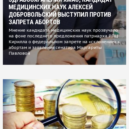
МЕДИЦИНСКИХ НАУК АЛЕКСЕЙ
ДОБРОВОЛЬСКИЙ ВЫСТУПИЛ ПРОТИВ
ЗАПРЕТА АБОРТОВ
Мнение кандидата медицинских наук прозвучало
на фоне последнего предложения патриарха РПЦ
Кирилла о федеральном запрете на «склонение» к
абортам и заявления сенатора Маргариты
Павловой