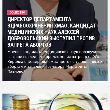
ОБЩЕСТВО
ДИРЕКТОР ДЕПАРТАМЕНТА
ЗДРАВООХРАНЕНИЯ ХМАО, КАНДИДАТ
МЕДИЦИНСКИХ НАУК АЛЕКСЕЙ
ДОБРОВОЛЬСКИЙ ВЫСТУПИЛ ПРОТИВ
ЗАПРЕТА АБОРТОВ
Мнение кандидата медицинских наук прозвучало
на фоне последнего предложения патриарха РПЦ
Кирилла о федеральном запрете на «склонение» к
абортам и заявления сенатора Маргариты
Павловой