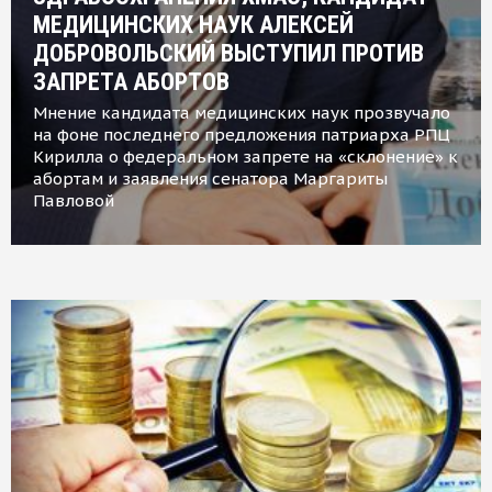
МЕДИЦИНСКИХ НАУК АЛЕКСЕЙ
ДОБРОВОЛЬСКИЙ ВЫСТУПИЛ ПРОТИВ
ЗАПРЕТА АБОРТОВ
Мнение кандидата медицинских наук прозвучало
на фоне последнего предложения патриарха РПЦ
Кирилла о федеральном запрете на «склонение» к
абортам и заявления сенатора Маргариты
Павловой