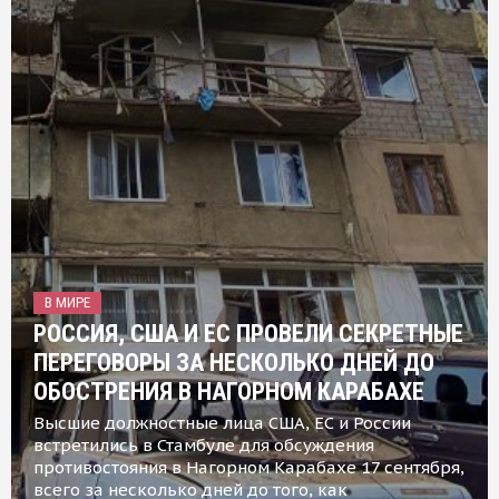
В МИРЕ
РОССИЯ, США И ЕС ПРОВЕЛИ СЕКРЕТНЫЕ
ПЕРЕГОВОРЫ ЗА НЕСКОЛЬКО ДНЕЙ ДО
ОБОСТРЕНИЯ В НАГОРНОМ КАРАБАХЕ
Высшие должностные лица США, ЕС и России
встретились в Стамбуле для обсуждения
противостояния в Нагорном Карабахе 17 сентября,
всего за несколько дней до того, как