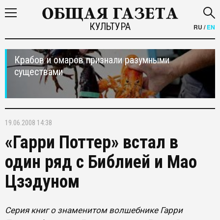
КУЛЬТУРА
RU
/
EN
Крабов и омаров признали разумными
существами
19.06.2008 14:38
«Гарри Поттер» встал в
один ряд с Библией и Мао
Цзэдуном
Серия книг о знаменитом волшебнике Гарри