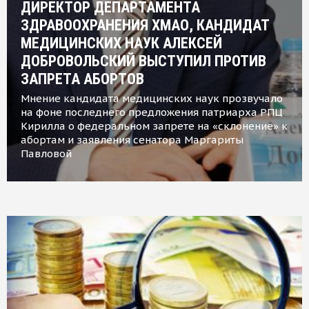
ДИРЕКТОР ДЕПАРТАМЕНТА
ЗДРАВООХРАНЕНИЯ ХМАО, КАНДИДАТ
МЕДИЦИНСКИХ НАУК АЛЕКСЕЙ
ДОБРОВОЛЬСКИЙ ВЫСТУПИЛ ПРОТИВ
ЗАПРЕТА АБОРТОВ
Мнение кандидата медицинских наук прозвучало
на фоне последнего предложения патриарха РПЦ
Кирилла о федеральном запрете на «склонение» к
абортам и заявления сенатора Маргариты
Павловой