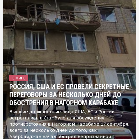
В МИРЕ
РОССИЯ, США И ЕС ПРОВЕЛИ СЕКРЕТНЫЕ
ПЕРЕГОВОРЫ ЗА НЕСКОЛЬКО ДНЕЙ ДО
ОБОСТРЕНИЯ В НАГОРНОМ КАРАБАХЕ
Высшие должностные лица США, ЕС и России
встретились в Стамбуле для обсуждения
противостояния в Нагорном Карабахе 17 сентября,
всего за несколько дней до того, как
Азербайджан начал обстрел непризнанной