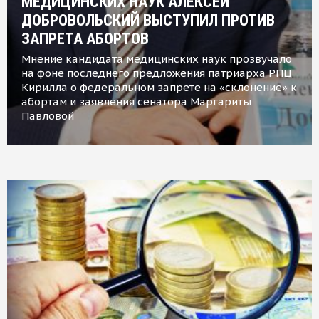
МЕДИЦИНСКИХ НАУК АЛЕКСЕЙ
ДОБРОВОЛЬСКИЙ ВЫСТУПИЛ ПРОТИВ
ЗАПРЕТА АБОРТОВ
Мнение кандидата медицинских наук прозвучало
на фоне последнего предложения патриарха РПЦ
Кирилла о федеральном запрете на «склонение» к
абортам и заявления сенатора Маргариты
Павловой