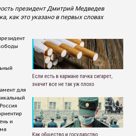
лжность президент Дмитрий Медведев
а, как это указано в первых словах
 президент
свободы
льный
Если есть в кармане пачка сигарет,
значит все не так уж плохо
дамент для
уникальный
Россия
 ориентир
ень и
имя
Как общество и государство