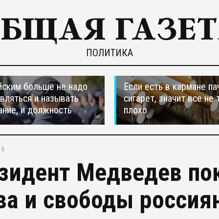
ПОЛИТИКА
ским больше не надо
Если есть в кармане па
вляться и называть
сигарет, значит все не 
ание, и должность
плохо
16
зидент Медведев по
ва и свободы россия