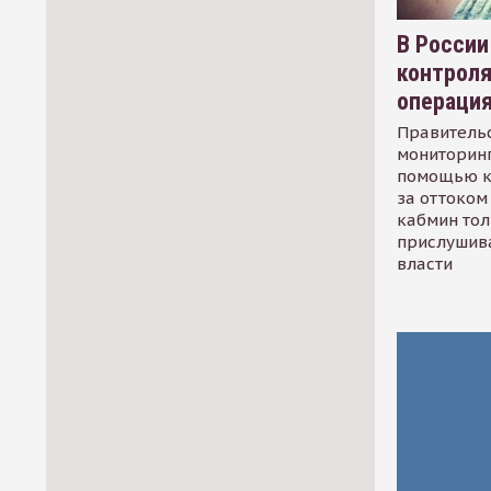
В России
контрол
операци
Правительс
мониторинг
помощью к
за оттоком 
кабмин тол
прислушив
власти