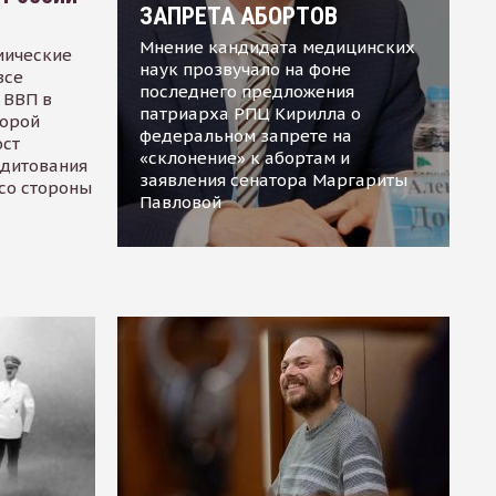
ЗАПРЕТА АБОРТОВ
Мнение кандидата медицинских
мические
наук прозвучало на фоне
все
последнего предложения
 ВВП в
патриарха РПЦ Кирилла о
торой
федеральном запрете на
ост
«склонение» к абортам и
едитования
заявления сенатора Маргариты
 со стороны
Павловой