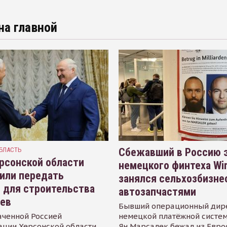
на главной
БЛАСТЬ
Сбежавший в Россию э
рсонской области
немецкого финтеха Wi
или передать
занялся сельхозбизне
 для строительства
автозапчастями
иев
Бывший операционный дир
аченной Россией
немецкой платёжной систем
ации Херсонской области
Ян Марсалек бежал из Евр