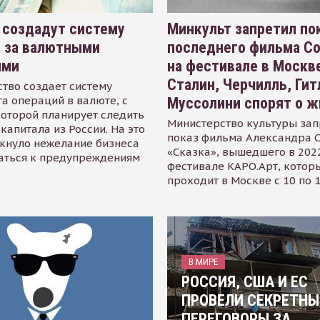
 создадут систему
Минкульт запретил по
я за валютными
последнего фильма С
ями
на фестивале в Москве
Сталин, Черчилль, Гит
тво создает систему
а операций в валюте, с
Муссолини спорят о ж
оторой планирует следить
Министерство культуры зап
капитала из России. На это
показ фильма Александра 
кнуло нежелание бизнеса
«Сказка», вышедшего в 2022
аться к предупреждениям
фестивале КАРО.Арт, котор
проходит в Москве с 10 по 
В МИРЕ
РОССИЯ, США И ЕС
ПРОВЕЛИ СЕКРЕТНЫ
ПЕРЕГОВОРЫ ЗА