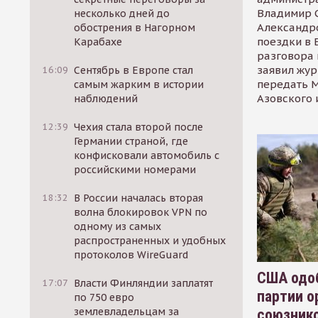
Владимир С
несколько дней до
Александр
обострения в Нагорном
поездки в 
Карабахе
разговора 
заявил жур
16:09
Сентябрь в Европе стал
передать М
самым жарким в истории
Азовского 
наблюдений
12:39
Чехия стала второй после
Германии страной, где
конфисковали автомобиль с
российскими номерами
18:32
В России началась вторая
волна блокировок VPN по
одному из самых
распространенных и удобных
протоколов WireGuard
США одоб
17:07
Власти Финляндии заплатят
партии о
по 750 евро
землевладельцам за
союзник