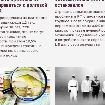
равиться с долговой
остановился
й
Отрицать серьезные эконо
проблемы в РФ становится 
проведенном на платформе
труднее. После сокращения
гляд» среди 1,2 тыс.
первом квартале на 0,6% в
арше 18 лет, 22%
квартал показал нулевой р
ов заявили, что не могут
экономики. Подавление кр
свои кредитные
и потребительского спроса
сти. При этом 18,5%
ЦБ дало свои результаты
 вынуждены тратить на
олее половины своего
ого доход