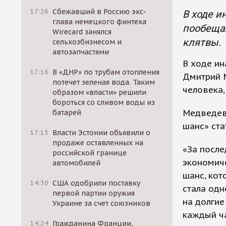
17:26
Сбежавший в Россию экс-
В ходе и
глава немецкого финтеха
пообещал
Wirecard занялся
клятвы.
сельхозбизнесом и
автозапчастями
В ходе ин
17:16
В «ДНР» по трубам отопления
Дмитрий 
потечет зеленая вода. Таким
человека,
образом «власти» решили
бороться со сливом воды из
Медведев
батарей
шанс» ста
17:13
Власти Эстонии объявили о
продаже оставленных на
«За после
российской границе
экономиче
автомобилей
шанс, кот
14:30
США одобрили поставку
стала одн
первой партии оружия
на долгие
Украине за счет союзников
каждый ча
14:24
Гражданина Франции,