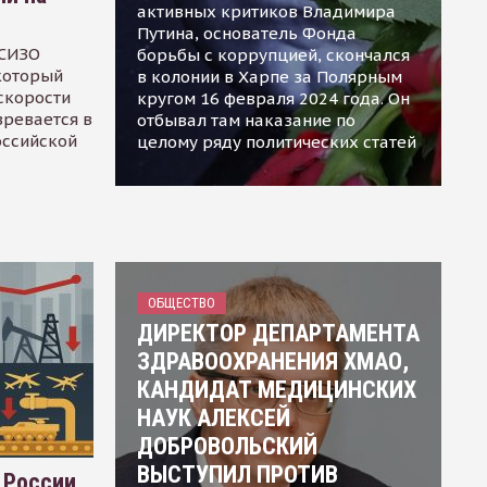
активных критиков Владимира
Путина, основатель Фонда
 СИЗО
борьбы с коррупцией, скончался
 который
в колонии в Харпе за Полярным
скорости
кругом 16 февраля 2024 года. Он
зревается в
отбывал там наказание по
оссийской
целому ряду политических статей
ОБЩЕСТВО
ДИРЕКТОР ДЕПАРТАМЕНТА
ЗДРАВООХРАНЕНИЯ ХМАО,
КАНДИДАТ МЕДИЦИНСКИХ
НАУК АЛЕКСЕЙ
ДОБРОВОЛЬСКИЙ
ВЫСТУПИЛ ПРОТИВ
 России