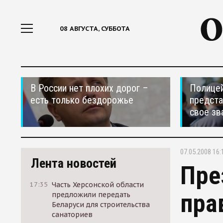
08 АВГУСТА, СУББОТА
В России нет плохих дорог –
Полицей
есть только бездорожье
предста
свое зв
07.05.2008 16:
Лента новостей
Пре
17:35
Часть Херсонской области
пра
предложили передать
Беларуси для строительства
санаториев