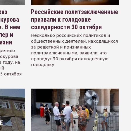
каз
Российские политзаключенные
окурова
призвали к голодовке
. В нем
солидарности 30 октября
лер и
Несколько российских политиков и
общественных деятелей, находящихся
изни
за решеткой и признанных
ретило
политзаключенными, заявили, что
Сокурова
проведут 30 октября однодневную
 году, на
голодовку
ый
15 октября
Е