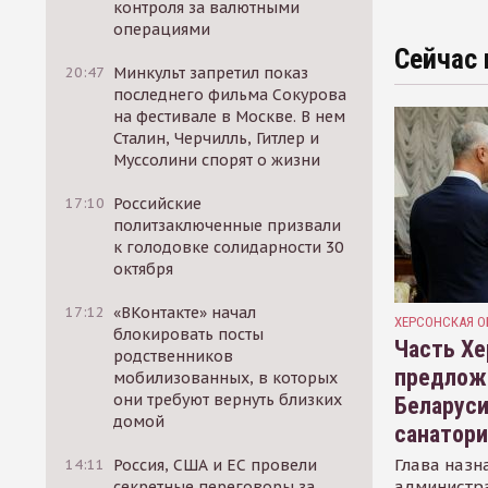
контроля за валютными
операциями
Сейчас 
20:47
Минкульт запретил показ
последнего фильма Сокурова
на фестивале в Москве. В нем
Сталин, Черчилль, Гитлер и
Муссолини спорят о жизни
17:10
Российские
политзаключенные призвали
к голодовке солидарности 30
октября
17:12
«ВКонтакте» начал
ХЕРСОНСКАЯ О
блокировать посты
Часть Хе
родственников
предлож
мобилизованных, в которых
они требуют вернуть близких
Беларуси
домой
санатор
Глава назн
14:11
Россия, США и ЕС провели
администр
секретные переговоры за