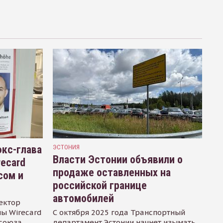
кс-глава
ЭСТОНИЯ
Власти Эстонии объявили о
recard
продаже оставленных на
сом и
российской границе
автомобилей
ектор
ы Wirecard
С октября 2025 года Транспортный
осоюза
департамент Эстонии начнет изымать