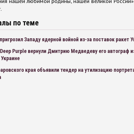
ия нашей любимой родины, нашей великой России»,
.
алы по теме
ригрозил Западу ядерной войной из-за поставок ракет 
Deep Purple вернули Дмитрию Медведеву его автограф и
 Украине
баровского края объявили тендер на утилизацию портре
а