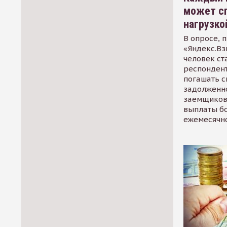
может сп
нагрузко
В опросе, 
«Яндекс.Вз
человек ст
респондент
погашать 
задолженно
заемщиков
выплаты б
ежемесячн