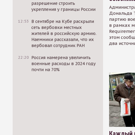
разрешение строить
Администр
укрепления у границы России
Дональда 
партию во
12:53
В сентябре на Кубе раскрыли
в рамках м
сеть вербовки местных
Requirement
жителей в российскую армию.
этом сообщ
Наемники рассказали, что их
два источн
вербовал сотрудник РАН
22:20
Россия намерена увеличить
военные расходы в 2024 году
почти на 70%
Каждый 