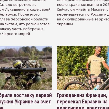
альдо встретился с
после краха компании в 202
ом Лукашенко в ходе своей
Сейчас он живёт в Москве, 
Беларусь. После этого
перемещается по России и 
глава Херсонской области
на оккупированные террит
налистам, что регион готов
Украины
инску часть побережья
и Черного морей
рили поставку первой
Гражданина Франции,
ружия Украине за счет
пересекал Евразию на
ов
велосипеде, арестова