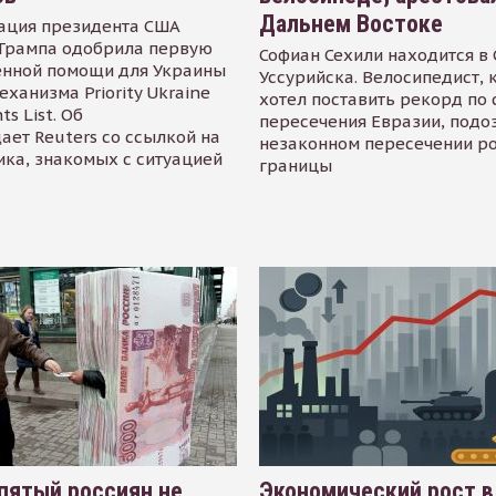
Дальнем Востоке
ация президента США
Трампа одобрила первую
Софиан Сехили находится в
енной помощи для Украины
Уссурийска. Велосипедист,
еханизма Priority Ukraine
хотел поставить рекорд по 
s List. Об
пересечения Евразии, подо
ает Reuters со ссылкой на
незаконном пересечении р
ика, знакомых с ситуацией
границы
пятый россиян не
Экономический рост в