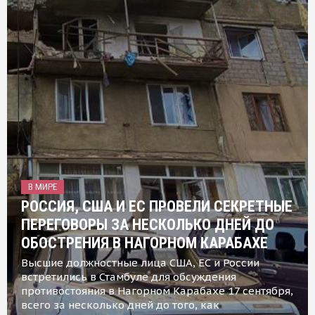
В МИРЕ
РОССИЯ, США И ЕС ПРОВЕЛИ СЕКРЕТНЫЕ
ПЕРЕГОВОРЫ ЗА НЕСКОЛЬКО ДНЕЙ ДО
ОБОСТРЕНИЯ В НАГОРНОМ КАРАБАХЕ
Высшие должностные лица США, ЕС и России
встретились в Стамбуле для обсуждения
противостояния в Нагорном Карабахе 17 сентября,
всего за несколько дней до того, как