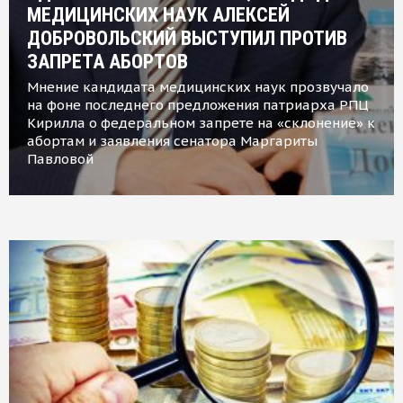
МЕДИЦИНСКИХ НАУК АЛЕКСЕЙ
ДОБРОВОЛЬСКИЙ ВЫСТУПИЛ ПРОТИВ
ЗАПРЕТА АБОРТОВ
Мнение кандидата медицинских наук прозвучало
на фоне последнего предложения патриарха РПЦ
Кирилла о федеральном запрете на «склонение» к
абортам и заявления сенатора Маргариты
Павловой