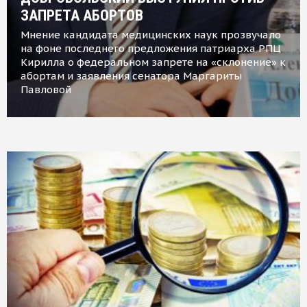
ЗАПРЕТА АБОРТОВ
Мнение кандидата медицинских наук прозвучало
на фоне последнего предложения патриарха РПЦ
Кирилла о федеральном запрете на «склонение» к
абортам и заявления сенатора Маргариты
Павловой