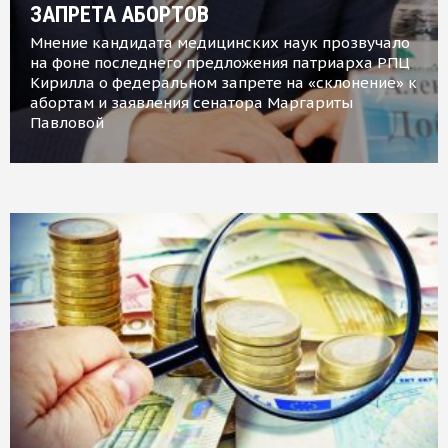
ЗАПРЕТА АБОРТОВ
Мнение кандидата медицинских наук прозвучало
на фоне последнего предложения патриарха РПЦ
Кирилла о федеральном запрете на «склонение» к
абортам и заявления сенатора Маргариты
Павловой