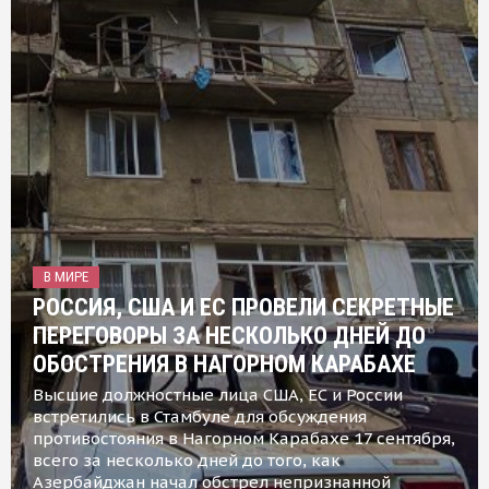
В МИРЕ
РОССИЯ, США И ЕС ПРОВЕЛИ СЕКРЕТНЫЕ
ПЕРЕГОВОРЫ ЗА НЕСКОЛЬКО ДНЕЙ ДО
ОБОСТРЕНИЯ В НАГОРНОМ КАРАБАХЕ
Высшие должностные лица США, ЕС и России
встретились в Стамбуле для обсуждения
противостояния в Нагорном Карабахе 17 сентября,
всего за несколько дней до того, как
Азербайджан начал обстрел непризнанной