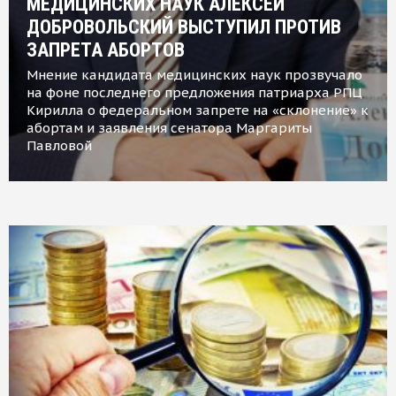
МЕДИЦИНСКИХ НАУК АЛЕКСЕЙ
ДОБРОВОЛЬСКИЙ ВЫСТУПИЛ ПРОТИВ
ЗАПРЕТА АБОРТОВ
Мнение кандидата медицинских наук прозвучало
на фоне последнего предложения патриарха РПЦ
Кирилла о федеральном запрете на «склонение» к
абортам и заявления сенатора Маргариты
Павловой