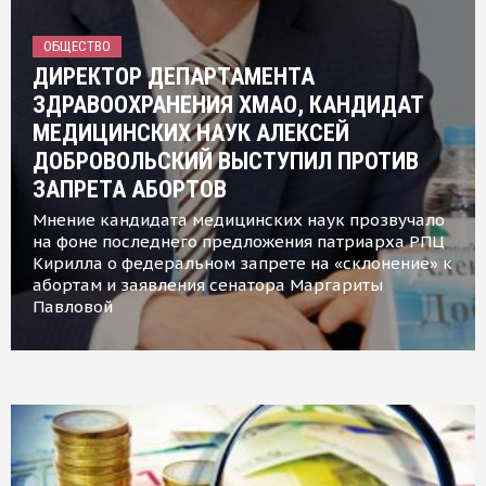
ОБЩЕСТВО
ДИРЕКТОР ДЕПАРТАМЕНТА
ЗДРАВООХРАНЕНИЯ ХМАО, КАНДИДАТ
МЕДИЦИНСКИХ НАУК АЛЕКСЕЙ
ДОБРОВОЛЬСКИЙ ВЫСТУПИЛ ПРОТИВ
ЗАПРЕТА АБОРТОВ
Мнение кандидата медицинских наук прозвучало
на фоне последнего предложения патриарха РПЦ
Кирилла о федеральном запрете на «склонение» к
абортам и заявления сенатора Маргариты
Павловой