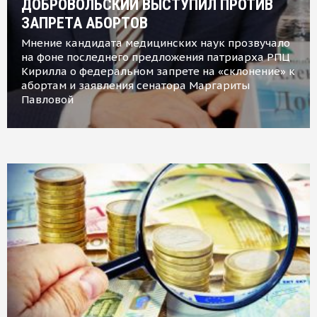
ДОБРОВОЛЬСКИЙ ВЫСТУПИЛ ПРОТИВ
ЗАПРЕТА АБОРТОВ
Мнение кандидата медицинских наук прозвучало
на фоне последнего предложения патриарха РПЦ
Кирилла о федеральном запрете на «склонение» к
абортам и заявления сенатора Маргариты
Павловой