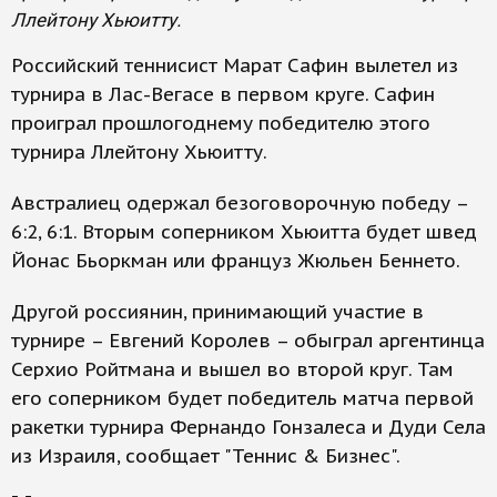
Ллейтону Хьюитту.
Российский теннисист Марат Сафин вылетел из
турнира в Лас-Вегасе в первом круге. Сафин
проиграл прошлогоднему победителю этого
турнира Ллейтону Хьюитту.
Австралиец одержал безоговорочную победу –
6:2, 6:1. Вторым соперником Хьюитта будет швед
Йонас Бьоркман или француз Жюльен Беннето.
Другой россиянин, принимающий участие в
турнире – Евгений Королев – обыграл аргентинца
Серхио Ройтмана и вышел во второй круг. Там
его соперником будет победитель матча первой
ракетки турнира Фернандо Гонзалеса и Дуди Села
из Израиля, сообщает "Теннис & Бизнес".