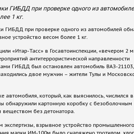
ки ГИБДД при проверке одного из автомобиле
лее 1 кг.
ки ГИБДД при проверке одного из автомобилей обн
ное устройство весом более 1 кг.
или «Итар-Тасс» в Госавтоинспекции, «вечером 2 м
ероприятий антитеррористической направленности
ками ГИБДД был остановлен автомобиль ВАЗ-21103,
находились двое мужчин – жители Тулы и Московск
е автомобиля, который, как выяснилось, числился в
ры обнаружили картонную коробку с безоболочным
 веществом без детонатора.
м экспертизы, взрывное устройство промышленног
ения марки ИМ-100м было снаряжено тротилом, хло