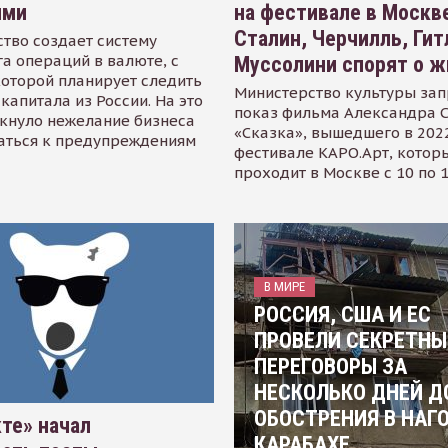
ями
на фестивале в Москве
Сталин, Черчилль, Гит
тво создает систему
а операций в валюте, с
Муссолини спорят о ж
оторой планирует следить
Министерство культуры зап
капитала из России. На это
показ фильма Александра 
кнуло нежелание бизнеса
«Сказка», вышедшего в 2022
аться к предупреждениям
фестивале КАРО.Арт, котор
проходит в Москве с 10 по 
В МИРЕ
РОССИЯ, США И ЕС
ПРОВЕЛИ СЕКРЕТНЫ
ПЕРЕГОВОРЫ ЗА
НЕСКОЛЬКО ДНЕЙ Д
ОБОСТРЕНИЯ В НАГ
те» начал
КАРАБАХЕ