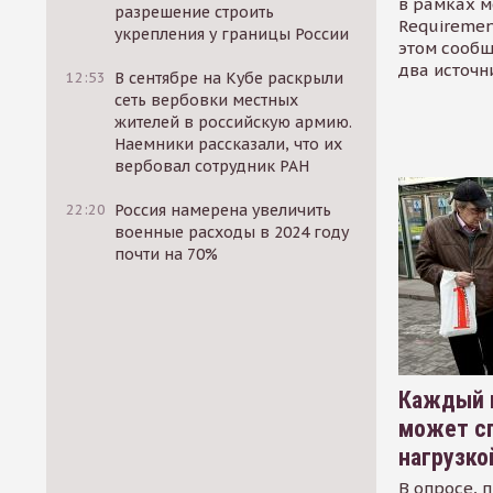
в рамках м
разрешение строить
Requirement
укрепления у границы России
этом сообщ
два источн
12:53
В сентябре на Кубе раскрыли
сеть вербовки местных
жителей в российскую армию.
Наемники рассказали, что их
вербовал сотрудник РАН
22:20
Россия намерена увеличить
военные расходы в 2024 году
почти на 70%
Каждый 
может сп
нагрузко
В опросе, 