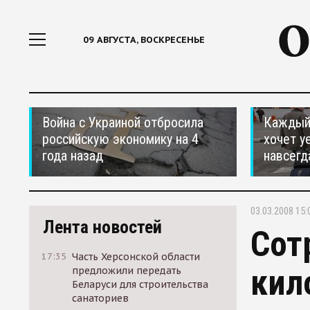
09 АВГУСТА, ВОСКРЕСЕНЬЕ
Война с Украиной отбросила
Каждый 
российскую экономику на 4
хочет у
года назад
навсегд
03.03.2008 15:
Лента новостей
Сот
17:35
Часть Херсонской области
кил
предложили передать
Беларуси для строительства
санаториев