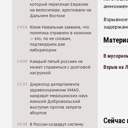
который пересекал Евразию
аммонием
на велосипеде, арестовали на
Дальнем Востоке
Взрывное 
задержан
14:16
Юлия Навальная заявила, что
политика отравили в колонии
Матери
— это, по ее словам,
подтвердили две
лаборатории
В мусорно
14:09
Каждый пятый россиян не
Взрыв на 
может справиться с долговой
нагрузкой
15:33
Директор департамента
здравоохранения ХМАО,
кандидат медицинских наук
Алексей Добровольский
выступил против запрета
абортов
Сейчас 
20:58
В России создадут систему