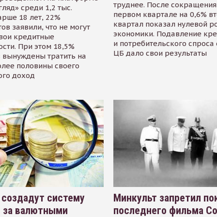
труднее. После сокращения
гляд» среди 1,2 тыс.
первом квартале на 0,6% в
арше 18 лет, 22%
квартал показал нулевой р
ов заявили, что не могут
экономики. Подавление кр
свои кредитные
и потребительского спроса
сти. При этом 18,5%
ЦБ дало свои результаты
 вынуждены тратить на
олее половины своего
ого доход
 создадут систему
Минкульт запретил по
я за валютными
последнего фильма С