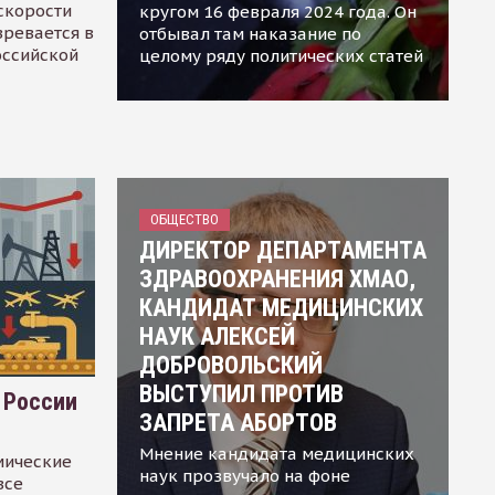
скорости
кругом 16 февраля 2024 года. Он
зревается в
отбывал там наказание по
оссийской
целому ряду политических статей
ОБЩЕСТВО
ДИРЕКТОР ДЕПАРТАМЕНТА
ЗДРАВООХРАНЕНИЯ ХМАО,
КАНДИДАТ МЕДИЦИНСКИХ
НАУК АЛЕКСЕЙ
ДОБРОВОЛЬСКИЙ
ВЫСТУПИЛ ПРОТИВ
 России
ЗАПРЕТА АБОРТОВ
Мнение кандидата медицинских
мические
наук прозвучало на фоне
все