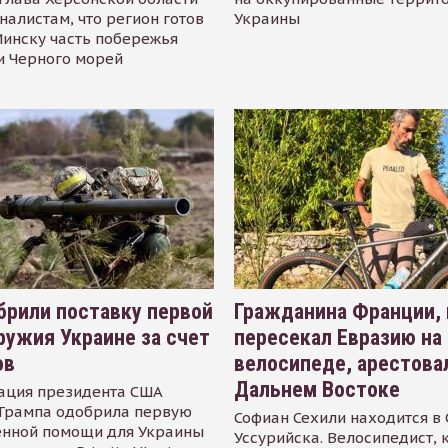
налистам, что регион готов
Украины
инску часть побережья
и Черного морей
рили поставку первой
Гражданина Франции,
ружия Украине за счет
пересекал Евразию на
ов
велосипеде, арестова
Дальнем Востоке
ация президента США
Трампа одобрила первую
Софиан Сехили находится в
енной помощи для Украины
Уссурийска. Велосипедист,