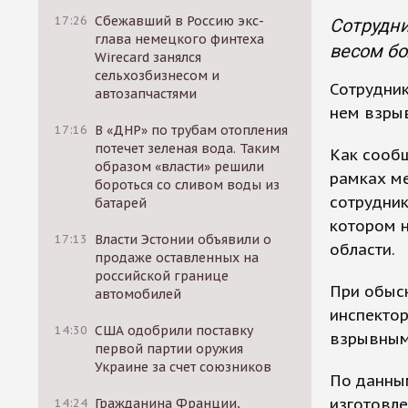
17:26
Сбежавший в Россию экс-
Сотрудни
глава немецкого финтеха
весом бо
Wirecard занялся
сельхозбизнесом и
Сотрудни
автозапчастями
нем взрыв
17:16
В «ДНР» по трубам отопления
потечет зеленая вода. Таким
Как сообщ
образом «власти» решили
рамках м
бороться со сливом воды из
сотрудни
батарей
котором 
17:13
Власти Эстонии объявили о
области.
продаже оставленных на
российской границе
При обыск
автомобилей
инспекто
14:30
США одобрили поставку
взрывным
первой партии оружия
Украине за счет союзников
По данны
изготовл
14:24
Гражданина Франции,