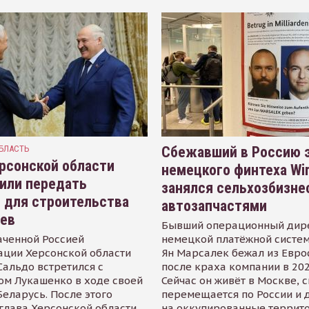
БЛАСТЬ
Сбежавший в Россию э
рсонской области
немецкого финтеха Wi
или передать
занялся сельхозбизне
 для строительства
автозапчастями
иев
Бывший операционный дир
аченной Россией
немецкой платёжной систем
ации Херсонской области
Ян Марсалек бежал из Евр
альдо встретился с
после краха компании в 202
ом Лукашенко в ходе своей
Сейчас он живёт в Москве, 
Беларусь. После этого
перемещается по России и 
глава Херсонской области
на оккупированные террит