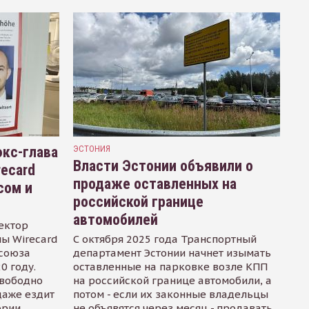
кс-глава
ЭСТОНИЯ
Власти Эстонии объявили о
recard
продаже оставленных на
сом и
российской границе
автомобилей
ектор
ы Wirecard
С октября 2025 года Транспортный
осоюза
департамент Эстонии начнет изымать
0 году.
оставленные на парковке возле КПП
свободно
на российской границе автомобили, а
даже ездит
потом - если их законные владельцы
ории
не объявятся через месяц - продавать.