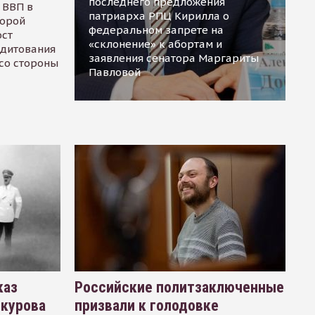
последнего предложения
 ВВП в
патриарха РПЦ Кирилла о
торой
федеральном запрете на
ост
«склонение» к абортам и
едитования
заявления сенатора Маргариты
 со стороны
Павловой
каз
Российские политзаключенные
окурова
призвали к голодовке