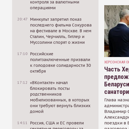
контроля за валютными
операциями
20:47
Минкульт запретил показ
последнего фильма Сокурова
на фестивале в Москве. В нем
Сталин, Черчилль, Гитлер и
Муссолини спорят о жизни
17:10
Российские
политзаключенные призвали
ХЕРСОНСКАЯ О
к голодовке солидарности 30
Часть Хе
октября
предлож
17:12
«ВКонтакте» начал
Беларуси
блокировать посты
санатор
родственников
Глава назн
мобилизованных, в которых
администр
они требуют вернуть близких
Владимир С
домой
Александр
поездки в 
14:11
Россия, США и ЕС провели
разговора 
секретные переговоры за