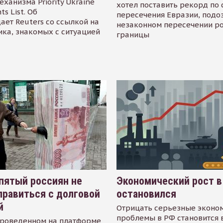
еханизма Priority Ukraine
хотел поставить рекорд по 
s List. Об
пересечения Евразии, подо
ает Reuters со ссылкой на
незаконном пересечении р
ика, знакомых с ситуацией
границы
пятый россиян не
Экономический рост в
равиться с долговой
остановился
й
Отрицать серьезные эконо
проблемы в РФ становится 
проведенном на платформе