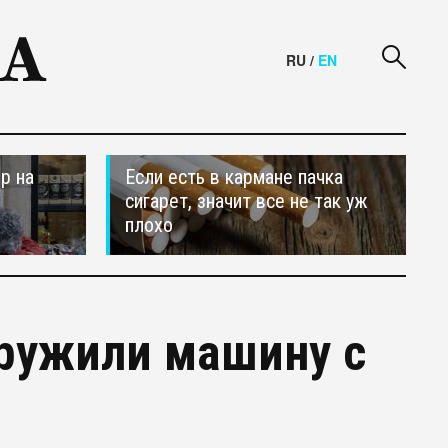
RU
/
EN
р на
Если есть в кармане пачка
сигарет, значит все не так уж
плохо
ружили машину с