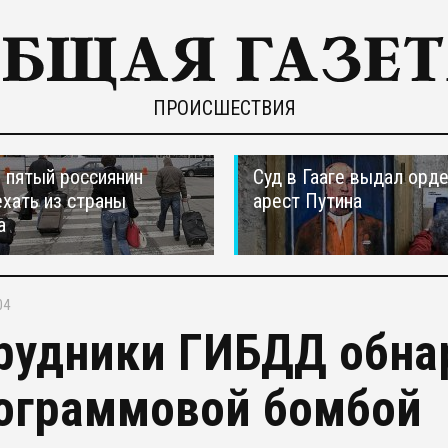
ПРОИСШЕСТВИЯ
пятый россиянин
Суд в Гааге выдал орде
ехать из страны
арест Путина
а
04
рудники ГИБДД обна
ограммовой бомбой