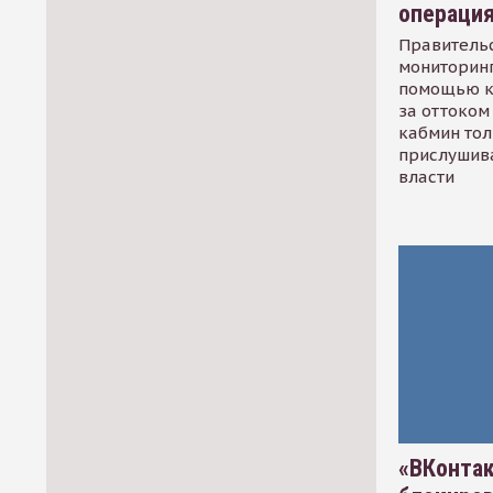
операци
Правительс
мониторинг
помощью к
за оттоком 
кабмин тол
прислушив
власти
«ВКонтак