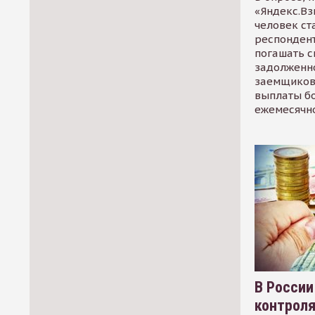
«Яндекс.Вз
человек ст
респондент
погашать 
задолженно
заемщиков
выплаты б
ежемесячн
В России
контрол