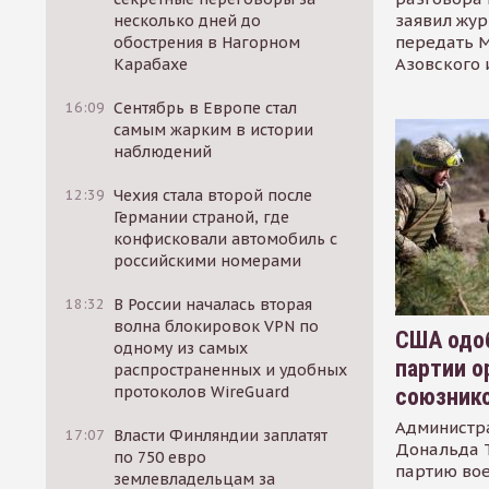
заявил жур
несколько дней до
передать М
обострения в Нагорном
Азовского 
Карабахе
16:09
Сентябрь в Европе стал
самым жарким в истории
наблюдений
12:39
Чехия стала второй после
Германии страной, где
конфисковали автомобиль с
российскими номерами
18:32
В России началась вторая
волна блокировок VPN по
США одоб
одному из самых
партии о
распространенных и удобных
протоколов WireGuard
союзник
Администр
17:07
Власти Финляндии заплатят
Дональда 
по 750 евро
партию во
землевладельцам за