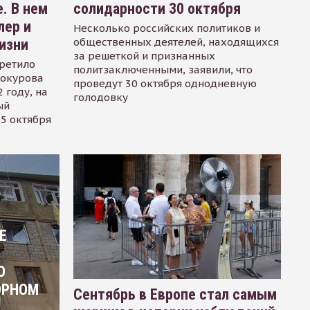
. В нем
солидарности 30 октября
лер и
Несколько российских политиков и
общественных деятелей, находящихся
изни
за решеткой и признанных
ретило
политзаключенными, заявили, что
Сокурова
проведут 30 октября однодневную
 году, на
голодовку
ый
15 октября
Е
О
ОРНОМ
Сентябрь в Европе стал самым