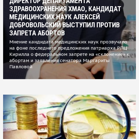
ДИРЕКТОР ДЕПАРТАМЕНТА
ЗДРАВООХРАНЕНИЯ ХМАО, КАНДИДАТ
МЕДИЦИНСКИХ НАУК АЛЕКСЕЙ
ДОБРОВОЛЬСКИЙ ВЫСТУПИЛ ПРОТИВ
ЗАПРЕТА АБОРТОВ
Мнение кандидата медицинских наук прозвучало
на фоне последнего предложения патриарха РПЦ
Кирилла о федеральном запрете на «склонение» к
абортам и заявления сенатора Маргариты
Павловой