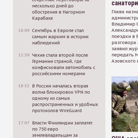
санатор
несколько дней до
Глава назн
обострения в Нагорном
администр
Карабахе
Владимир С
Александр
16:09
Сентябрь в Европе стал
поездки в 
самым жарким в истории
разговора 
наблюдений
заявил жур
передать М
12:39
Чехия стала второй после
Азовского 
Германии страной, где
конфисковали автомобиль с
российскими номерами
18:32
В России началась вторая
волна блокировок VPN по
одному из самых
распространенных и удобных
протоколов WireGuard
17:07
Власти Финляндии заплатят
по 750 евро
землевладельцам за