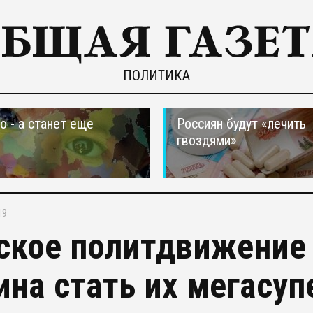
ПОЛИТИКА
о - а станет еще
Россиян будут «лечить
гвоздями»
19
ское политдвижение
ина стать их мегасу