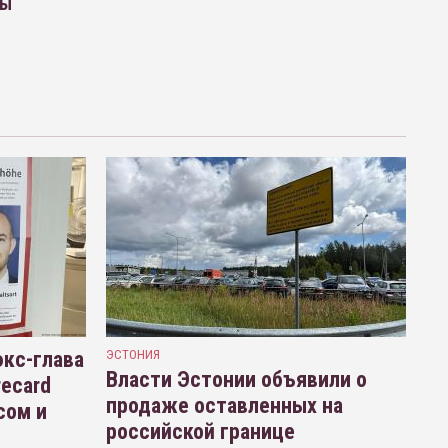
вы
кс-глава
ЭСТОНИЯ
Власти Эстонии объявили о
recard
продаже оставленных на
сом и
российской границе