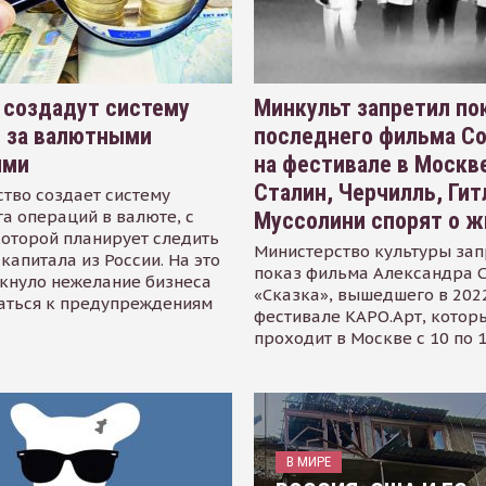
 создадут систему
Минкульт запретил по
я за валютными
последнего фильма С
ями
на фестивале в Москве
Сталин, Черчилль, Гит
тво создает систему
а операций в валюте, с
Муссолини спорят о ж
оторой планирует следить
Министерство культуры зап
капитала из России. На это
показ фильма Александра 
кнуло нежелание бизнеса
«Сказка», вышедшего в 2022
аться к предупреждениям
фестивале КАРО.Арт, котор
проходит в Москве с 10 по 
В МИРЕ