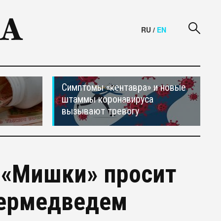
RU
/
EN
Симптомы «кентавра» и новые
штаммы коронавируса
вызывают тревогу
 «Мишки» просит
пермедведем