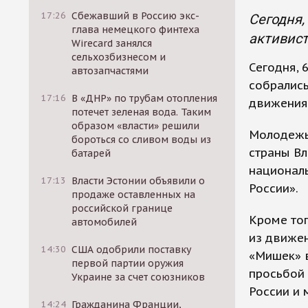
17:26
Сбежавший в Россию экс-
Сегодня,
глава немецкого финтеха
активис
Wirecard занялся
сельхозбизнесом и
Сегодня, 
автозапчастями
собралис
17:16
В «ДНР» по трубам отопления
движения
потечет зеленая вода. Таким
образом «власти» решили
Молодежь
бороться со сливом воды из
страны Вл
батарей
националь
17:13
Власти Эстонии объявили о
России».
продаже оставленных на
российской границе
Кроме тог
автомобилей
из движе
14:30
США одобрили поставку
«Мишек» в
первой партии оружия
просьбой 
Украине за счет союзников
России и 
14:24
Гражданина Франции,