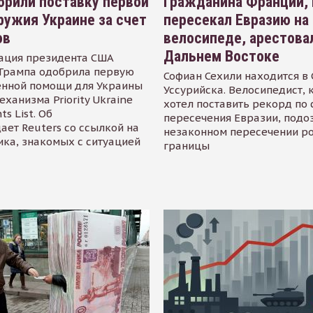
рили поставку первой
Гражданина Франции,
ружия Украине за счет
пересекал Евразию на
ов
велосипеде, арестова
Дальнем Востоке
ация президента США
Трампа одобрила первую
Софиан Сехили находится в
енной помощи для Украины
Уссурийска. Велосипедист,
еханизма Priority Ukraine
хотел поставить рекорд по 
s List. Об
пересечения Евразии, подо
ает Reuters со ссылкой на
незаконном пересечении р
ика, знакомых с ситуацией
границы