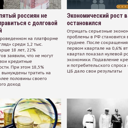
пятый россиян не
Экономический рост в
равиться с долговой
остановился
й
Отрицать серьезные эконо
проблемы в РФ становится 
проведенном на платформе
труднее. После сокращения
гляд» среди 1,2 тыс.
первом квартале на 0,6% в
арше 18 лет, 22%
квартал показал нулевой р
ов заявили, что не могут
экономики. Подавление кр
свои кредитные
и потребительского спроса
сти. При этом 18,5%
ЦБ дало свои результаты
 вынуждены тратить на
олее половины своего
ого доход