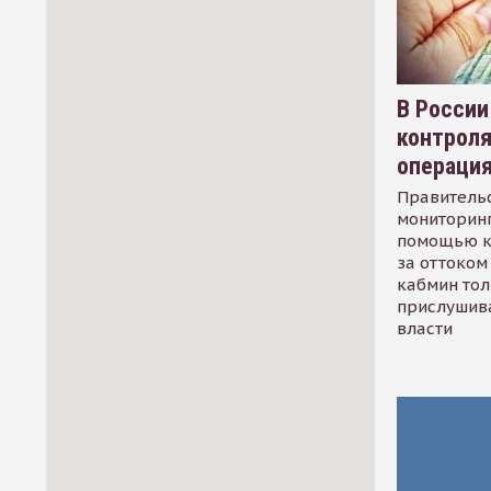
В России
контрол
операци
Правительс
мониторинг
помощью к
за оттоком 
кабмин тол
прислушив
власти