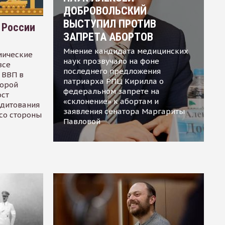
ДОБРОВОЛЬСКИЙ
ВЫСТУПИЛ ПРОТИВ
 России
ЗАПРЕТА АБОРТОВ
Мнение кандидата медицинских
мические
наук прозвучало на фоне
все
последнего предложения
 ВВП в
патриарха РПЦ Кирилла о
торой
федеральном запрете на
ост
«склонение» к абортам и
едитования
заявления сенатора Маргариты
 со стороны
Павловой