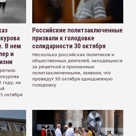
каз
Российские политзаключенные
окурова
призвали к голодовке
. В нем
солидарности 30 октября
лер и
Несколько российских политиков и
общественных деятелей, находящихся
изни
за решеткой и признанных
ретило
политзаключенными, заявили, что
Сокурова
проведут 30 октября однодневную
 году, на
голодовку
ый
15 октября