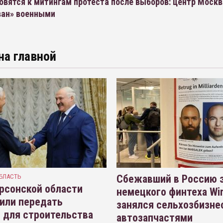
овятся к митингам протеста после выборов: центр Моск
ван» военными
на главной
БЛАСТЬ
Сбежавший в Россию э
рсонской области
немецкого финтеха Wi
или передать
занялся сельхозбизне
 для строительства
автозапчастями