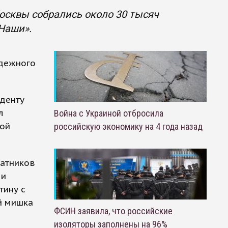
Москвы собрались около 30 тысяч
Наши».
одежного
денту
л
Война с Украиной отбросила
ной
российскую экономику на 4 года назад
ратников
чи
тину с
й мишка
ФСИН заявила, что российские
изоляторы заполнены на 96%