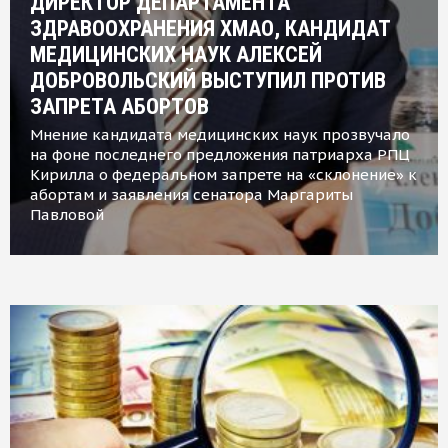
ДИРЕКТОР ДЕПАРТАМЕНТА
ЗДРАВООХРАНЕНИЯ ХМАО, КАНДИДАТ
МЕДИЦИНСКИХ НАУК АЛЕКСЕЙ
ДОБРОВОЛЬСКИЙ ВЫСТУПИЛ ПРОТИВ
ЗАПРЕТА АБОРТОВ
Мнение кандидата медицинских наук прозвучало
на фоне последнего предложения патриарха РПЦ
Кирилла о федеральном запрете на «склонение» к
абортам и заявления сенатора Маргариты
Павловой