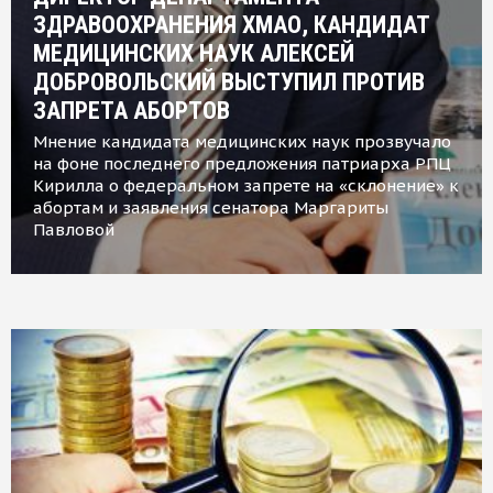
ЗДРАВООХРАНЕНИЯ ХМАО, КАНДИДАТ
МЕДИЦИНСКИХ НАУК АЛЕКСЕЙ
ДОБРОВОЛЬСКИЙ ВЫСТУПИЛ ПРОТИВ
ЗАПРЕТА АБОРТОВ
Мнение кандидата медицинских наук прозвучало
на фоне последнего предложения патриарха РПЦ
Кирилла о федеральном запрете на «склонение» к
абортам и заявления сенатора Маргариты
Павловой