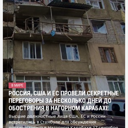
В МИРЕ
РОССИЯ, США И ЕС ПРОВЕЛИ СЕКРЕТНЫЕ
ПЕРЕГОВОРЫ ЗА НЕСКОЛЬКО ДНЕЙ ДО
ОБОСТРЕНИЯ В НАГОРНОМ КАРАБАХЕ
Высшие должностные лица США, ЕС и России
встретились в Стамбуле для обсуждения
противостояния в Нагорном Карабахе 17 сентября,