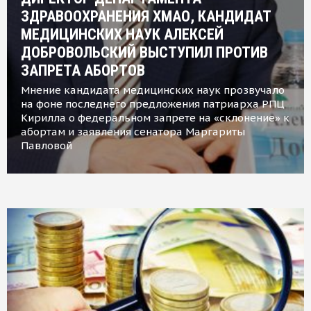
ЗДРАВООХРАНЕНИЯ ХМАО, КАНДИДАТ
МЕДИЦИНСКИХ НАУК АЛЕКСЕЙ
ДОБРОВОЛЬСКИЙ ВЫСТУПИЛ ПРОТИВ
ЗАПРЕТА АБОРТОВ
Мнение кандидата медицинских наук прозвучало
на фоне последнего предложения патриарха РПЦ
Кирилла о федеральном запрете на «склонение» к
абортам и заявления сенатора Маргариты
Павловой