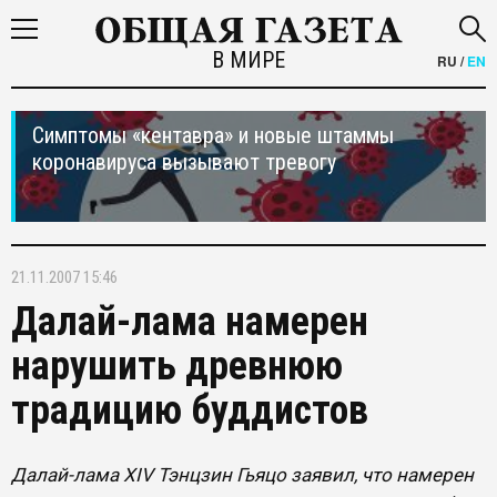
В МИРЕ
RU
/
EN
Симптомы «кентавра» и новые штаммы
коронавируса вызывают тревогу
21.11.2007 15:46
Далай-лама намерен
нарушить древнюю
традицию буддистов
Далай-лама XIV Тэнцзин Гьяцо заявил, что намерен