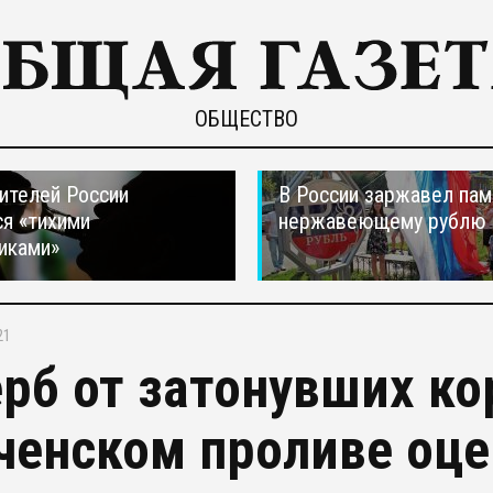
ОБЩЕСТВО
ителей России
В России заржавел пам
я «тихими
нержавеющему рублю
иками»
21
рб от затонувших ко
ченском проливе оце