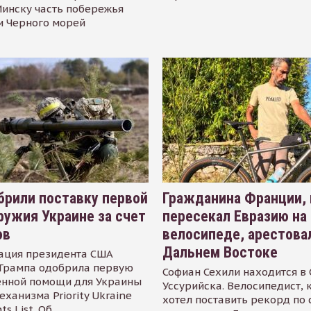
инску часть побережья
и Черного морей
рили поставку первой
Гражданина Франции,
ружия Украине за счет
пересекал Евразию на
ов
велосипеде, арестова
Дальнем Востоке
ация президента США
Трампа одобрила первую
Софиан Сехили находится в
енной помощи для Украины
Уссурийска. Велосипедист,
еханизма Priority Ukraine
хотел поставить рекорд по 
s List. Об