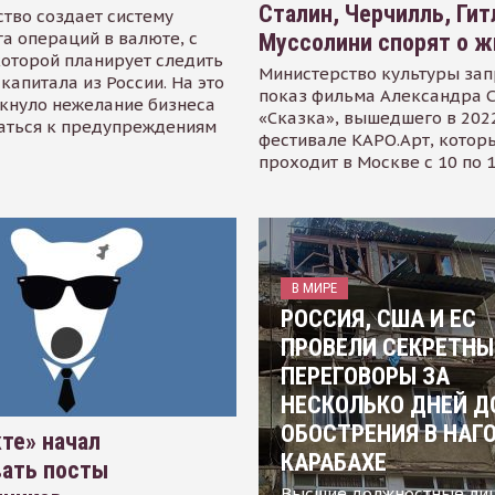
Сталин, Черчилль, Гит
тво создает систему
а операций в валюте, с
Муссолини спорят о ж
оторой планирует следить
Министерство культуры зап
капитала из России. На это
показ фильма Александра 
кнуло нежелание бизнеса
«Сказка», вышедшего в 2022
аться к предупреждениям
фестивале КАРО.Арт, котор
проходит в Москве с 10 по 
В МИРЕ
РОССИЯ, США И ЕС
ПРОВЕЛИ СЕКРЕТНЫ
ПЕРЕГОВОРЫ ЗА
НЕСКОЛЬКО ДНЕЙ Д
ОБОСТРЕНИЯ В НАГ
те» начал
КАРАБАХЕ
вать посты
Высшие должностные ли