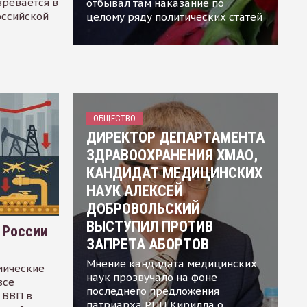
зревается в
отбывал там наказание по
оссийской
целому ряду политических статей
ОБЩЕСТВО
ДИРЕКТОР ДЕПАРТАМЕНТА
ЗДРАВООХРАНЕНИЯ ХМАО,
КАНДИДАТ МЕДИЦИНСКИХ
НАУК АЛЕКСЕЙ
ДОБРОВОЛЬСКИЙ
ВЫСТУПИЛ ПРОТИВ
 России
ЗАПРЕТА АБОРТОВ
Мнение кандидата медицинских
мические
наук прозвучало на фоне
все
последнего предложения
 ВВП в
патриарха РПЦ Кирилла о