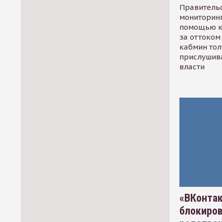
Правительс
мониторинг
помощью к
за оттоком 
кабмин тол
прислушив
власти
«ВКонтак
блокиро