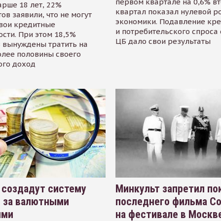
первом квартале на 0,6% в
арше 18 лет, 22%
квартал показал нулевой р
ов заявили, что не могут
экономики. Подавление кр
свои кредитные
и потребительского спроса
сти. При этом 18,5%
ЦБ дало свои результаты
 вынуждены тратить на
олее половины своего
ого доход
 создадут систему
Минкульт запретил по
я за валютными
последнего фильма С
ями
на фестивале в Москве