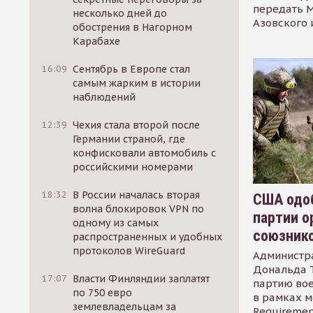
передать М
несколько дней до
Азовского 
обострения в Нагорном
Карабахе
16:09
Сентябрь в Европе стал
самым жарким в истории
наблюдений
12:39
Чехия стала второй после
Германии страной, где
конфисковали автомобиль с
российскими номерами
18:32
В России началась вторая
США одоб
волна блокировок VPN по
партии о
одному из самых
союзник
распространенных и удобных
протоколов WireGuard
Администр
Дональда 
17:07
Власти Финляндии заплатят
партию во
по 750 евро
в рамках м
землевладельцам за
Requirement