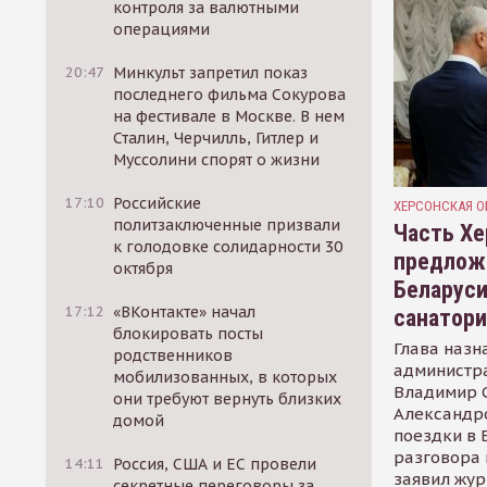
контроля за валютными
операциями
20:47
Минкульт запретил показ
последнего фильма Сокурова
на фестивале в Москве. В нем
Сталин, Черчилль, Гитлер и
Муссолини спорят о жизни
17:10
Российские
ХЕРСОНСКАЯ О
политзаключенные призвали
Часть Хе
к голодовке солидарности 30
предлож
октября
Беларуси
17:12
«ВКонтакте» начал
санатор
блокировать посты
Глава назн
родственников
администр
мобилизованных, в которых
Владимир С
они требуют вернуть близких
Александр
домой
поездки в 
разговора 
14:11
Россия, США и ЕС провели
заявил жур
секретные переговоры за