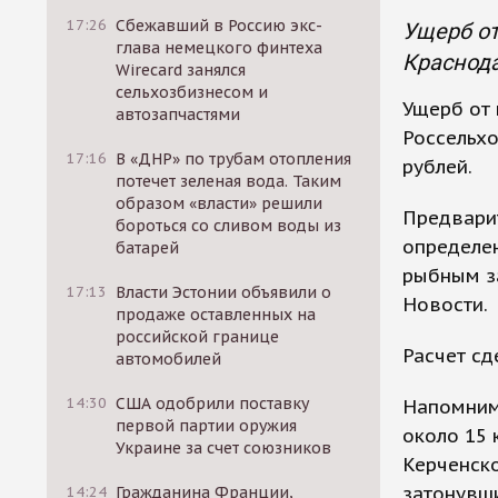
17:26
Сбежавший в Россию экс-
Ущерб от
глава немецкого финтеха
Краснода
Wirecard занялся
сельхозбизнесом и
Ущерб от 
автозапчастями
Россельхо
17:16
В «ДНР» по трубам отопления
рублей.
потечет зеленая вода. Таким
образом «власти» решили
Предвари
бороться со сливом воды из
определен
батарей
рыбным за
17:13
Власти Эстонии объявили о
Новости.
продаже оставленных на
российской границе
Расчет сд
автомобилей
14:30
США одобрили поставку
Напомним
первой партии оружия
около 15 
Украине за счет союзников
Керченско
затонувши
14:24
Гражданина Франции,