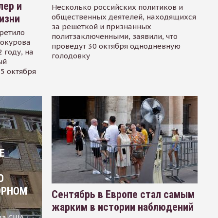
лер и
Несколько российских политиков и
общественных деятелей, находящихся
изни
за решеткой и признанных
ретило
политзаключенными, заявили, что
Сокурова
проведут 30 октября однодневную
 году, на
голодовку
ый
15 октября
Е
О
ОРНОМ
Сентябрь в Европе стал самым
жарким в истории наблюдений
ца США,