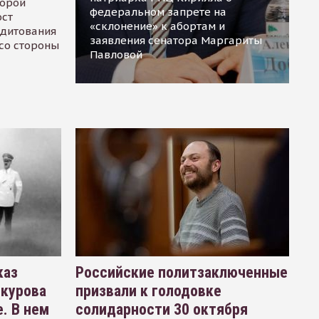
торой
федеральном запрете на
ост
«склонение» к абортам и
едитования
заявления сенатора Маргариты
 со стороны
Павловой
каз
Российские политзаключенные
окурова
призвали к голодовке
. В нем
солидарности 30 октября