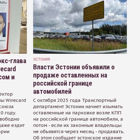
кс-глава
ЭСТОНИЯ
Власти Эстонии объявили о
recard
продаже оставленных на
сом и
российской границе
автомобилей
ектор
ы Wirecard
С октября 2025 года Транспортный
осоюза
департамент Эстонии начнет изымать
0 году.
оставленные на парковке возле КПП
свободно
на российской границе автомобили, а
даже ездит
потом - если их законные владельцы
ории
не объявятся через месяц - продавать.
Об этом сообщает эстонское издание