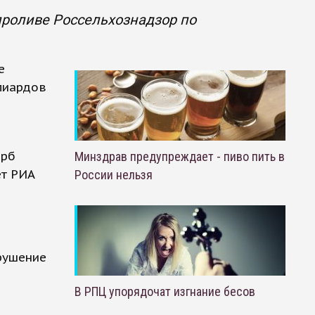
проливе Россельхознадзор по
е
лиардов
ерб
Минздрав предупреждает - пиво пить в
ет РИА
России нельзя
рушение
В РПЦ упорядочат изгнание бесов