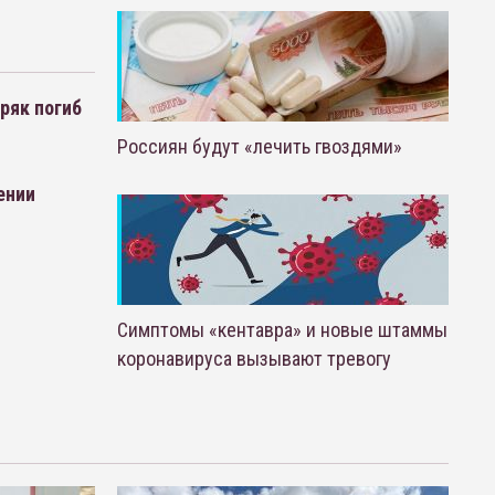
ряк погиб
Россиян будут «лечить гвоздями»
ении
Симптомы «кентавра» и новые штаммы
коронавируса вызывают тревогу