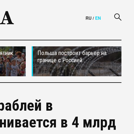
RU
/
EN
ятник
Польша построит барьер на
границе с Россией
раблей в
нивается в 4 млрд