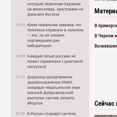
который пересекал Евразию
на велосипеде, арестовали на
Матери
Дальнем Востоке
14:16
Юлия Навальная заявила, что
В приморск
политика отравили в колонии
— это, по ее словам,
В Черном м
подтвердили две
Выжившие 
лаборатории
14:09
Каждый пятый россиян не
может справиться с долговой
нагрузкой
15:33
Директор департамента
здравоохранения ХМАО,
кандидат медицинских наук
Алексей Добровольский
выступил против запрета
Сейчас 
абортов
20:58
В России создадут систему