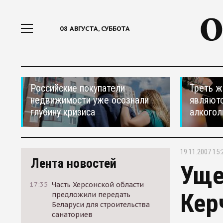
08 АВГУСТА, СУББОТА
Российские покупатели
Треть ж
недвижимости уже осознали
являютс
глубину кризиса
алкогол
19.11.2007 15:
Лента новостей
Уще
17:35
Часть Херсонской области
Кер
предложили передать
Беларуси для строительства
санаториев