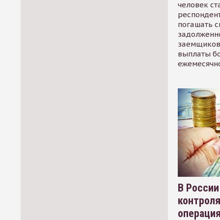
человек ст
респондент
погашать 
задолженно
заемщиков
выплаты б
ежемесячн
В России
контрол
операци