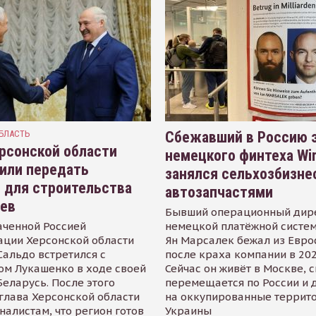
БЛАСТЬ
Сбежавший в Россию э
рсонской области
немецкого финтеха Wi
или передать
занялся сельхозбизне
 для строительства
автозапчастями
иев
Бывший операционный дир
аченной Россией
немецкой платёжной систем
ации Херсонской области
Ян Марсалек бежал из Евр
альдо встретился с
после краха компании в 202
ом Лукашенко в ходе своей
Сейчас он живёт в Москве, 
Беларусь. После этого
перемещается по России и 
глава Херсонской области
на оккупированные террит
налистам, что регион готов
Украины