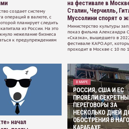
ями
на фестивале в Москве
Сталин, Черчилль, Гит
тво создает систему
а операций в валюте, с
Муссолини спорят о ж
оторой планирует следить
Министерство культуры зап
капитала из России. На это
показ фильма Александра 
кнуло нежелание бизнеса
«Сказка», вышедшего в 2022
аться к предупреждениям
фестивале КАРО.Арт, котор
проходит в Москве с 10 по 
В МИРЕ
РОССИЯ, США И ЕС
ПРОВЕЛИ СЕКРЕТНЫ
ПЕРЕГОВОРЫ ЗА
НЕСКОЛЬКО ДНЕЙ Д
ОБОСТРЕНИЯ В НАГ
те» начал
КАРАБАХЕ