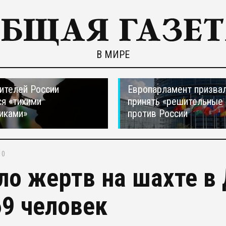
В МИРЕ
ителей России
Европарламент призва
я «тихими
принять «решительные
иками»
против России
10
ло жертв на шахте в
69 человек