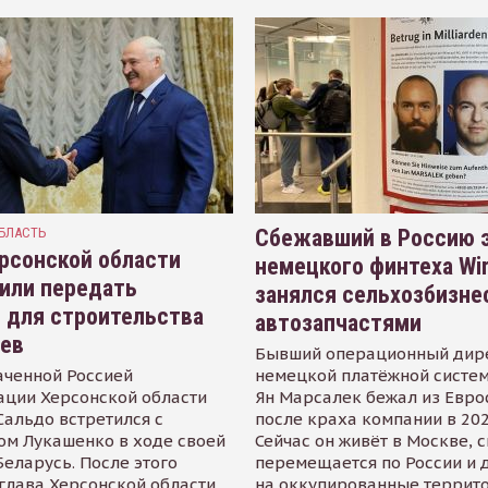
БЛАСТЬ
Сбежавший в Россию э
рсонской области
немецкого финтеха Wi
или передать
занялся сельхозбизне
 для строительства
автозапчастями
иев
Бывший операционный дир
аченной Россией
немецкой платёжной систем
ации Херсонской области
Ян Марсалек бежал из Евр
альдо встретился с
после краха компании в 202
ом Лукашенко в ходе своей
Сейчас он живёт в Москве, 
Беларусь. После этого
перемещается по России и 
глава Херсонской области
на оккупированные террит