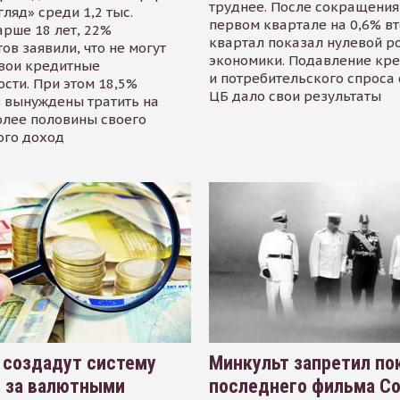
труднее. После сокращения
гляд» среди 1,2 тыс.
первом квартале на 0,6% в
арше 18 лет, 22%
квартал показал нулевой р
ов заявили, что не могут
экономики. Подавление кр
свои кредитные
и потребительского спроса
сти. При этом 18,5%
ЦБ дало свои результаты
 вынуждены тратить на
олее половины своего
ого доход
 создадут систему
Минкульт запретил по
я за валютными
последнего фильма С