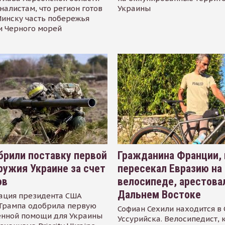
налистам, что регион готов
Украины
инску часть побережья
и Черного морей
рили поставку первой
Гражданина Франции,
ружия Украине за счет
пересекал Евразию на
ов
велосипеде, арестова
Дальнем Востоке
ация президента США
Трампа одобрила первую
Софиан Сехили находится в
енной помощи для Украины
Уссурийска. Велосипедист,