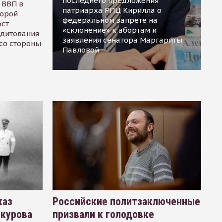
последнего предложения
 ВВП в
патриарха РПЦ Кирилла о
торой
федеральном запрете на
ост
«склонение» к абортам и
едитования
заявления сенатора Маргариты
 со стороны
Павловой
каз
Российские политзаключенные
окурова
призвали к голодовке