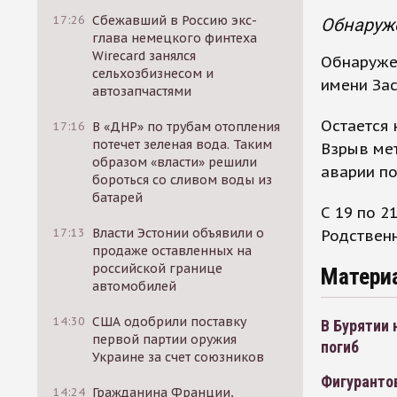
17:26
Сбежавший в Россию экс-
Обнаруже
глава немецкого финтеха
Wirecard занялся
Обнаружен
сельхозбизнесом и
имени Зас
автозапчастями
Остается 
17:16
В «ДНР» по трубам отопления
потечет зеленая вода. Таким
Взрыв мет
образом «власти» решили
аварии по
бороться со сливом воды из
батарей
С 19 по 2
17:13
Власти Эстонии объявили о
Родственн
продаже оставленных на
российской границе
Матери
автомобилей
14:30
США одобрили поставку
В Бурятии
первой партии оружия
погиб
Украине за счет союзников
Фигурантов
14:24
Гражданина Франции,