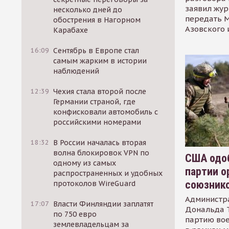
заявил жур
несколько дней до
передать М
обострения в Нагорном
Азовского 
Карабахе
16:09
Сентябрь в Европе стал
самым жарким в истории
наблюдений
12:39
Чехия стала второй после
Германии страной, где
конфисковали автомобиль с
российскими номерами
18:32
В России началась вторая
волна блокировок VPN по
США одоб
одному из самых
партии о
распространенных и удобных
союзник
протоколов WireGuard
Администр
17:07
Власти Финляндии заплатят
Дональда 
по 750 евро
партию во
землевладельцам за