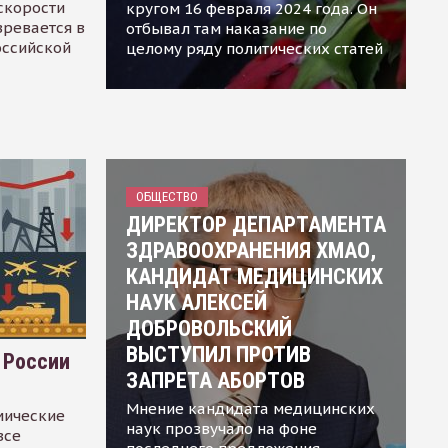
скорости
кругом 16 февраля 2024 года. Он
зревается в
отбывал там наказание по
оссийской
целому ряду политических статей
ОБЩЕСТВО
ДИРЕКТОР ДЕПАРТАМЕНТА
ЗДРАВООХРАНЕНИЯ ХМАО,
КАНДИДАТ МЕДИЦИНСКИХ
НАУК АЛЕКСЕЙ
ДОБРОВОЛЬСКИЙ
ВЫСТУПИЛ ПРОТИВ
 России
ЗАПРЕТА АБОРТОВ
Мнение кандидата медицинских
мические
наук прозвучало на фоне
все