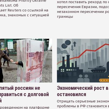
еханизма Priority Ukraine
хотел поставить рекорд по 
s List. Об
пересечения Евразии, подо
ает Reuters со ссылкой на
незаконном пересечении р
ика, знакомых с ситуацией
границы
пятый россиян не
Экономический рост в
равиться с долговой
остановился
й
Отрицать серьезные эконо
проблемы в РФ становится 
проведенном на платформе