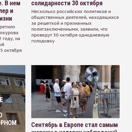
. В нем
солидарности 30 октября
лер и
Несколько российских политиков и
общественных деятелей, находящихся
изни
за решеткой и признанных
ретило
политзаключенными, заявили, что
Сокурова
проведут 30 октября однодневную
 году, на
голодовку
ый
15 октября
Е
О
ОРНОМ
Сентябрь в Европе стал самым