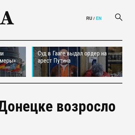
RU
/
EN
ли
Суд в Гааге выдал ордер на
 меры»
арест Путина
 Донецке возросло