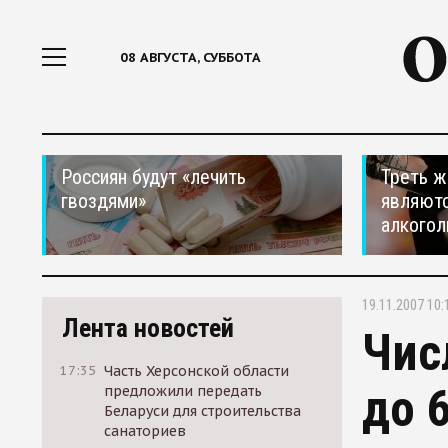
08 АВГУСТА, СУББОТА
Россиян будут «лечить
Треть ж
гвоздями»
являютс
алкогол
19.11.2007 10:
Лента новостей
Чис
17:35
Часть Херсонской области
до 
предложили передать
Беларуси для строительства
санаториев