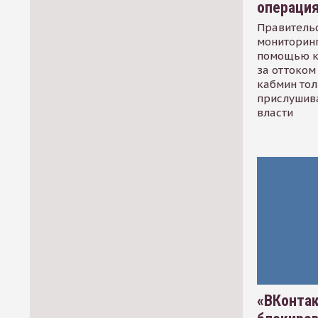
операци
Правительс
мониторинг
помощью к
за оттоком 
кабмин тол
прислушив
власти
«ВКонтак