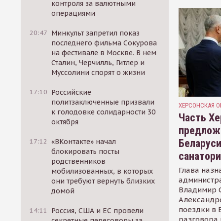
контроля за валютными
операциями
20:47
Минкульт запретил показ
последнего фильма Сокурова
на фестивале в Москве. В нем
Сталин, Черчилль, Гитлер и
Муссолини спорят о жизни
17:10
Российские
политзаключенные призвали
ХЕРСОНСКАЯ О
к голодовке солидарности 30
Часть Хе
октября
предлож
Беларуси
17:12
«ВКонтакте» начал
блокировать посты
санатор
родственников
Глава назн
мобилизованных, в которых
администр
они требуют вернуть близких
Владимир С
домой
Александр
поездки в 
14:11
Россия, США и ЕС провели
разговора 
секретные переговоры за