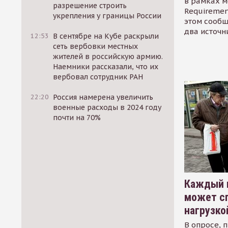
в рамках м
разрешение строить
Requirement
укрепления у границы России
этом сообщ
два источн
12:53
В сентябре на Кубе раскрыли
сеть вербовки местных
жителей в российскую армию.
Наемники рассказали, что их
вербовал сотрудник РАН
22:20
Россия намерена увеличить
военные расходы в 2024 году
почти на 70%
Каждый 
может сп
нагрузко
В опросе, 