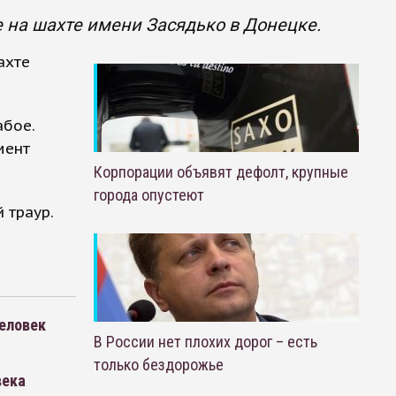
 на шахте имени Засядько в Донецке.
ахте
абое.
мент
Корпорации объявят дефолт, крупные
города опустеют
 траур.
еловек
В России нет плохих дорог – есть
только бездорожье
века