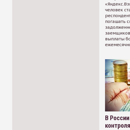
«Яндекс.Вз
человек ст
респондент
погашать 
задолженно
заемщиков
выплаты б
ежемесячн
В России
контрол