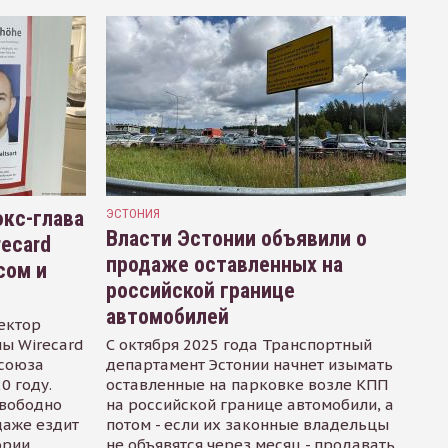
кс-глава
ЭСТОНИЯ
Власти Эстонии объявили о
recard
продаже оставленных на
сом и
российской границе
автомобилей
ектор
ы Wirecard
С октября 2025 года Транспортный
осоюза
департамент Эстонии начнет изымать
0 году.
оставленные на парковке возле КПП
свободно
на российской границе автомобили, а
даже ездит
потом - если их законные владельцы
ории
не объявятся через месяц - продавать.