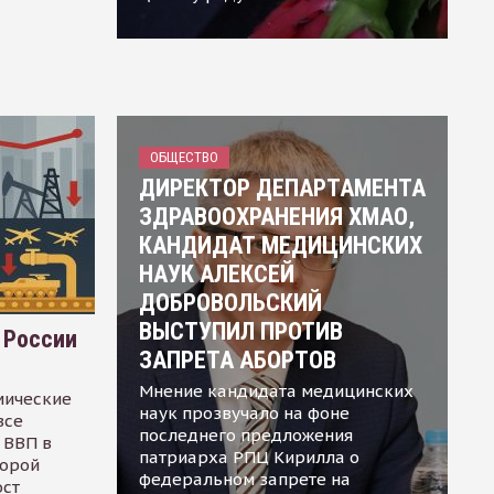
ОБЩЕСТВО
ДИРЕКТОР ДЕПАРТАМЕНТА
ЗДРАВООХРАНЕНИЯ ХМАО,
КАНДИДАТ МЕДИЦИНСКИХ
НАУК АЛЕКСЕЙ
ДОБРОВОЛЬСКИЙ
ВЫСТУПИЛ ПРОТИВ
 России
ЗАПРЕТА АБОРТОВ
Мнение кандидата медицинских
мические
наук прозвучало на фоне
все
последнего предложения
 ВВП в
патриарха РПЦ Кирилла о
торой
федеральном запрете на
ост