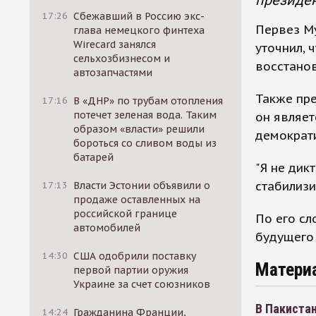
президен
17:26
Сбежавший в Россию экс-
Первез М
глава немецкого финтеха
Wirecard занялся
уточнил, 
сельхозбизнесом и
восстанов
автозапчастями
Также пре
17:16
В «ДНР» по трубам отопления
потечет зеленая вода. Таким
он являет
образом «власти» решили
демократи
бороться со сливом воды из
батарей
"Я не дик
стабилизи
17:13
Власти Эстонии объявили о
продаже оставленных на
российской границе
По его сл
автомобилей
будущего 
14:30
США одобрили поставку
Матери
первой партии оружия
Украине за счет союзников
В Пакистан
14:24
Гражданина Франции,