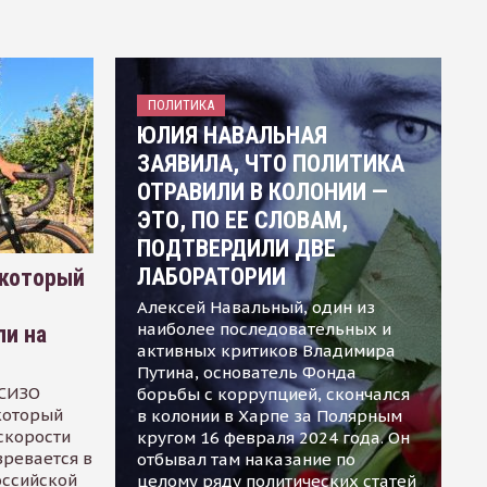
ПОЛИТИКА
ЮЛИЯ НАВАЛЬНАЯ
ЗАЯВИЛА, ЧТО ПОЛИТИКА
ОТРАВИЛИ В КОЛОНИИ —
ЭТО, ПО ЕЕ СЛОВАМ,
ПОДТВЕРДИЛИ ДВЕ
ЛАБОРАТОРИИ
 который
Алексей Навальный, один из
наиболее последовательных и
ли на
активных критиков Владимира
Путина, основатель Фонда
 СИЗО
борьбы с коррупцией, скончался
 который
в колонии в Харпе за Полярным
скорости
кругом 16 февраля 2024 года. Он
зревается в
отбывал там наказание по
оссийской
целому ряду политических статей