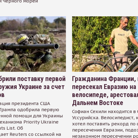
и Черного морей
рили поставку первой
Гражданина Франции,
ружия Украине за счет
пересекал Евразию на
ов
велосипеде, арестова
Дальнем Востоке
ация президента США
Трампа одобрила первую
Софиан Сехили находится в
енной помощи для Украины
Уссурийска. Велосипедист,
еханизма Priority Ukraine
хотел поставить рекорд по 
s List. Об
пересечения Евразии, подо
ает Reuters со ссылкой на
незаконном пересечении р