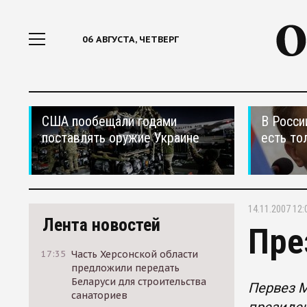
06 АВГУСТА, ЧЕТВЕРГ
США пообещали годами
В Росси
поставлять оружие Украине
есть то
14.11.2007 12:
Лента новостей
Пре
17:35
Часть Херсонской области
предложили передать
Беларуси для строительства
Первез М
санаториев