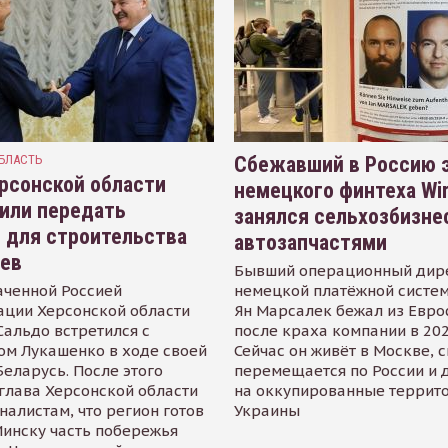
БЛАСТЬ
Сбежавший в Россию э
рсонской области
немецкого финтеха Wi
или передать
занялся сельхозбизне
 для строительства
автозапчастями
иев
Бывший операционный дир
аченной Россией
немецкой платёжной систем
ации Херсонской области
Ян Марсалек бежал из Евр
альдо встретился с
после краха компании в 202
ом Лукашенко в ходе своей
Сейчас он живёт в Москве, 
Беларусь. После этого
перемещается по России и 
глава Херсонской области
на оккупированные террит
налистам, что регион готов
Украины
инску часть побережья