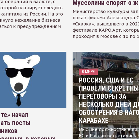
а операций в валюте, с
Муссолини спорят о ж
оторой планирует следить
Министерство культуры зап
капитала из России. На это
показ фильма Александра 
кнуло нежелание бизнеса
«Сказка», вышедшего в 2022
аться к предупреждениям
фестивале КАРО.Арт, котор
проходит в Москве с 10 по 
В МИРЕ
РОССИЯ, США И ЕС
ПРОВЕЛИ СЕКРЕТНЫ
ПЕРЕГОВОРЫ ЗА
НЕСКОЛЬКО ДНЕЙ Д
ОБОСТРЕНИЯ В НАГ
те» начал
КАРАБАХЕ
вать посты
Высшие должностные ли
нников
ЕС и России встретились 
ванных, в которых