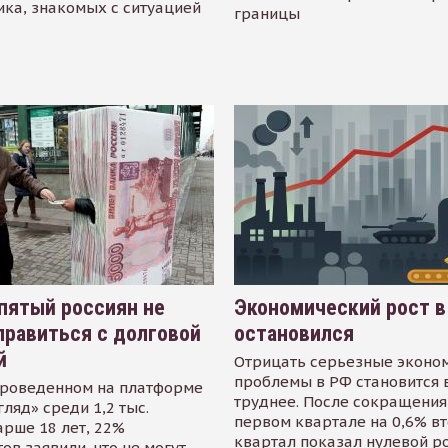
ика, знакомых с ситуацией
границы
пятый россиян не
Экономический рост в
равиться с долговой
остановился
й
Отрицать серьезные эконо
проблемы в РФ становится 
проведенном на платформе
труднее. После сокращения
гляд» среди 1,2 тыс.
первом квартале на 0,6% в
арше 18 лет, 22%
квартал показал нулевой р
ов заявили, что не могут