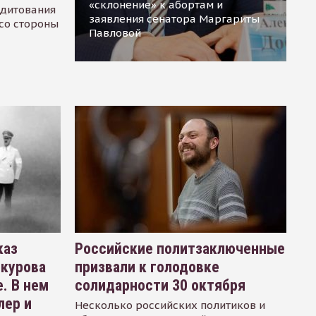
«склонение» к абортам и
едитования
заявления сенатора Маргариты
 со стороны
Павловой
каз
Российские политзаключенные
окурова
призвали к голодовке
. В нем
солидарности 30 октября
лер и
Несколько российских политиков и