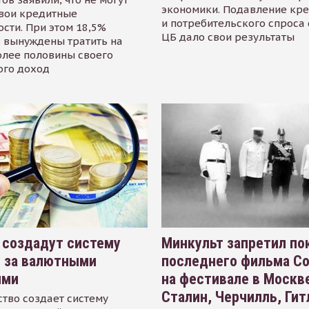
экономики. Подавление кр
свои кредитные
и потребительского спроса
сти. При этом 18,5%
ЦБ дало свои результаты
 вынуждены тратить на
олее половины своего
ого доход
 создадут систему
Минкульт запретил по
я за валютными
последнего фильма С
ями
на фестивале в Москве
Сталин, Черчилль, Гит
тво создает систему