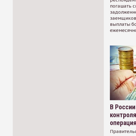
погашать 
задолженно
заемщиков
выплаты б
ежемесячн
В России
контрол
операци
Правительс