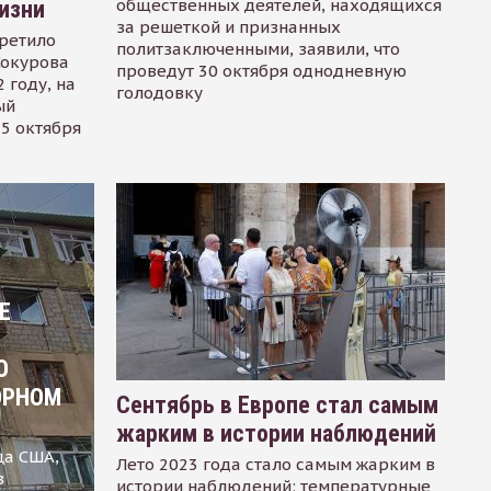
общественных деятелей, находящихся
изни
за решеткой и признанных
ретило
политзаключенными, заявили, что
Сокурова
проведут 30 октября однодневную
 году, на
голодовку
ый
15 октября
Е
О
ОРНОМ
Сентябрь в Европе стал самым
жарким в истории наблюдений
ца США,
Лето 2023 года стало самым жарким в
в
истории наблюдений: температурные