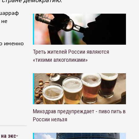
в стране демократию.
ушарраф
 не
то именно
Треть жителей России являются
«тихими алкоголиками»
Минздрав предупреждает - пиво пить в
России нельзя
на экс-