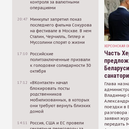
контроля за валютными
операциями
20:47
Минкульт запретил показ
последнего фильма Сокурова
на фестивале в Москве. В нем
Сталин, Черчилль, Гитлер и
Муссолини спорят о жизни
ХЕРСОНСКАЯ О
Часть Хе
17:10
Российские
предлож
политзаключенные призвали
к голодовке солидарности 30
Беларуси
октября
санатор
17:12
«ВКонтакте» начал
Глава назн
блокировать посты
администр
родственников
Владимир С
мобилизованных, в которых
Александр
они требуют вернуть близких
поездки в 
домой
разговора 
заявил жур
14:11
Россия, США и ЕС провели
передать М
секретные переговоры за