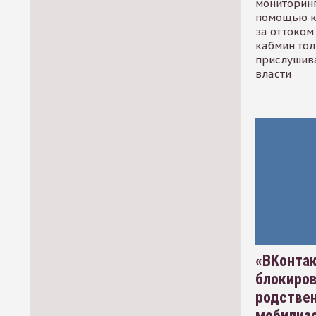
мониторинг
помощью к
за оттоком 
кабмин тол
прислушив
власти
«ВКонтак
блокиро
родстве
мобилизо