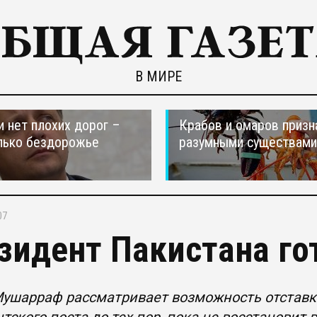
В МИРЕ
и нет плохих дорог –
Крабов и омаров призн
лько бездорожье
разумными существами
07
зидент Пакистана гот
ушарраф рассматривает возможность отставки