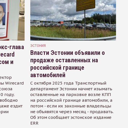
кс-глава
ЭСТОНИЯ
Власти Эстонии объявили о
recard
продаже оставленных на
сом и
российской границе
автомобилей
ектор
ы Wirecard
С октября 2025 года Транспортный
осоюза
департамент Эстонии начнет изымать
0 году.
оставленные на парковке возле КПП
свободно
на российской границе автомобили, а
даже ездит
потом - если их законные владельцы
ории
не объявятся через месяц - продавать.
Об этом сообщает эстонское издание
ERR