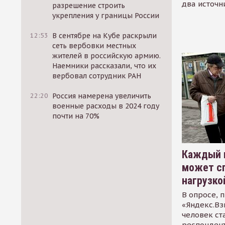
два источн
разрешение строить
укрепления у границы России
12:53
В сентябре на Кубе раскрыли
сеть вербовки местных
жителей в российскую армию.
Наемники рассказали, что их
вербовал сотрудник РАН
22:20
Россия намерена увеличить
военные расходы в 2024 году
почти на 70%
Каждый 
может сп
нагрузко
В опросе, 
«Яндекс.Вз
человек ст
респондент