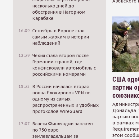
Азовского 
несколько дней до
обострения в Нагорном
Карабахе
16:09
Сентябрь в Европе стал
самым жарким в истории
наблюдений
12:39
Чехия стала второй после
Германии страной, где
конфисковали автомобиль с
российскими номерами
США одоб
партии о
18:32
В России началась вторая
волна блокировок VPN по
союзник
одному из самых
Администр
распространенных и удобных
Дональда 
протоколов WireGuard
партию во
в рамках м
17:07
Власти Финляндии заплатят
Requirement
по 750 евро
этом сообщ
землевладельцам за