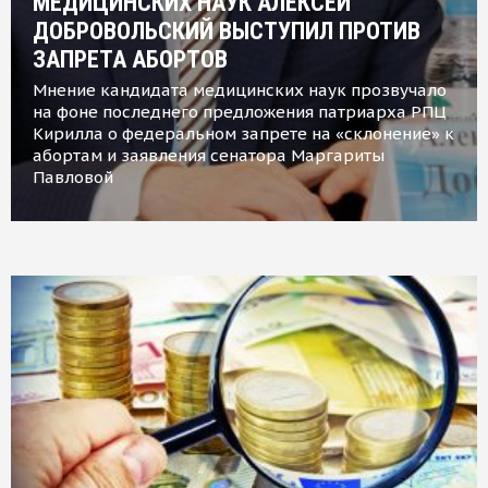
МЕДИЦИНСКИХ НАУК АЛЕКСЕЙ
ДОБРОВОЛЬСКИЙ ВЫСТУПИЛ ПРОТИВ
ЗАПРЕТА АБОРТОВ
Мнение кандидата медицинских наук прозвучало
на фоне последнего предложения патриарха РПЦ
Кирилла о федеральном запрете на «склонение» к
абортам и заявления сенатора Маргариты
Павловой