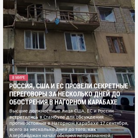
В МИРЕ
РОССИЯ, США И ЕС ПРОВЕЛИ СЕКРЕТНЫЕ
ПЕРЕГОВОРЫ ЗА НЕСКОЛЬКО ДНЕЙ ДО
ОБОСТРЕНИЯ В НАГОРНОМ КАРАБАХЕ
Высшие должностные лица США, ЕС и России
встретились в Стамбуле для обсуждения
противостояния в Нагорном Карабахе 17 сентября,
всего за несколько дней до того, как
Азербайджан начал обстрел непризнанной