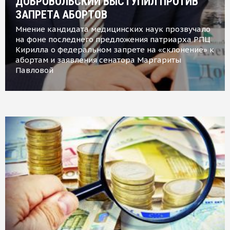
ДОБРОВОЛЬСКИЙ ВЫСТУПИЛ ПРОТИВ
ЗАПРЕТА АБОРТОВ
Мнение кандидата медицинских наук прозвучало
на фоне последнего предложения патриарха РПЦ
Кирилла о федеральном запрете на «склонение» к
абортам и заявления сенатора Маргариты
Павловой