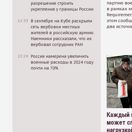
партию во
разрешение строить
в рамках м
укрепления у границы России
Requirement
этом сообщ
12:53
В сентябре на Кубе раскрыли
два источн
сеть вербовки местных
жителей в российскую армию.
Наемники рассказали, что их
вербовал сотрудник РАН
22:20
Россия намерена увеличить
военные расходы в 2024 году
почти на 70%
Каждый 
может сп
нагрузко