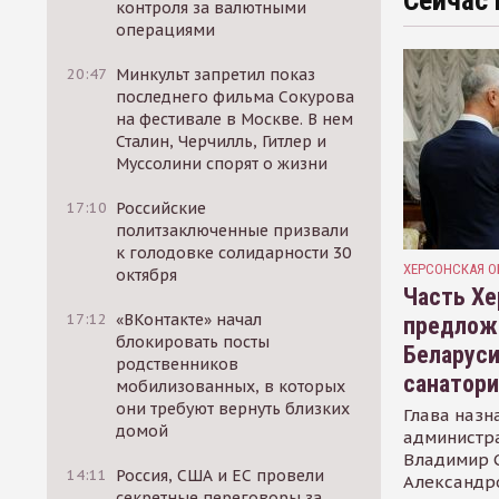
Сейчас 
контроля за валютными
операциями
20:47
Минкульт запретил показ
последнего фильма Сокурова
на фестивале в Москве. В нем
Сталин, Черчилль, Гитлер и
Муссолини спорят о жизни
17:10
Российские
политзаключенные призвали
к голодовке солидарности 30
ХЕРСОНСКАЯ О
октября
Часть Хе
17:12
«ВКонтакте» начал
предлож
блокировать посты
Беларуси
родственников
санатор
мобилизованных, в которых
они требуют вернуть близких
Глава назн
домой
администр
Владимир С
14:11
Россия, США и ЕС провели
Александр
секретные переговоры за