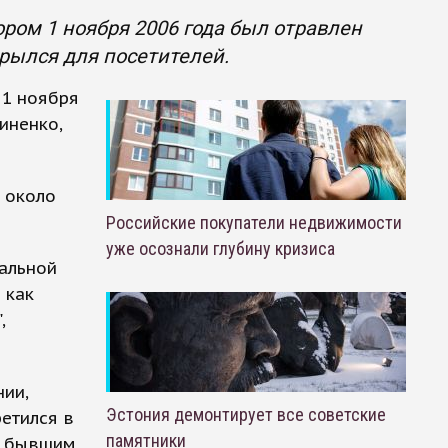
тором 1 ноября 2006 года был отравлен
рылся для посетителей.
 1 ноября
иненко,
и около
Российские покупатели недвижимости
уже осознали глубину кризиса
дальной
 как
,
ии,
Эстония демонтирует все советские
ретился в
памятники
- бывшим