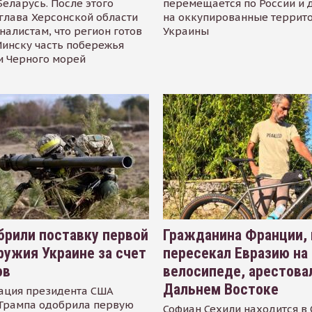
Беларусь. После этого
перемещается по России и 
глава Херсонской области
на оккупированные террит
налистам, что регион готов
Украины
инску часть побережья
и Черного морей
рили поставку первой
Гражданина Франции,
ружия Украине за счет
пересекал Евразию на
ов
велосипеде, арестова
Дальнем Востоке
ация президента США
Трампа одобрила первую
Софиан Сехили находится в