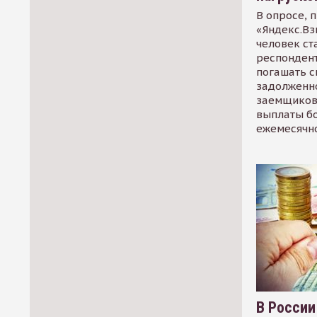
В опросе, 
«Яндекс.Вз
человек ст
респондент
погашать 
задолженно
заемщиков
выплаты б
ежемесячн
В России