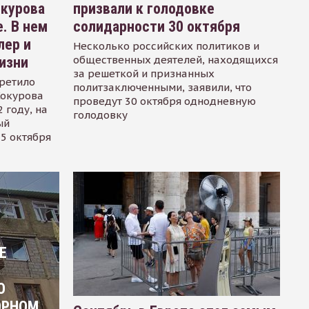
окурова
призвали к голодовке
. В нем
солидарности 30 октября
лер и
Несколько российских политиков и
общественных деятелей, находящихся
изни
за решеткой и признанных
ретило
политзаключенными, заявили, что
Сокурова
проведут 30 октября однодневную
 году, на
голодовку
ый
15 октября
Е
О
ОРНОМ