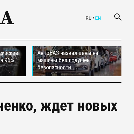
RU
/
EN
сийские
АвтоВАЗ назвал цены на
на 96%
машины без подушек
безопасности
ненко, ждет новых