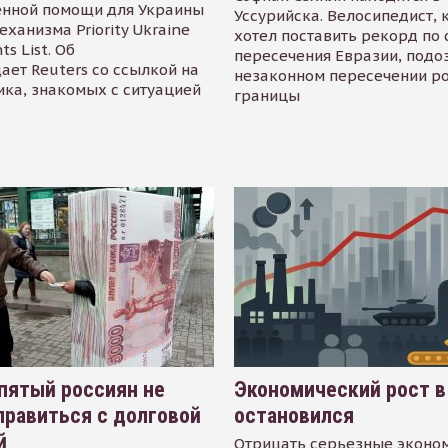
енной помощи для Украины
Уссурийска. Велосипедист,
еханизма Priority Ukraine
хотел поставить рекорд по 
s List. Об
пересечения Евразии, подо
ает Reuters со ссылкой на
незаконном пересечении р
ика, знакомых с ситуацией
границы
пятый россиян не
Экономический рост в
равиться с долговой
остановился
й
Отрицать серьезные эконо