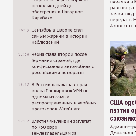
поездки в 
несколько дней до
разговора 
обострения в Нагорном
заявил жур
Карабахе
передать М
Азовского 
16:09
Сентябрь в Европе стал
самым жарким в истории
наблюдений
12:39
Чехия стала второй после
Германии страной, где
конфисковали автомобиль с
российскими номерами
18:32
В России началась вторая
волна блокировок VPN по
одному из самых
США одоб
распространенных и удобных
протоколов WireGuard
партии о
союзник
17:07
Власти Финляндии заплатят
Администр
по 750 евро
Дональда 
землевладельцам за