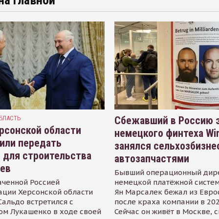
на главной
БЛАСТЬ
Сбежавший в Россию э
рсонской области
немецкого финтеха Wi
или передать
занялся сельхозбизне
 для строительства
автозапчастями
иев
Бывший операционный дир
аченной Россией
немецкой платёжной систем
ации Херсонской области
Ян Марсалек бежал из Евр
альдо встретился с
после краха компании в 202
ом Лукашенко в ходе своей
Сейчас он живёт в Москве, 