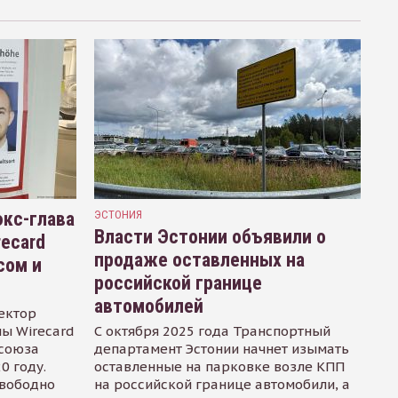
кс-глава
ЭСТОНИЯ
Власти Эстонии объявили о
recard
продаже оставленных на
сом и
российской границе
автомобилей
ектор
ы Wirecard
С октября 2025 года Транспортный
осоюза
департамент Эстонии начнет изымать
0 году.
оставленные на парковке возле КПП
свободно
на российской границе автомобили, а