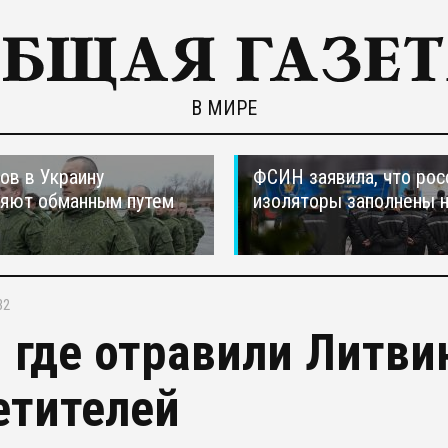
В МИРЕ
ов в Украину
ФСИН заявила, что рос
ляют обманным путем
изоляторы заполнены 
32
, где отравили Литви
етителей