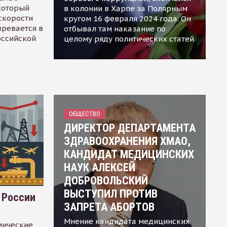
 который
в колонии в Харпе за Полярным
скорости
кругом 16 февраля 2024 года. Он
зревается в
отбывал там наказание по
оссийской
целому ряду политических статей
ОБЩЕСТВО
ДИРЕКТОР ДЕПАРТАМЕНТА
ЗДРАВООХРАНЕНИЯ ХМАО,
КАНДИДАТ МЕДИЦИНСКИХ
НАУК АЛЕКСЕЙ
ДОБРОВОЛЬСКИЙ
ВЫСТУПИЛ ПРОТИВ
 России
ЗАПРЕТА АБОРТОВ
Мнение кандидата медицинских
мические