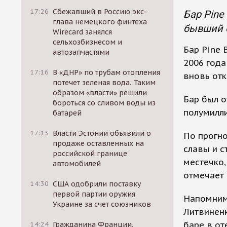
17:26
Сбежавший в Россию экс-
Бар Pine
глава немецкого финтеха
бывший о
Wirecard занялся
сельхозбизнесом и
Бар Pine 
автозапчастями
2006 год
17:16
В «ДНР» по трубам отопления
вновь отк
потечет зеленая вода. Таким
образом «власти» решили
Бар был о
бороться со сливом воды из
полумилл
батарей
17:13
Власти Эстонии объявили о
По прогно
продаже оставленных на
славы и с
российской границе
местечко,
автомобилей
отмечает
14:30
США одобрили поставку
первой партии оружия
Напомним,
Украине за счет союзников
Литвиненк
баре в от
14:24
Гражданина Франции,