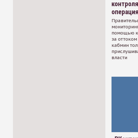
контрол
операци
Правительс
мониторинг
помощью к
за оттоком 
кабмин тол
прислушив
власти