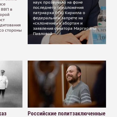
наук прозвучало на фоне
все
последнего предложения
 ВВП в
патриарха РПЦ Кирилла о
торой
федеральном запрете на
ост
«склонение» к абортам и
едитования
заявления сенатора Маргариты
 со стороны
Павловой
каз
Российские политзаключенные