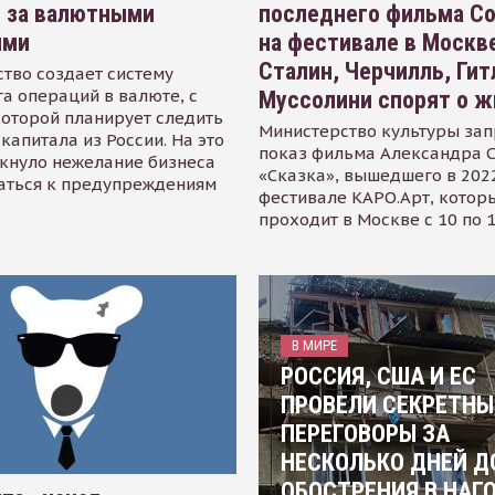
я за валютными
последнего фильма С
ями
на фестивале в Москве
Сталин, Черчилль, Гит
тво создает систему
а операций в валюте, с
Муссолини спорят о ж
оторой планирует следить
Министерство культуры зап
капитала из России. На это
показ фильма Александра 
кнуло нежелание бизнеса
«Сказка», вышедшего в 2022
аться к предупреждениям
фестивале КАРО.Арт, котор
проходит в Москве с 10 по 
В МИРЕ
РОССИЯ, США И ЕС
ПРОВЕЛИ СЕКРЕТНЫ
ПЕРЕГОВОРЫ ЗА
НЕСКОЛЬКО ДНЕЙ Д
ОБОСТРЕНИЯ В НАГ