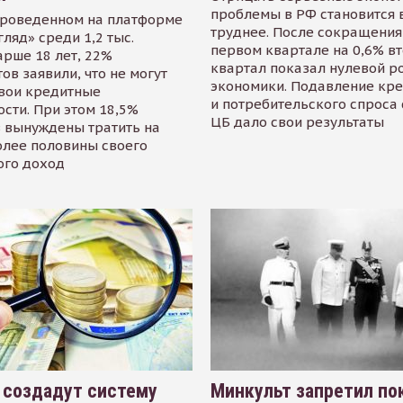
проблемы в РФ становится 
проведенном на платформе
труднее. После сокращения
гляд» среди 1,2 тыс.
первом квартале на 0,6% в
арше 18 лет, 22%
квартал показал нулевой р
ов заявили, что не могут
экономики. Подавление кр
свои кредитные
и потребительского спроса
сти. При этом 18,5%
ЦБ дало свои результаты
 вынуждены тратить на
олее половины своего
ого доход
 создадут систему
Минкульт запретил по