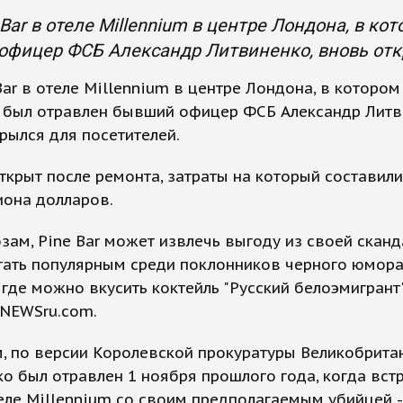
 Bar в отеле Millennium в центре Лондона, в ко
фицер ФСБ Александр Литвиненко, вновь отк
Bar в отеле Millennium в центре Лондона, в котором
а был отравлен бывший офицер ФСБ Александр Литв
рылся для посетителей.
ткрыт после ремонта, затраты на который составил
иона долларов.
зам, Pine Bar может извлечь выгоду из своей скан
тать популярным среди поклонников черного юмора
 где можно вкусить коктейль "Русский белоэмигрант"
 NEWSru.com.
 по версии Королевской прокуратуры Великобритан
о был отравлен 1 ноября прошлого года, когда вст
еле Millennium со своим предполагаемым убийцей 